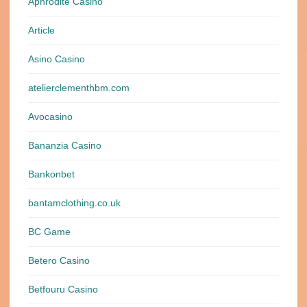
Aphrodite Casino
Article
Asino Casino
atelierclementhbm.com
Avocasino
Bananzia Casino
Bankonbet
bantamclothing.co.uk
BC Game
Betero Casino
Betfouru Casino