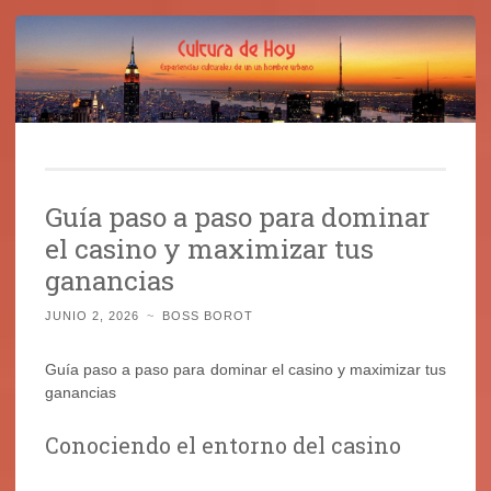
Cultura de Hoy
Saltar
Cine, libros y el mundo que nos rodea
al
Guía paso a paso para dominar
contenido
el casino y maximizar tus
ganancias
JUNIO 2, 2026
~
BOSS BOROT
Guía paso a paso para dominar el casino y maximizar tus
ganancias
Conociendo el entorno del casino