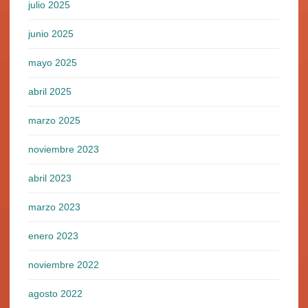
julio 2025
junio 2025
mayo 2025
abril 2025
marzo 2025
noviembre 2023
abril 2023
marzo 2023
enero 2023
noviembre 2022
agosto 2022