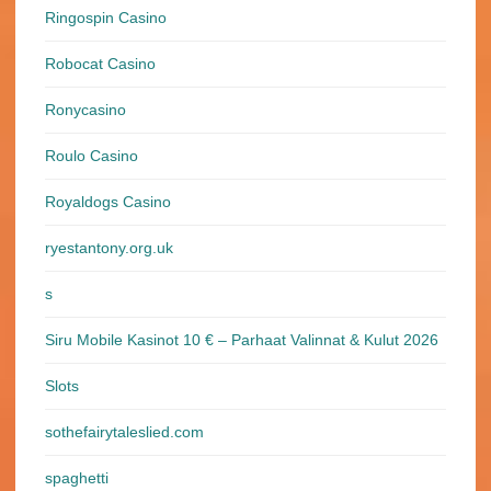
Ringospin Casino
Robocat Casino
Ronycasino
Roulo Casino
Royaldogs Casino
ryestantony.org.uk
s
Siru Mobile Kasinot 10 € – Parhaat Valinnat & Kulut 2026
Slots
sothefairytaleslied.com
spaghetti