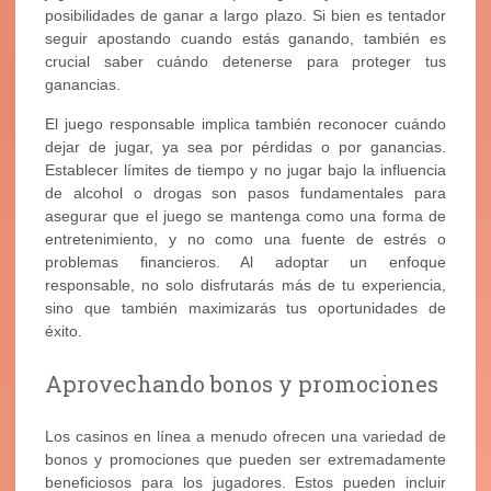
posibilidades de ganar a largo plazo. Si bien es tentador
seguir apostando cuando estás ganando, también es
crucial saber cuándo detenerse para proteger tus
ganancias.
El juego responsable implica también reconocer cuándo
dejar de jugar, ya sea por pérdidas o por ganancias.
Establecer límites de tiempo y no jugar bajo la influencia
de alcohol o drogas son pasos fundamentales para
asegurar que el juego se mantenga como una forma de
entretenimiento, y no como una fuente de estrés o
problemas financieros. Al adoptar un enfoque
responsable, no solo disfrutarás más de tu experiencia,
sino que también maximizarás tus oportunidades de
éxito.
Aprovechando bonos y promociones
Los casinos en línea a menudo ofrecen una variedad de
bonos y promociones que pueden ser extremadamente
beneficiosos para los jugadores. Estos pueden incluir