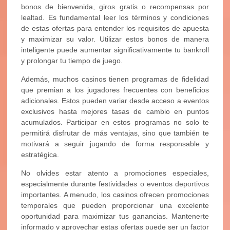
bonos de bienvenida, giros gratis o recompensas por
lealtad. Es fundamental leer los términos y condiciones
de estas ofertas para entender los requisitos de apuesta
y maximizar su valor. Utilizar estos bonos de manera
inteligente puede aumentar significativamente tu bankroll
y prolongar tu tiempo de juego.
Además, muchos casinos tienen programas de fidelidad
que premian a los jugadores frecuentes con beneficios
adicionales. Estos pueden variar desde acceso a eventos
exclusivos hasta mejores tasas de cambio en puntos
acumulados. Participar en estos programas no solo te
permitirá disfrutar de más ventajas, sino que también te
motivará a seguir jugando de forma responsable y
estratégica.
No olvides estar atento a promociones especiales,
especialmente durante festividades o eventos deportivos
importantes. A menudo, los casinos ofrecen promociones
temporales que pueden proporcionar una excelente
oportunidad para maximizar tus ganancias. Mantenerte
informado y aprovechar estas ofertas puede ser un factor