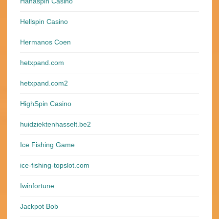
Hahaspin Casino
Hellspin Casino
Hermanos Coen
hetxpand.com
hetxpand.com2
HighSpin Casino
huidziektenhasselt.be2
Ice Fishing Game
ice-fishing-topslot.com
Iwinfortune
Jackpot Bob