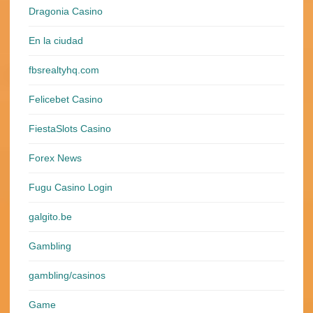
Dragonia Casino
En la ciudad
fbsrealtyhq.com
Felicebet Casino
FiestaSlots Casino
Forex News
Fugu Casino Login
galgito.be
Gambling
gambling/casinos
Game