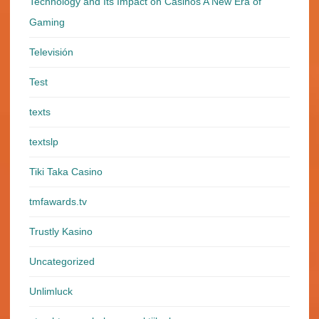
Technology and Its Impact on Casinos A New Era of
Gaming
Televisión
Test
texts
textslp
Tiki Taka Casino
tmfawards.tv
Trustly Kasino
Uncategorized
Unlimluck