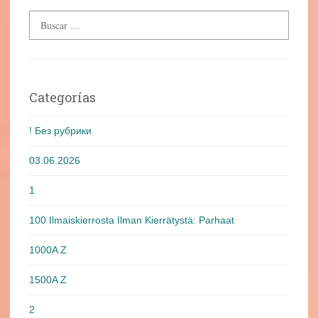
Categorías
! Без рубрики
03.06.2026
1
100 Ilmaiskierrosta Ilman Kierrätystä: Parhaat
1000A Z
1500A Z
2