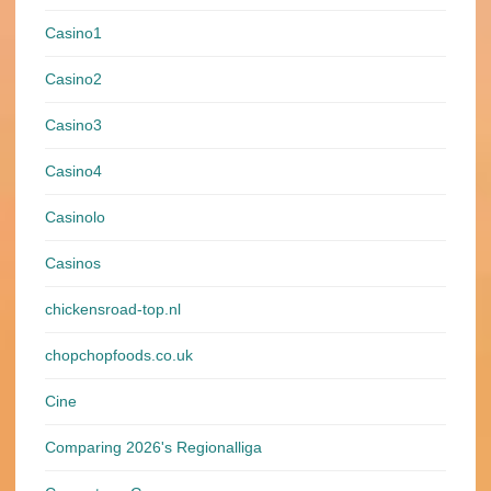
Casino1
Casino2
Casino3
Casino4
Casinolo
Casinos
chickensroad-top.nl
chopchopfoods.co.uk
Cine
Comparing 2026's Regionalliga