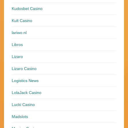
Kudosbet Casino
Kult Casino
lariwo.nl
Libros
Lizaro
Lizaro Casino
Logistics News
LolaJack Casino
Lucki Casino
Madslots