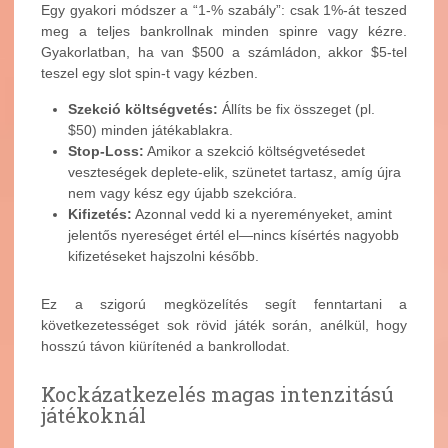
Egy gyakori módszer a “1‑% szabály”: csak 1%-át teszed
meg a teljes bankrollnak minden spinre vagy kézre.
Gyakorlatban, ha van $500 a számládon, akkor $5-tel
teszel egy slot spin-t vagy kézben.
Szekció költségvetés:
Állíts be fix összeget (pl.
$50) minden játékablakra.
Stop-Loss:
Amikor a szekció költségvetésedet
veszteségek deplete-elik, szünetet tartasz, amíg újra
nem vagy kész egy újabb szekcióra.
Kifizetés:
Azonnal vedd ki a nyereményeket, amint
jelentős nyereséget értél el—nincs kísértés nagyobb
kifizetéseket hajszolni később.
Ez a szigorú megközelítés segít fenntartani a
következetességet sok rövid játék során, anélkül, hogy
hosszú távon kiürítenéd a bankrollodat.
Kockázatkezelés magas intenzitású
játékoknál