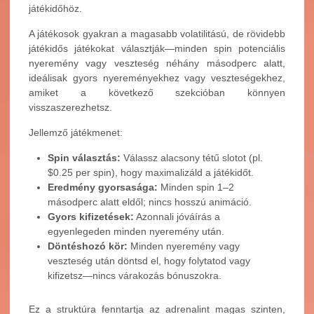
játékidőhöz.
A játékosok gyakran a magasabb volatilitású, de rövidebb
játékidős játékokat választják—minden spin potenciális
nyeremény vagy veszteség néhány másodperc alatt,
ideálisak gyors nyereményekhez vagy veszteségekhez,
amiket a következő szekcióban könnyen
visszaszerezhetsz.
Jellemző játékmenet:
Spin választás:
Válassz alacsony tétű slotot (pl.
$0.25 per spin), hogy maximalizáld a játékidőt.
Eredmény gyorsasága:
Minden spin 1–2
másodperc alatt eldől; nincs hosszú animáció.
Gyors kifizetések:
Azonnali jóváírás a
egyenlegeden minden nyeremény után.
Döntéshozó kör:
Minden nyeremény vagy
veszteség után döntsd el, hogy folytatod vagy
kifizetsz—nincs várakozás bónuszokra.
Ez a struktúra fenntartja az adrenalint magas szinten,