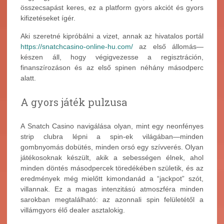
összecsapást keres, ez a platform gyors akciót és gyors
kifizetéseket ígér.
Aki szeretné kipróbálni a vizet, annak az hivatalos portál
https://snatchcasino-online-hu.com/
az első állomás—
készen áll, hogy végigvezesse a regisztráción,
finanszírozáson és az első spinen néhány másodperc
alatt.
A gyors játék pulzusa
A Snatch Casino navigálása olyan, mint egy neonfényes
strip clubra lépni a spin-ek világában—minden
gombnyomás dobütés, minden orsó egy szívverés. Olyan
játékosoknak készült, akik a sebességen élnek, ahol
minden döntés másodpercek töredékében születik, és az
eredmények még mielőtt kimondanád a “jackpot” szót,
villannak. Ez a magas intenzitású atmoszféra minden
sarokban megtalálható: az azonnali spin felületétől a
villámgyors élő dealer asztalokig.