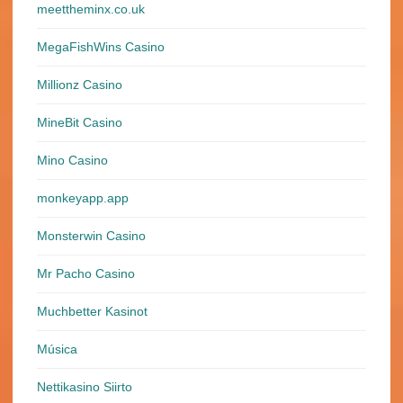
meettheminx.co.uk
MegaFishWins Casino
Millionz Casino
MineBit Casino
Mino Casino
monkeyapp.app
Monsterwin Casino
Mr Pacho Casino
Muchbetter Kasinot
Música
Nettikasino Siirto