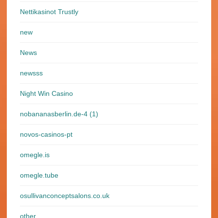
Nettikasinot Trustly
new
News
newsss
Night Win Casino
nobananasberlin.de-4 (1)
novos-casinos-pt
omegle.is
omegle.tube
osullivanconceptsalons.co.uk
other