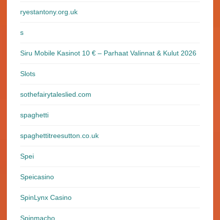
ryestantony.org.uk
s
Siru Mobile Kasinot 10 € – Parhaat Valinnat & Kulut 2026
Slots
sothefairytaleslied.com
spaghetti
spaghettitreesutton.co.uk
Spei
Speicasino
SpinLynx Casino
Spinmacho