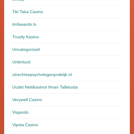
Tiki Taka Casino
tmfawards.tv
Trustly Kasino
Uncategorized
Unlimluck
utrechtsepsychologenpraktijk.nl
Uudet Nettikasinot Ilman Talletusta
Verywell Casino
Viajando
Vipsta Casino