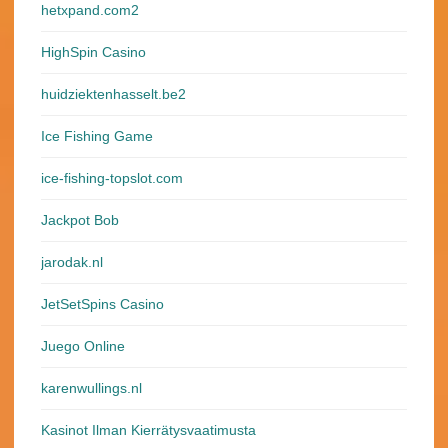
hetxpand.com2
HighSpin Casino
huidziektenhasselt.be2
Ice Fishing Game
ice-fishing-topslot.com
Jackpot Bob
jarodak.nl
JetSetSpins Casino
Juego Online
karenwullings.nl
Kasinot Ilman Kierrätysvaatimusta