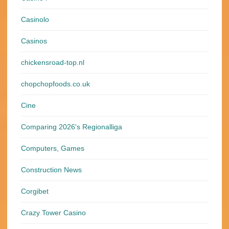
Casinolo
Casinos
chickensroad-top.nl
chopchopfoods.co.uk
Cine
Comparing 2026's Regionalliga
Computers, Games
Construction News
Corgibet
Crazy Tower Сasino