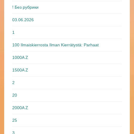
! Без рубрики
03.06.2026
1
100 Ilmaiskierrosta Ilman Kierrätystä: Parhaat
1000A Z
1500A Z
2
20
2000A Z
25
3