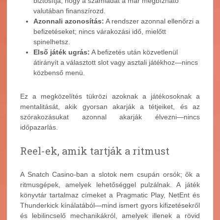
biztosítja, hogy a számládat a már megbízható
valutában finanszírozd.
Azonnali azonosítás:
A rendszer azonnal ellenőrzi a
befizetéseket; nincs várakozási idő, mielőtt
spinelhetsz.
Első játék ugrás:
A befizetés után közvetlenül
átirányít a választott slot vagy asztali játékhoz—nincs
közbenső menü.
Ez a megközelítés tükrözi azoknak a játékosoknak a
mentalitását, akik gyorsan akarják a tétjeiket, és az
szórakozásukat azonnal akarják élvezni—nincs
időpazarlás.
Reel-ek, amik tartják a ritmust
A Snatch Casino-ban a slotok nem csupán orsók; ők a
ritmusgépek, amelyek lehetőséggel pulzálnak. A játék
könyvtár tartalmaz címeket a Pragmatic Play, NetEnt és
Thunderkick kínálatából—mind ismert gyors kifizetésekről
és lebilincselő mechanikákról, amelyek illenek a rövid