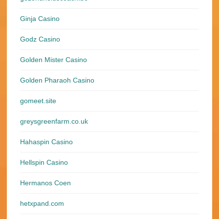
Ginja Casino
Godz Casino
Golden Mister Casino
Golden Pharaoh Casino
gomeet.site
greysgreenfarm.co.uk
Hahaspin Casino
Hellspin Casino
Hermanos Coen
hetxpand.com