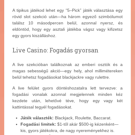
A tipikus játékod lehet egy “5–Pick” játék választása egy
rövid slot szekció után—ha három egyező szimbólumot
találsz 10 másodpercen belül, azonnal nyersz, és
eldöntöd, hogy egy asztali játékba vágsz vagy kifizetsz
egy gyors kiszálláshoz.
Live Casino: Fogadás gyorsan
A live szekcióban találkoznak az emberi osztók és a
magas sebességű akció—egy hely, ahol millimétereken
belül tehetsz fogadásokat blackjackre vagy rulettre.
A live felület gyors döntéshozatalra lett tervezve: a
fogadási vonalak azonnal megjelennek minden kéz
kezdete után, lehetővé téve, hogy egy vagy két
kattintással tegyél fogadásokat.
Játék választék:
Blackjack, Roulette, Baccarat.
Fogadási limitek:
$1-től akár $500-ig kézenként—
kis, gyors játékokra, de nagy nyereményekhez is.