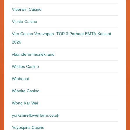
Viperwin Casino
Vipsta Casino
Viro Casino Verovapaa: TOP 3 Parhaat EMTA-Kasinot
2026
vlaanderenmuziek.land
Wildies Casino
Winbeast
Winnita Casino
Wong Kar Wai
yorkshireflowerfarm.co.uk
Yoyospins Casino