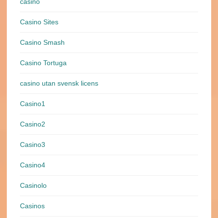
casino
Casino Sites
Casino Smash
Casino Tortuga
casino utan svensk licens
Casino1
Casino2
Casino3
Casino4
Casinolo
Casinos