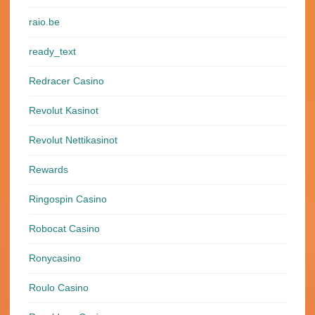
raio.be
ready_text
Redracer Casino
Revolut Kasinot
Revolut Nettikasinot
Rewards
Ringospin Casino
Robocat Casino
Ronycasino
Roulo Casino