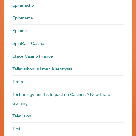
Spinmacho
Spinmama
Spinmills
SpinRain Casino
Stake Casino France
Talletusbonus Ilman Kierrätystä
Teatro
Technology and Its Impact on Casinos A New Era of
Gaming
Televisión
Test