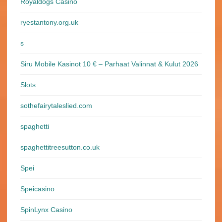
Royaldogs Casino
ryestantony.org.uk
s
Siru Mobile Kasinot 10 € – Parhaat Valinnat & Kulut 2026
Slots
sothefairytaleslied.com
spaghetti
spaghettitreesutton.co.uk
Spei
Speicasino
SpinLynx Casino