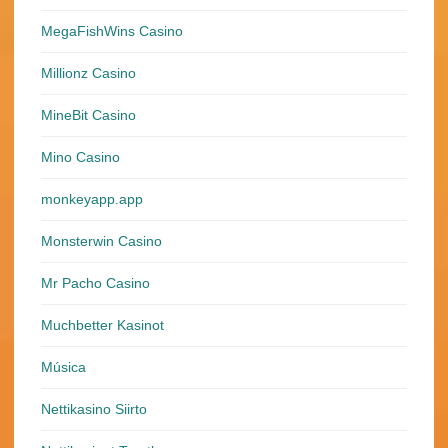
MegaFishWins Casino
Millionz Casino
MineBit Casino
Mino Casino
monkeyapp.app
Monsterwin Casino
Mr Pacho Casino
Muchbetter Kasinot
Música
Nettikasino Siirto