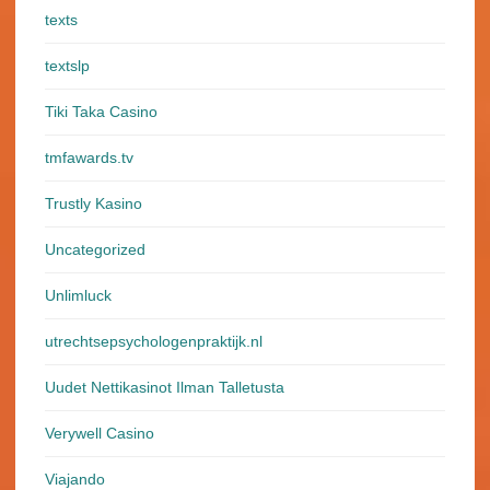
texts
textslp
Tiki Taka Casino
tmfawards.tv
Trustly Kasino
Uncategorized
Unlimluck
utrechtsepsychologenpraktijk.nl
Uudet Nettikasinot Ilman Talletusta
Verywell Casino
Viajando