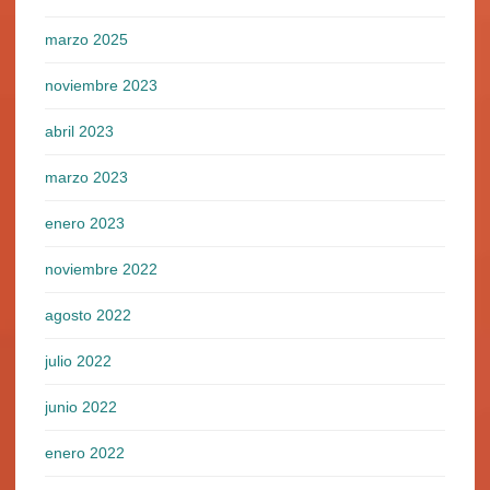
marzo 2025
noviembre 2023
abril 2023
marzo 2023
enero 2023
noviembre 2022
agosto 2022
julio 2022
junio 2022
enero 2022