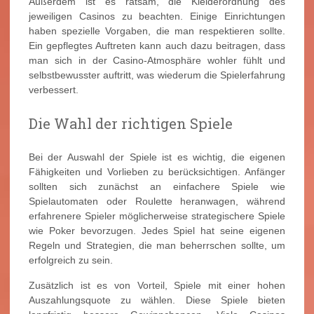
Außerdem ist es ratsam, die Kleiderordnung des
jeweiligen Casinos zu beachten. Einige Einrichtungen
haben spezielle Vorgaben, die man respektieren sollte.
Ein gepflegtes Auftreten kann auch dazu beitragen, dass
man sich in der Casino-Atmosphäre wohler fühlt und
selbstbewusster auftritt, was wiederum die Spielerfahrung
verbessert.
Die Wahl der richtigen Spiele
Bei der Auswahl der Spiele ist es wichtig, die eigenen
Fähigkeiten und Vorlieben zu berücksichtigen. Anfänger
sollten sich zunächst an einfachere Spiele wie
Spielautomaten oder Roulette heranwagen, während
erfahrenere Spieler möglicherweise strategischere Spiele
wie Poker bevorzugen. Jedes Spiel hat seine eigenen
Regeln und Strategien, die man beherrschen sollte, um
erfolgreich zu sein.
Zusätzlich ist es von Vorteil, Spiele mit einer hohen
Auszahlungsquote zu wählen. Diese Spiele bieten