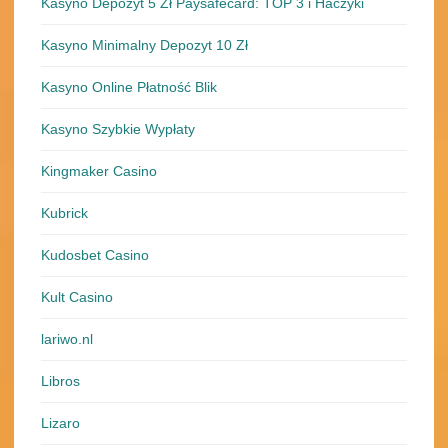
Kasyno Depozyt 5 Zł Paysafecard: TOP 3 i Haczyki
Kasyno Minimalny Depozyt 10 Zł
Kasyno Online Płatność Blik
Kasyno Szybkie Wypłaty
Kingmaker Casino
Kubrick
Kudosbet Casino
Kult Casino
lariwo.nl
Libros
Lizaro