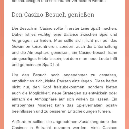
beeinträchtigen und sollte daher vermieden werden.
Den Casino-Besuch genießen
Der Besuch im Casino sollte in erster Linie Spaß machen.
Daher ist es wichtig, eine Balance zwischen Spiel und
Vergnügen zu finden. Man sollte sich nicht nur auf das
Gewinnen konzentrieren, sondern auch die Unterhaltung
und die Atmosphäre genießen. Ein Casino-Besuch kann
ein geselliges Erlebnis sein, bei dem man neue Leute trifft
und gemeinsam Spaß hat.
Um den Besuch noch angenehmer zu gestalten,
empfiehlt es sich, kleine Pausen einzulegen. Diese helfen
nicht nur, den Kopf freizubekommen, sondern bieten
auch die Möglichkeit, neue Strategien zu entwickeln oder
einfach die Atmosphäre auf sich wirken zu lassen. Ein
entspanntes Mindset kann das Spielverhalten positiv
beeinflussen und zu besseren Entscheidungen führen.
Außerdem sollten die angebotenen Zusatzangebote des
Casinos in Betracht gezogen werden. Viele Casinos