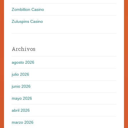
Zombillion Casino
Zuluspins Casino
Archivos
agosto 2026
julio 2026
junio 2026
mayo 2026
abril 2026
marzo 2026