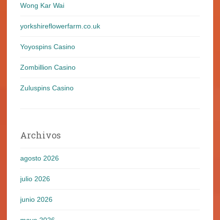
Wong Kar Wai
yorkshireflowerfarm.co.uk
Yoyospins Casino
Zombillion Casino
Zuluspins Casino
Archivos
agosto 2026
julio 2026
junio 2026