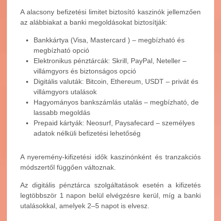
A alacsony befizetési limitet biztosító kaszinók jellemzően
az alábbiakat a banki megoldásokat biztosítják:
Bankkártya (Visa, Mastercard ) – megbízható és
megbízható opció
Elektronikus pénztárcák: Skrill, PayPal, Neteller –
villámgyors és biztonságos opció
Digitális valuták: Bitcoin, Ethereum, USDT – privát és
villámgyors utalások
Hagyományos bankszámlás utalás – megbízható, de
lassabb megoldás
Prepaid kártyák: Neosurf, Paysafecard – személyes
adatok nélküli befizetési lehetőség
A nyeremény-kifizetési idők kaszinónként és tranzakciós
módszertől függően változnak.
Az digitális pénztárca szolgáltatások esetén a kifizetés
legtöbbször 1 napon belül elvégzésre kerül, míg a banki
utalásokkal, amelyek 2–5 napot is elvesz.