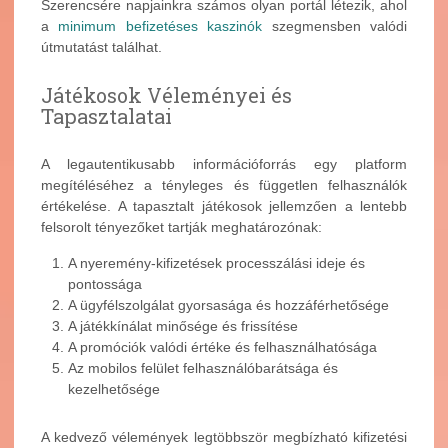
Szerencsére napjainkra számos olyan portál létezik, ahol
a
minimum befizetéses kaszinók
szegmensben valódi
útmutatást találhat.
Játékosok Véleményei és
Tapasztalatai
A legautentikusabb információforrás egy platform
megítéléséhez a tényleges és független felhasználók
értékelése. A tapasztalt játékosok jellemzően a lentebb
felsorolt tényezőket tartják meghatározónak:
A nyeremény-kifizetések processzálási ideje és
pontossága
A ügyfélszolgálat gyorsasága és hozzáférhetősége
A játékkínálat minősége és frissítése
A promóciók valódi értéke és felhasználhatósága
Az mobilos felület felhasználóbarátsága és
kezelhetősége
A kedvező vélemények legtöbbször megbízható kifizetési