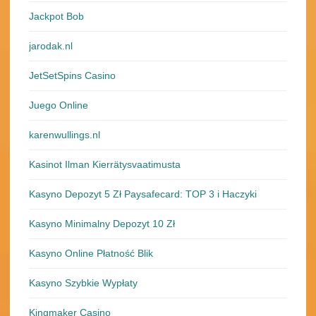
Jackpot Bob
jarodak.nl
JetSetSpins Casino
Juego Online
karenwullings.nl
Kasinot Ilman Kierrätysvaatimusta
Kasyno Depozyt 5 Zł Paysafecard: TOP 3 i Haczyki
Kasyno Minimalny Depozyt 10 Zł
Kasyno Online Płatność Blik
Kasyno Szybkie Wypłaty
Kingmaker Casino