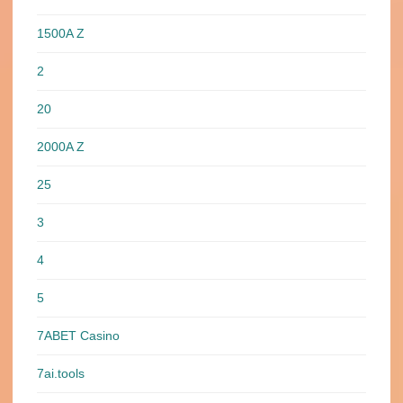
1500A Z
2
20
2000A Z
25
3
4
5
7ABET Casino
7ai.tools