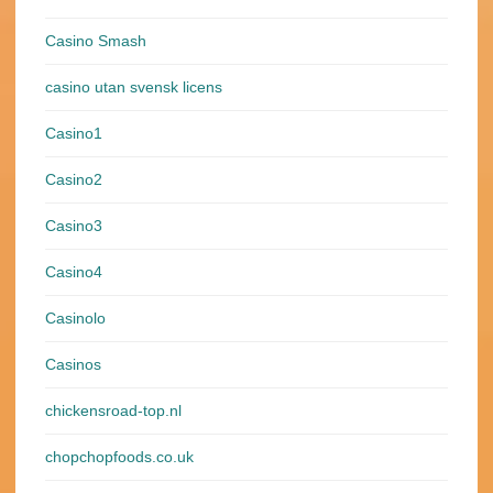
Casino Smash
casino utan svensk licens
Casino1
Casino2
Casino3
Casino4
Casinolo
Casinos
chickensroad-top.nl
chopchopfoods.co.uk