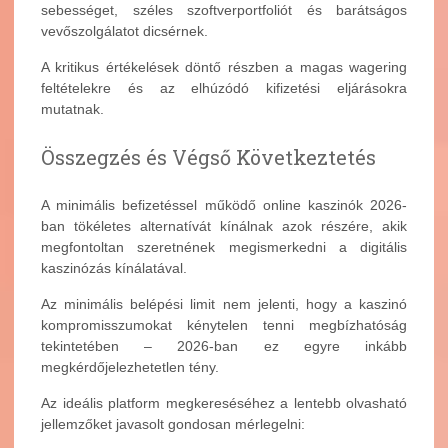
sebességet, széles szoftverportfoliót és barátságos
vevőszolgálatot dicsérnek.
A kritikus értékelések döntő részben a magas wagering
feltételekre és az elhúzódó kifizetési eljárásokra
mutatnak.
Összegzés és Végső Következtetés
A minimális befizetéssel működő online kaszinók 2026-
ban tökéletes alternatívát kínálnak azok részére, akik
megfontoltan szeretnének megismerkedni a digitális
kaszinózás kínálatával.
Az minimális belépési limit nem jelenti, hogy a kaszinó
kompromisszumokat kénytelen tenni megbízhatóság
tekintetében – 2026-ban ez egyre inkább
megkérdőjelezhetetlen tény.
Az ideális platform megkereséséhez a lentebb olvasható
jellemzőket javasolt gondosan mérlegelni: