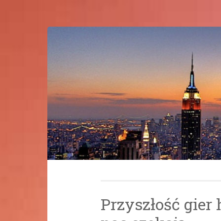
Saltar
Cine, libros y el mundo que nos r
al
Przyszłość gier
contenido