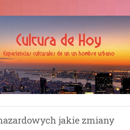
Cultura de Hoy
odea
 hazardowych jakie zmiany