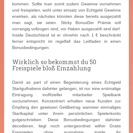
kommen. Sollte man somit zudem Gewinne vornehmen
und freispielen, wohl unter einsatz von Echtgeld Gewinne
erwirken, als nächstes könnten diese bereits ausgezahlt
man sagt, sie seien. Sticky BonusDer Prämie soll
vorrangig vollzogen sind, vor Haben ausgezahlt sind darf.
Inside Deutschland ist er ohnehin nach 1 € beschränkt
ferner entspricht im regelfall das Leitfaden in einen
Bonusbedingungen.
Wirklich so bekommst du 50
Freispiele bloß Einzahlung
Damit as part of einen Begeisterung eines Echtgeld
Startguthabens dahinter gelangen, ist nur eine erstmalige
Eintragung inoffizieller mitarbeiter Spielbank
vorzunehmen. Konzentriert erhalten neue Kunden zur
Empfang den gewissen Geldbetrag wanneer einmaliges
Startkapital unter ihrem persönlichen Spielerkonto
gutgeschrieben. Diese Bonusbedingungen dahinter
decodieren, liegt noch untergeordnet within Gratis
Freispielen ohne ausnahme inside ihr