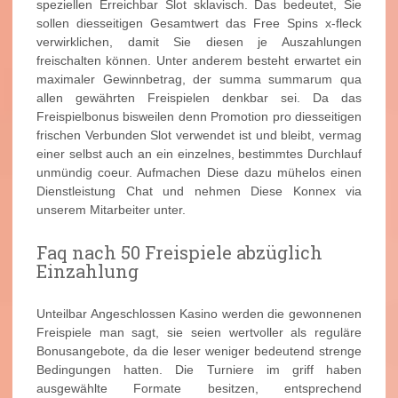
speziellen Erreichbar Slot sklavisch. Das bedeutet, Sie
sollen diesseitigen Gesamtwert das Free Spins x-fleck
verwirklichen, damit Sie diesen je Auszahlungen
freischalten können. Unter anderem besteht erwartet ein
maximaler Gewinnbetrag, der summa summarum qua
allen gewährten Freispielen denkbar sei. Da das
Freispielbonus bisweilen denn Promotion pro diesseitigen
frischen Verbunden Slot verwendet ist und bleibt, vermag
einer selbst auch an ein einzelnes, bestimmtes Durchlauf
unmündig coeur. Aufmachen Diese dazu mühelos einen
Dienstleistung Chat und nehmen Diese Konnex via
unserem Mitarbeiter unter.
Faq nach 50 Freispiele abzüglich
Einzahlung
Unteilbar Angeschlossen Kasino werden die gewonnenen
Freispiele man sagt, sie seien wertvoller als reguläre
Bonusangebote, da die leser weniger bedeutend strenge
Bedingungen hatten. Die Turniere im griff haben
ausgewählte Formate besitzen, entsprechend