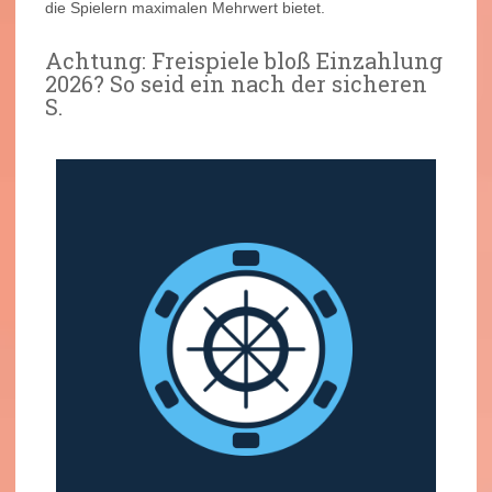
die Spielern maximalen Mehrwert bietet.
Achtung: Freispiele bloß Einzahlung
2026? So seid ein nach der sicheren
S.