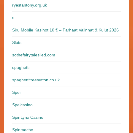
ryestantony.org.uk
s
Siru Mobile Kasinot 10 € – Parhaat Valinnat & Kulut 2026
Slots
sothefairytaleslied.com
spaghetti
spaghettitreesutton.co.uk
Spei
Speicasino
SpinLynx Casino
Spinmacho