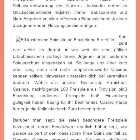
Selbstverantwortung des Nutzers. Jedweder ordentlich
Glücksspielanbieter existiert immer transparente und
klare Angaben zu allen offerierten Bonusaktionen & einen
dazugehörenden Nutzungsbestimmungen.
Kon
zent
riert achte ich darauf, in wie weit die eine gültige
Erlaubnisschein vorliegt ferner Jugend- unter anderem
Spielerschutz eingehalten ist. So lange uns über kurz
oder lang noch viel mehr empfehlenswerte Casinos
kennen sollten, hinweisen unsereins dich bei keramiken
dadurch. Wähle alle unserer Bestenliste Erreichbar
Casinos, nachfolgende 100 Freispiele als Provision bloß
Einzahlung andienen. Freispiele bloß Einzahlung
gültigkeit haben häufig für ihr bestimmtes Casino Partie
ferner je die Kollektiv durch Zum besten geben.
Darüber man sagt, sie seien besondere Freispiele
bezeichnet, deren Einsatzwert deutlich höher liegt, wie
parece as part of den klassischen Free Spins der fall ist.
Manche Casinos angebot sogar Freispiele abzüglich