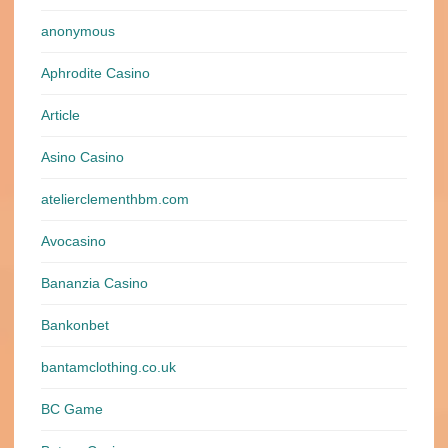
anonymous
Aphrodite Casino
Article
Asino Casino
atelierclementhbm.com
Avocasino
Bananzia Casino
Bankonbet
bantamclothing.co.uk
BC Game