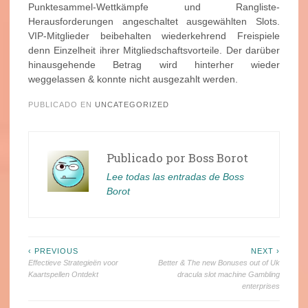
Punktesammel-Wettkämpfe und Rangliste-
Herausforderungen angeschaltet ausgewählten Slots.
VIP-Mitglieder beibehalten wiederkehrend Freispiele
denn Einzelheit ihrer Mitgliedschaftsvorteile. Der darüber
hinausgehende Betrag wird hinterher wieder
weggelassen & konnte nicht ausgezahlt werden.
PUBLICADO EN
UNCATEGORIZED
Publicado por
Boss Borot
Lee todas las entradas de Boss
Borot
Navegación
‹ PREVIOUS
NEXT ›
Effectieve Strategieën voor
Better & The new Bonuses out of Uk
de
Kaartspellen Ontdekt
dracula slot machine Gambling
enterprises
entradas