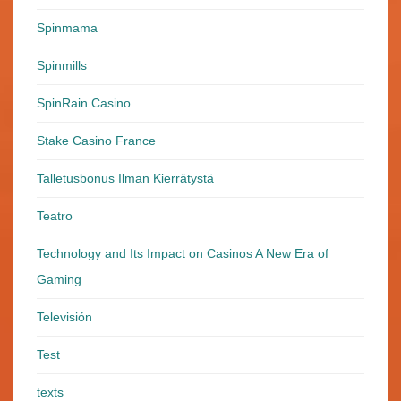
Spinmama
Spinmills
SpinRain Casino
Stake Casino France
Talletusbonus Ilman Kierrätystä
Teatro
Technology and Its Impact on Casinos A New Era of
Gaming
Televisión
Test
texts