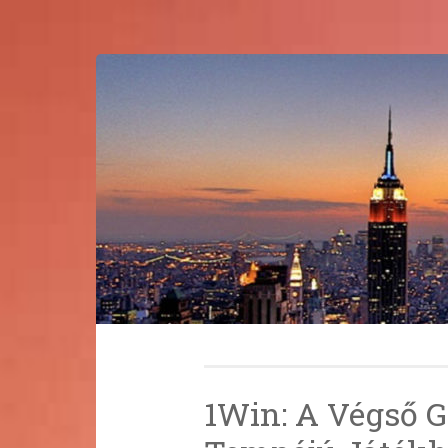
Saltar
Cine, libros y el mundo que nos r
al
1Win: A Végső G
contenido