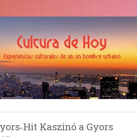
Cultura de Hoy
odea
yors‑Hit Kaszinó a Gyors