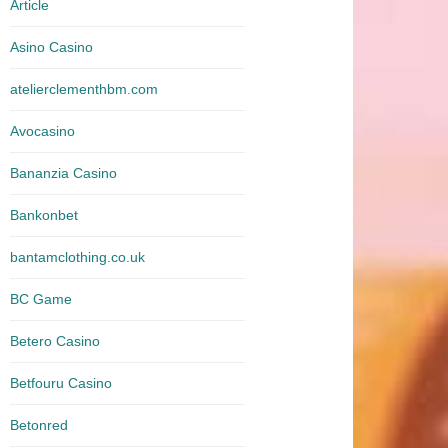
Article
Asino Casino
atelierclementhbm.com
Avocasino
Bananzia Casino
Bankonbet
bantamclothing.co.uk
BC Game
Betero Casino
Betfouru Casino
Betonred