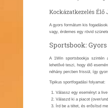
Kockázatkezelés Élő
A gyors formátum kis fogadások
vagy, érdemes egy rövid szünetet 
Sportsbook: Gyors
A 1Win sportsbookja szintén a
lehetővé teszi, hogy élő esemé
néhány percben frissül, így gyor
Tipikus sportfogadási folyamat:
Válassz egy eseményt a live 
Válaszd ki a piacot (over/un
Írd be a tétet, és erősítsd 