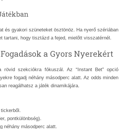
 Játékban
at és gyakori szüneteket ösztönöz. Ha nyerő szériában
tartani, hogy tisztázd a fejed, mielőtt visszatérnél.
 Fogadások a Gyors Nyerekért
 rövid szekciókra fókuszál. Az “Instant Bet” opció
nyekre fogadj néhány másodperc alatt. Az odds minden
san reagálhatsz a játék dinamikájára.
tickerből.
der, pontkülönbség).
meg néhány másodperc alatt.