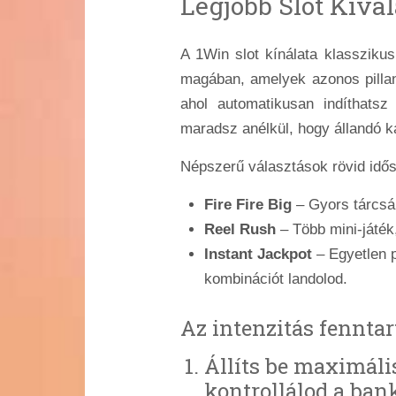
Legjobb Slot Kivá
A 1Win slot kínálata klassziku
magában, amelyek azonos pillan
ahol automatikusan indíthatsz
maradsz anélkül, hogy állandó k
Népszerű választások rövid idő
Fire Fire Big
– Gyors tárcsák 
Reel Rush
– Több mini‑játék
Instant Jackpot
– Egyetlen p
kombinációt landolod.
Az intenzitás fenntar
Állíts be maximáli
kontrollálod a bank