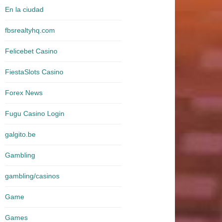
En la ciudad
fbsrealtyhq.com
Felicebet Casino
FiestaSlots Casino
Forex News
Fugu Casino Login
galgito.be
Gambling
gambling/casinos
Game
Games