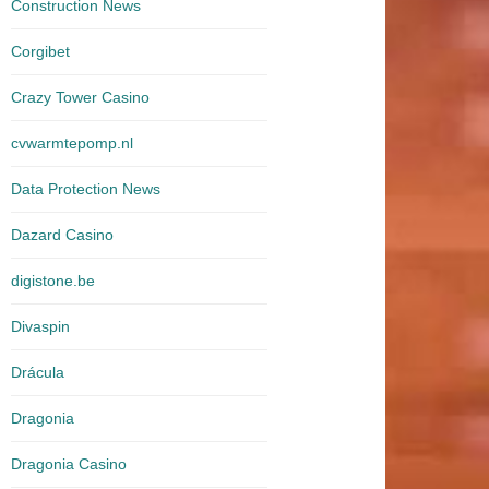
Construction News
Corgibet
Crazy Tower Сasino
cvwarmtepomp.nl
Data Protection News
Dazard Casino
digistone.be
Divaspin
Drácula
Dragonia
Dragonia Casino