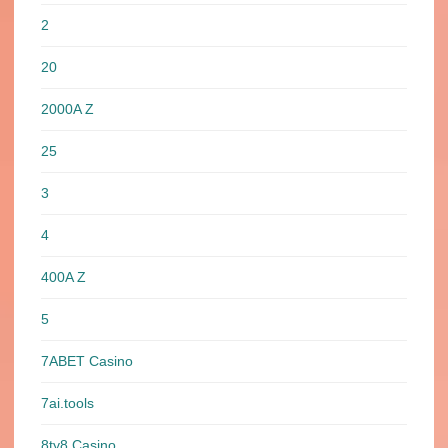
2
20
2000A Z
25
3
4
400A Z
5
7ABET Casino
7ai.tools
8ty8 Casino