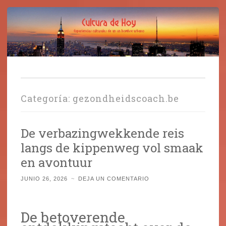
Cultura de Hoy
Saltar
Cine, libros y el mundo que nos rodea
al
contenido
Categoría:
gezondheidscoach.be
De verbazingwekkende reis
langs de kippenweg vol smaak
en avontuur
JUNIO 26, 2026
~
DEJA UN COMENTARIO
De betoverende