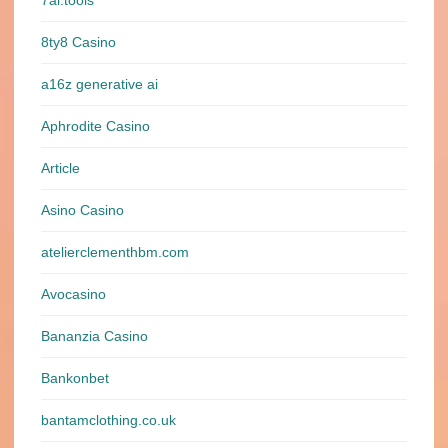
8ty8 Casino
a16z generative ai
Aphrodite Casino
Article
Asino Casino
atelierclementhbm.com
Avocasino
Bananzia Casino
Bankonbet
bantamclothing.co.uk