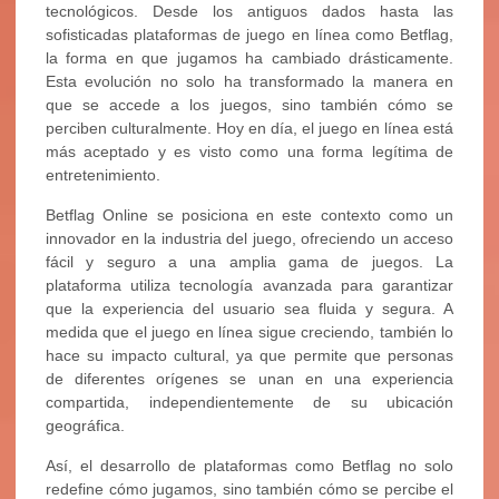
tecnológicos. Desde los antiguos dados hasta las
sofisticadas plataformas de juego en línea como Betflag,
la forma en que jugamos ha cambiado drásticamente.
Esta evolución no solo ha transformado la manera en
que se accede a los juegos, sino también cómo se
perciben culturalmente. Hoy en día, el juego en línea está
más aceptado y es visto como una forma legítima de
entretenimiento.
Betflag Online se posiciona en este contexto como un
innovador en la industria del juego, ofreciendo un acceso
fácil y seguro a una amplia gama de juegos. La
plataforma utiliza tecnología avanzada para garantizar
que la experiencia del usuario sea fluida y segura. A
medida que el juego en línea sigue creciendo, también lo
hace su impacto cultural, ya que permite que personas
de diferentes orígenes se unan en una experiencia
compartida, independientemente de su ubicación
geográfica.
Así, el desarrollo de plataformas como Betflag no solo
redefine cómo jugamos, sino también cómo se percibe el