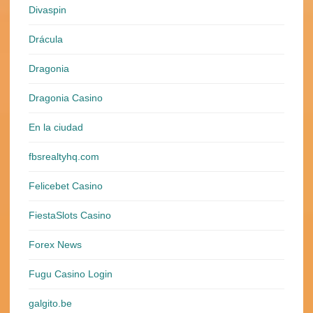
Divaspin
Drácula
Dragonia
Dragonia Casino
En la ciudad
fbsrealtyhq.com
Felicebet Casino
FiestaSlots Casino
Forex News
Fugu Casino Login
galgito.be