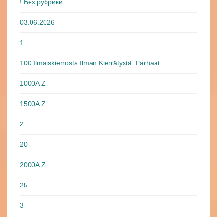
! Без рубрики
03.06.2026
1
100 Ilmaiskierrosta Ilman Kierrätystä: Parhaat
1000A Z
1500A Z
2
20
2000A Z
25
3