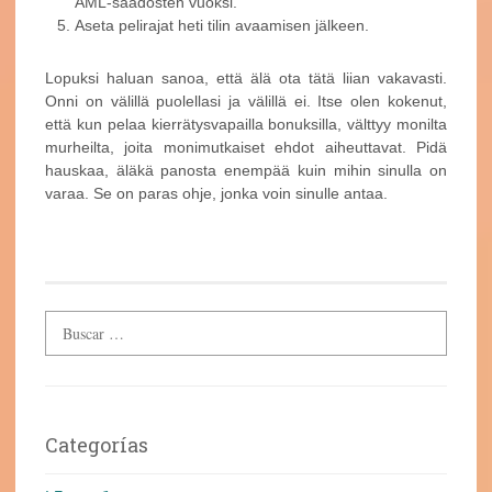
AML-säädösten vuoksi.
Aseta pelirajat heti tilin avaamisen jälkeen.
Lopuksi haluan sanoa, että älä ota tätä liian vakavasti.
Onni on välillä puolellasi ja välillä ei. Itse olen kokenut,
että kun pelaa kierrätysvapailla bonuksilla, välttyy monilta
murheilta, joita monimutkaiset ehdot aiheuttavat. Pidä
hauskaa, äläkä panosta enempää kuin mihin sinulla on
varaa. Se on paras ohje, jonka voin sinulle antaa.
Categorías