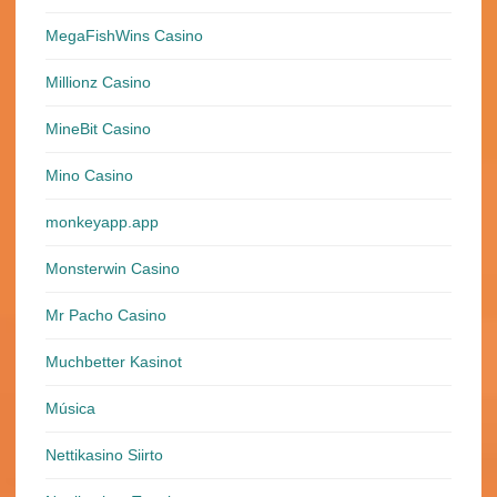
MegaFishWins Casino
Millionz Casino
MineBit Casino
Mino Casino
monkeyapp.app
Monsterwin Casino
Mr Pacho Casino
Muchbetter Kasinot
Música
Nettikasino Siirto