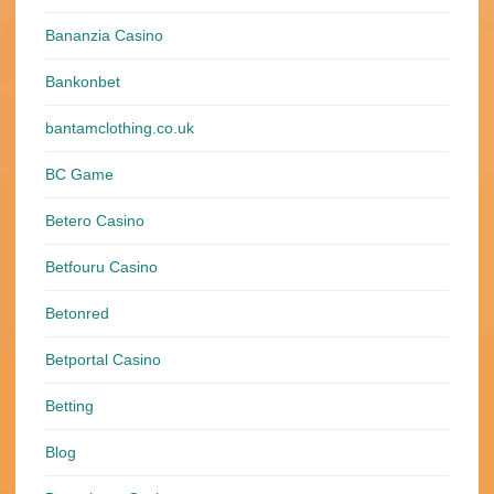
Bananzia Casino
Bankonbet
bantamclothing.co.uk
BC Game
Betero Casino
Betfouru Casino
Betonred
Betportal Casino
Betting
Blog