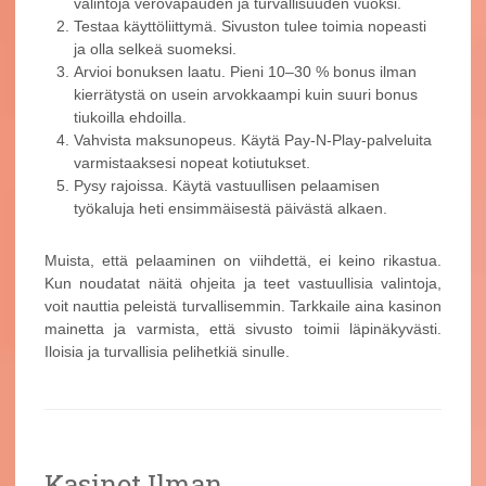
valintoja verovapauden ja turvallisuuden vuoksi.
Testaa käyttöliittymä. Sivuston tulee toimia nopeasti
ja olla selkeä suomeksi.
Arvioi bonuksen laatu. Pieni 10–30 % bonus ilman
kierrätystä on usein arvokkaampi kuin suuri bonus
tiukoilla ehdoilla.
Vahvista maksunopeus. Käytä Pay-N-Play-palveluita
varmistaaksesi nopeat kotiutukset.
Pysy rajoissa. Käytä vastuullisen pelaamisen
työkaluja heti ensimmäisestä päivästä alkaen.
Muista, että pelaaminen on viihdettä, ei keino rikastua.
Kun noudatat näitä ohjeita ja teet vastuullisia valintoja,
voit nauttia peleistä turvallisemmin. Tarkkaile aina kasinon
mainetta ja varmista, että sivusto toimii läpinäkyvästi.
Iloisia ja turvallisia pelihetkiä sinulle.
Kasinot Ilman