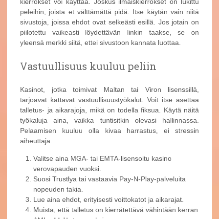
kierrokset voi käyttää. Joskus ilmaiskierrokset on lukittu
peleihin, joista et välttämättä pidä. Itse käytän vain niitä
sivustoja, joissa ehdot ovat selkeästi esillä. Jos jotain on
piilotettu vaikeasti löydettävän linkin taakse, se on
yleensä merkki siitä, ettei sivustoon kannata luottaa.
Vastuullisuus kuuluu peliin
Kasinot, jotka toimivat Maltan tai Viron lisenssillä,
tarjoavat kattavat vastuullisuustyökalut. Voit itse asettaa
talletus- ja aikarajoja, mikä on todella fiksua. Käytä näitä
työkaluja aina, vaikka tuntisitkin olevasi hallinnassa.
Pelaamisen kuuluu olla kivaa harrastus, ei stressin
aiheuttaja.
Valitse aina MGA- tai EMTA-lisensoitu kasino
verovapauden vuoksi.
Suosi Trustlya tai vastaavia Pay-N-Play-palveluita
nopeuden takia.
Lue aina ehdot, erityisesti voittokatot ja aikarajat.
Muista, että talletus on kierrätettävä vähintään kerran