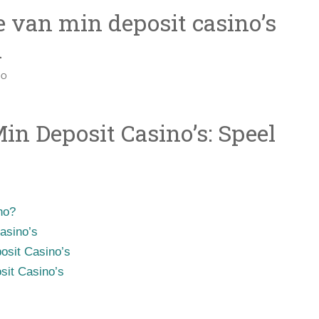
 van min deposit casino’s
k
IO
in Deposit Casino’s: Speel
no?
asino’s
posit Casino’s
sit Casino’s