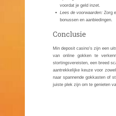
voordat je geld inzet.
Lees de voorwaarden:
Zorg e
bonussen en aanbiedingen.
Conclusie
Min deposit casino’s zijn een u
van online gokken te verkenn
stortingsvereisten, een breed sc
aantrekkelijke keuze voor zowel
naar spannende gokkasten of str
juiste plek zijn om te genieten va