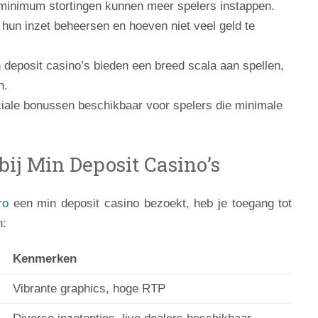
minimum stortingen kunnen meer spelers instappen.
hun inzet beheersen en hoeven niet veel geld te
 deposit casino’s bieden een breed scala aan spellen,
n.
iale bonussen beschikbaar voor spelers die minimale
bij Min Deposit Casino’s
ro
een min deposit casino bezoekt, heb je toegang tot
n:
Kenmerken
Vibrante graphics, hoge RTP