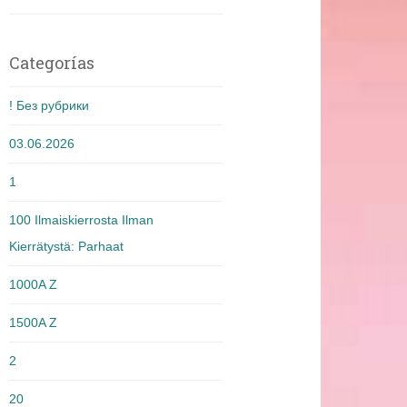
Categorías
! Без рубрики
03.06.2026
1
100 Ilmaiskierrosta Ilman
Kierrätystä: Parhaat
1000A Z
1500A Z
2
20