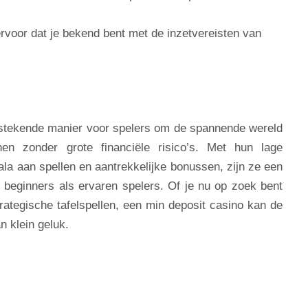
rvoor dat je bekend bent met de inzetvereisten van
itstekende manier voor spelers om de spannende wereld
en zonder grote financiële risico’s. Met hun lage
ala aan spellen en aantrekkelijke bonussen, zijn ze een
 beginners als ervaren spelers. Of je nu op zoek bent
ategische tafelspellen, een min deposit casino kan de
n klein geluk.