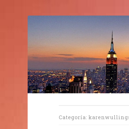
Saltar
Cine, libros y el mundo que nos r
al
contenido
Categoría:
karenwulling