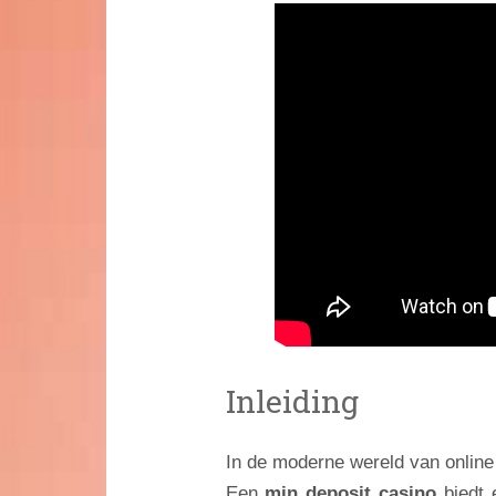
Inleiding
In de moderne wereld van onlin
Een
min deposit casino
biedt 