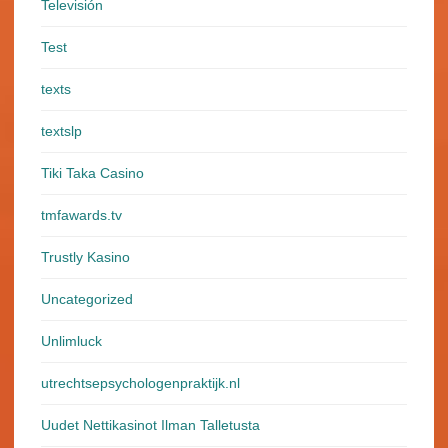
Televisión
Test
texts
textslp
Tiki Taka Casino
tmfawards.tv
Trustly Kasino
Uncategorized
Unlimluck
utrechtsepsychologenpraktijk.nl
Uudet Nettikasinot Ilman Talletusta