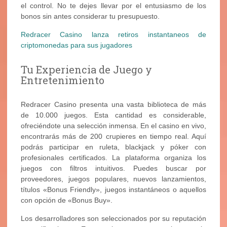
el control. No te dejes llevar por el entusiasmo de los
bonos sin antes considerar tu presupuesto.
Redracer Casino lanza retiros instantaneos de
criptomonedas para sus jugadores
Tu Experiencia de Juego y
Entretenimiento
Redracer Casino presenta una vasta biblioteca de más
de 10.000 juegos. Esta cantidad es considerable,
ofreciéndote una selección inmensa. En el casino en vivo,
encontrarás más de 200 crupieres en tiempo real. Aquí
podrás participar en ruleta, blackjack y póker con
profesionales certificados. La plataforma organiza los
juegos con filtros intuitivos. Puedes buscar por
proveedores, juegos populares, nuevos lanzamientos,
títulos «Bonus Friendly», juegos instantáneos o aquellos
con opción de «Bonus Buy».
Los desarrolladores son seleccionados por su reputación