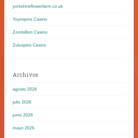
yorkshireflowerfarm.co.uk
Yoyospins Casino
Zombillion Casino
Zuluspins Casino
Archivos
agosto 2026
julio 2026
junio 2026
mayo 2026