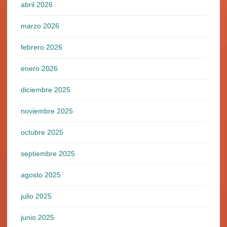
abril 2026
marzo 2026
febrero 2026
enero 2026
diciembre 2025
noviembre 2025
octubre 2025
septiembre 2025
agosto 2025
julio 2025
junio 2025