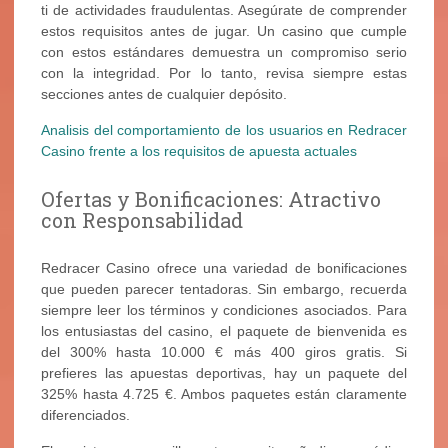
ti de actividades fraudulentas. Asegúrate de comprender
estos requisitos antes de jugar. Un casino que cumple
con estos estándares demuestra un compromiso serio
con la integridad. Por lo tanto, revisa siempre estas
secciones antes de cualquier depósito.
Analisis del comportamiento de los usuarios en Redracer
Casino frente a los requisitos de apuesta actuales
Ofertas y Bonificaciones: Atractivo
con Responsabilidad
Redracer Casino ofrece una variedad de bonificaciones
que pueden parecer tentadoras. Sin embargo, recuerda
siempre leer los términos y condiciones asociados. Para
los entusiastas del casino, el paquete de bienvenida es
del 300% hasta 10.000 € más 400 giros gratis. Si
prefieres las apuestas deportivas, hay un paquete del
325% hasta 4.725 €. Ambos paquetes están claramente
diferenciados.