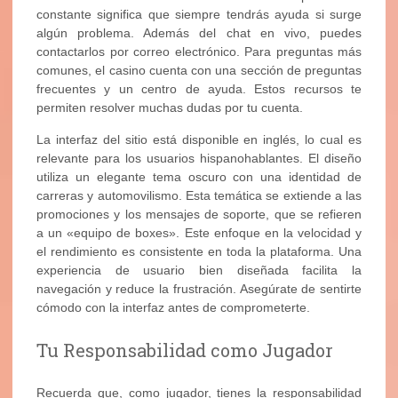
constante significa que siempre tendrás ayuda si surge
algún problema. Además del chat en vivo, puedes
contactarlos por correo electrónico. Para preguntas más
comunes, el casino cuenta con una sección de preguntas
frecuentes y un centro de ayuda. Estos recursos te
permiten resolver muchas dudas por tu cuenta.
La interfaz del sitio está disponible en inglés, lo cual es
relevante para los usuarios hispanohablantes. El diseño
utiliza un elegante tema oscuro con una identidad de
carreras y automovilismo. Esta temática se extiende a las
promociones y los mensajes de soporte, que se refieren
a un «equipo de boxes». Este enfoque en la velocidad y
el rendimiento es consistente en toda la plataforma. Una
experiencia de usuario bien diseñada facilita la
navegación y reduce la frustración. Asegúrate de sentirte
cómodo con la interfaz antes de comprometerte.
Tu Responsabilidad como Jugador
Recuerda que, como jugador, tienes la responsabilidad