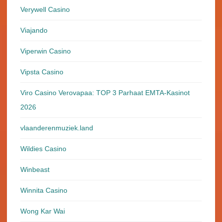
Verywell Casino
Viajando
Viperwin Casino
Vipsta Casino
Viro Casino Verovapaa: TOP 3 Parhaat EMTA-Kasinot
2026
vlaanderenmuziek.land
Wildies Casino
Winbeast
Winnita Casino
Wong Kar Wai