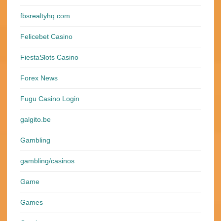
fbsrealtyhq.com
Felicebet Casino
FiestaSlots Casino
Forex News
Fugu Casino Login
galgito.be
Gambling
gambling/casinos
Game
Games