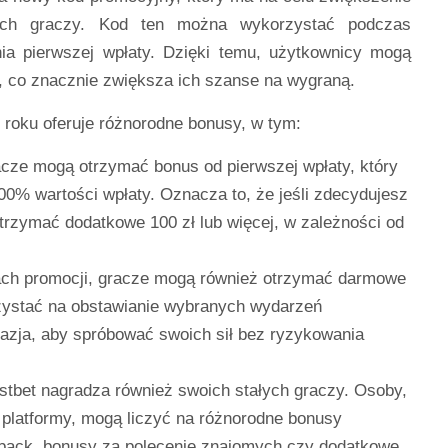
wych graczy. Kod ten można wykorzystać podczas
nia pierwszej wpłaty. Dzięki temu, użytkownicy mogą
, co znacznie zwiększa ich szanse na wygraną.
roku oferuje różnorodne bonusy, w tym:
cze mogą otrzymać bonus od pierwszej wpłaty, który
0% wartości wpłaty. Oznacza to, że jeśli zdecydujesz
trzymać dodatkowe 100 zł lub więcej, w zależności od
h promocji, gracze mogą również otrzymać darmowe
zystać na obstawianie wybranych wydarzeń
azja, aby spróbować swoich sił bez ryzykowania
tbet nagradza również swoich stałych graczy. Osoby,
z platformy, mogą liczyć na różnorodne bonusy
shback, bonusy za polecenie znajomych czy dodatkowe