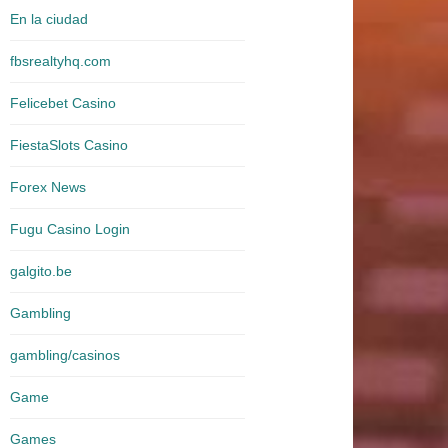
En la ciudad
fbsrealtyhq.com
Felicebet Casino
FiestaSlots Casino
Forex News
Fugu Casino Login
galgito.be
Gambling
gambling/casinos
Game
Games