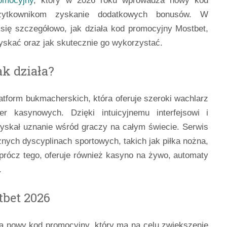
omocyjny
, który w 2026 roku wprowadza nowy kod
użytkownikom zyskanie dodatkowych bonusów. W
 się szczegółowo, jak działa kod promocyjny Mostbet,
yskać oraz jak skutecznie go wykorzystać.
ak działa?
atform bukmacherskich, która oferuje szeroki wachlarz
r kasynowych. Dzięki intuicyjnemu interfejsowi i
yskał uznanie wśród graczy na całym świecie. Serwis
żnych dyscyplinach sportowych, takich jak piłka nożna,
prócz tego, oferuje również kasyno na żywo, automaty
.
bet 2026
 nowy kod promocyjny, który ma na celu zwiększenie