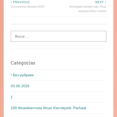
Navegación
‹ PREVIOUS
NEXT ›
Coronavirus disease 2019
Эволюция онлайн-игр: Роль
de
зеркала Pinco Casino
entradas
Categorías
! Без рубрики
03.06.2026
1
100 Ilmaiskierrosta Ilman Kierrätystä: Parhaat