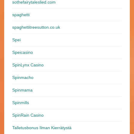
sothefairytaleslied.com
spaghetti
spaghettitreesutton.co.uk
Spei
Speicasino
SpinLynx Casino
Spinmacho
Spinmama
Spinmills
SpinRain Casino
Talletusbonus Ilman Kierrätystä