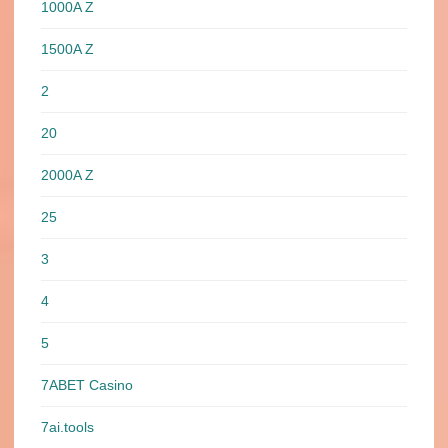
1000A Z
1500A Z
2
20
2000A Z
25
3
4
5
7ABET Casino
7ai.tools