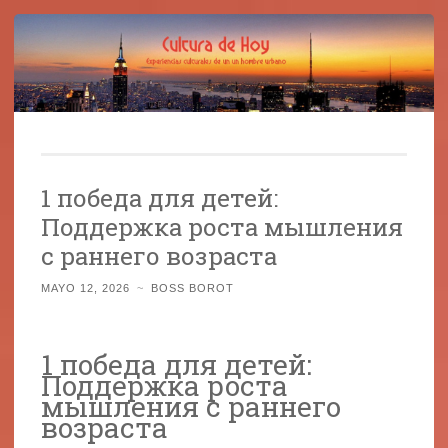
Cultura de Hoy
Saltar
Cine, libros y el mundo que nos rodea
al
1 победа для детей:
contenido
Поддержка роста мышления
с раннего возраста
MAYO 12, 2026
~
BOSS BOROT
1 победа для детей:
Поддержка роста
мышления с раннего
возраста