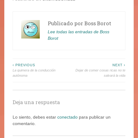
Publicado por
Boss Borot
Lee todas las entradas de Boss
Borot
Navegación
‹ PREVIOUS
NEXT ›
La quimera de la conducción
Dejar de comer cosas ricas no te
de
autónoma
salvará la vida
entradas
Deja una respuesta
Lo siento, debes estar
conectado
para publicar un
comentario.