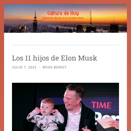
Cultura de Hoy
Saltar
Cine, libros y el mundo que nos rodea
al
Los 11 hijos de Elon Musk
contenido
JULIO 7, 2022
~
BOSS BOROT