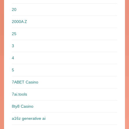
20
2000A Z
25
3
4
5
7ABET Casino
7ai.tools
8ty8 Casino
a16z generative ai