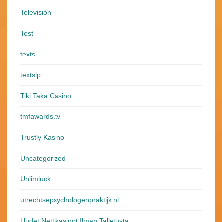
Televisión
Test
texts
textslp
Tiki Taka Casino
tmfawards.tv
Trustly Kasino
Uncategorized
Unlimluck
utrechtsepsychologenpraktijk.nl
Uudet Nettikasinot Ilman Talletusta