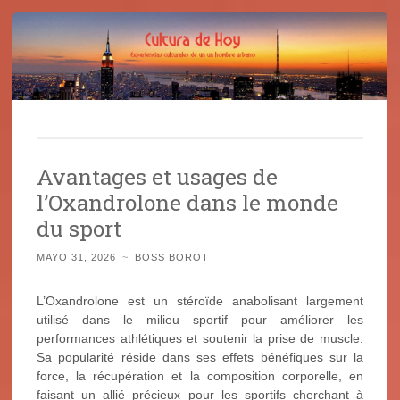
Cultura de Hoy
Saltar
Cine, libros y el mundo que nos rodea
al
Avantages et usages de
contenido
l’Oxandrolone dans le monde
du sport
MAYO 31, 2026
~
BOSS BOROT
L’Oxandrolone est un stéroïde anabolisant largement
utilisé dans le milieu sportif pour améliorer les
performances athlétiques et soutenir la prise de muscle.
Sa popularité réside dans ses effets bénéfiques sur la
force, la récupération et la composition corporelle, en
faisant un allié précieux pour les sportifs cherchant à