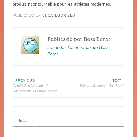
produit incontournable pour les athlètes modernes.
PUBLICADO EN
UNCATEGORIZED
Publicado por
Boss Borot
Lee todas las entradas de Boss
Borot
Navegación
‹ PREVIOUS
NEXT ›
GambleZen UK Login: A
Winstrol Doustny – Jak Brać?
de
Comprehensive Study Report
entradas