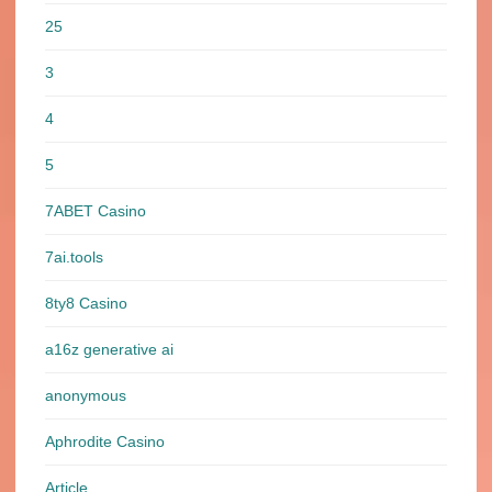
25
3
4
5
7ABET Casino
7ai.tools
8ty8 Casino
a16z generative ai
anonymous
Aphrodite Casino
Article