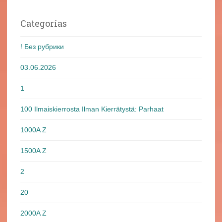
Categorías
! Без рубрики
03.06.2026
1
100 Ilmaiskierrosta Ilman Kierrätystä: Parhaat
1000A Z
1500A Z
2
20
2000A Z