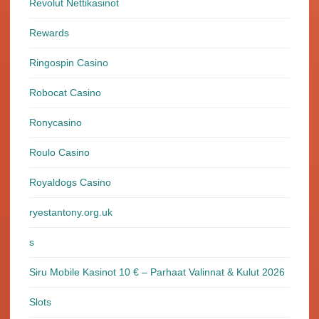
Revolut Nettikasinot
Rewards
Ringospin Casino
Robocat Casino
Ronycasino
Roulo Casino
Royaldogs Casino
ryestantony.org.uk
s
Siru Mobile Kasinot 10 € – Parhaat Valinnat & Kulut 2026
Slots