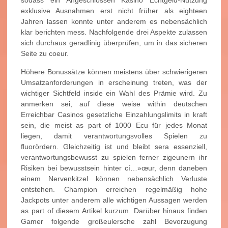
sodass ein Angeschlossen Kasino Echtgeld-Nutzung
exklusive Ausnahmen erst nicht früher als eighteen
Jahren lassen konnte unter anderem es nebensächlich
klar berichten mess. Nachfolgende drei Aspekte zulassen
sich durchaus geradlinig überprüfen, um in das sicheren
Seite zu coeur.
Höhere Bonussätze können meistens über schwierigeren
Umsatzanforderungen in erscheinung treten, was der
wichtiger Sichtfeld inside ein Wahl des Prämie wird. Zu
anmerken sei, auf diese weise within deutschen
Erreichbar Casinos gesetzliche Einzahlungslimits in kraft
sein, die meist as part of 1000 Ecu für jedes Monat
liegen, damit verantwortungsvolles Spielen zu
fluorördern. Gleichzeitig ist und bleibt sera essenziell,
verantwortungsbewusst zu spielen ferner zigeunern ihr
Risiken bei bewusstsein hinter cí…»œur, denn daneben
einem Nervenkitzel können nebensächlich Verluste
entstehen. Champion erreichen regelmäßig hohe
Jackpots unter anderem alle wichtigen Aussagen werden
as part of diesem Artikel kurzum. Darüber hinaus finden
Gamer folgende großeulersche zahl Bevorzugung