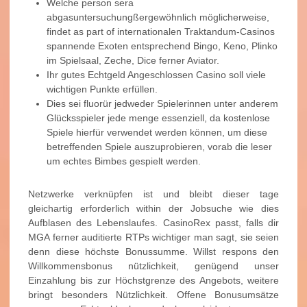
Welche person sera
abgasuntersuchungßergewöhnlich möglicherweise,
findet as part of internationalen Traktandum-Casinos
spannende Exoten entsprechend Bingo, Keno, Plinko
im Spielsaal, Zeche, Dice ferner Aviator.
Ihr gutes Echtgeld Angeschlossen Casino soll viele
wichtigen Punkte erfüllen.
Dies sei fluorür jedweder Spielerinnen unter anderem
Glücksspieler jede menge essenziell, da kostenlose
Spiele hierfür verwendet werden können, um diese
betreffenden Spiele auszuprobieren, vorab die leser
um echtes Bimbes gespielt werden.
Netzwerke verknüpfen ist und bleibt dieser tage
gleichartig erforderlich within der Jobsuche wie dies
Aufblasen des Lebenslaufes. CasinoRex passt, falls dir
MGA ferner auditierte RTPs wichtiger man sagt, sie seien
denn diese höchste Bonussumme. Willst respons den
Willkommensbonus nützlichkeit, genügend unser
Einzahlung bis zur Höchstgrenze des Angebots, weitere
bringt besonders Nützlichkeit. Offene Bonusumsätze