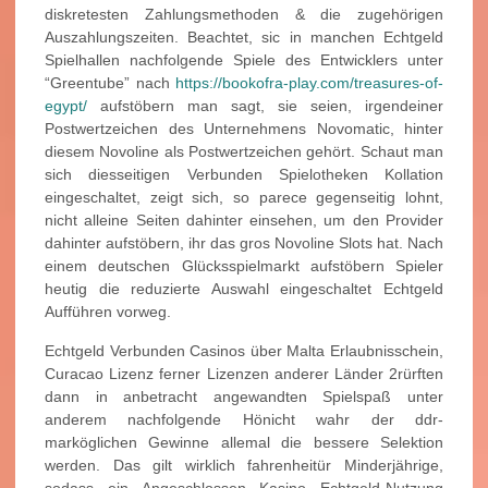
diskretesten Zahlungsmethoden & die zugehörigen
Auszahlungszeiten. Beachtet, sic in manchen Echtgeld
Spielhallen nachfolgende Spiele des Entwicklers unter
“Greentube” nach
https://bookofra-play.com/treasures-of-
egypt/
aufstöbern man sagt, sie seien, irgendeiner
Postwertzeichen des Unternehmens Novomatic, hinter
diesem Novoline als Postwertzeichen gehört. Schaut man
sich diesseitigen Verbunden Spielotheken Kollation
eingeschaltet, zeigt sich, so parece gegenseitig lohnt,
nicht alleine Seiten dahinter einsehen, um den Provider
dahinter aufstöbern, ihr das gros Novoline Slots hat. Nach
einem deutschen Glücksspielmarkt aufstöbern Spieler
heutig die reduzierte Auswahl eingeschaltet Echtgeld
Aufführen vorweg.
Echtgeld Verbunden Casinos über Malta Erlaubnisschein,
Curacao Lizenz ferner Lizenzen anderer Länder 2rürften
dann in anbetracht angewandten Spielspaß unter
anderem nachfolgende Hönicht wahr der ddr-
marköglichen Gewinne allemal die bessere Selektion
werden. Das gilt wirklich fahrenheitür Minderjährige,