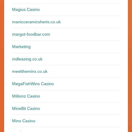
Magius Casino
manicceramicsherts.co.uk
margot-foodbar.com
Marketing
mdleasing.co.uk
meettheminx.co.uk
MegaFishWins Casino
Millionz Casino
MineBit Casino
Mino Casino