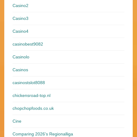
Casino2
Casino3
Casino4
casinobest9082
Casinolo
Casinos
casinostslot8088
chickensroad-top.nl
chopchopfoods.co.uk
Cine
Comparing 2026's Regionalliga