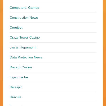
Computers, Games
Construction News
Corgibet
Crazy Tower Сasino
cvwarmtepomp.nl
Data Protection News
Dazard Casino
digistone.be
Divaspin
Drácula