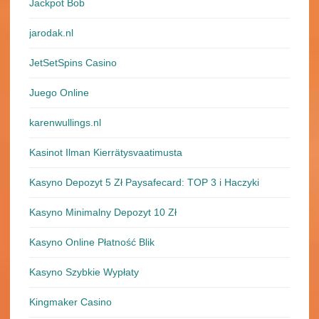
Jackpot Bob
jarodak.nl
JetSetSpins Casino
Juego Online
karenwullings.nl
Kasinot Ilman Kierrätysvaatimusta
Kasyno Depozyt 5 Zł Paysafecard: TOP 3 i Haczyki
Kasyno Minimalny Depozyt 10 Zł
Kasyno Online Płatność Blik
Kasyno Szybkie Wypłaty
Kingmaker Casino