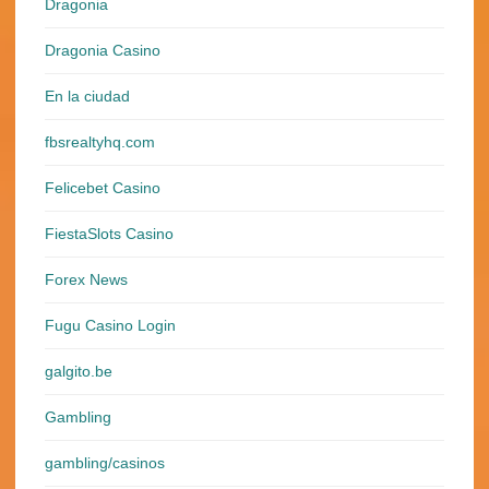
Dragonia
Dragonia Casino
En la ciudad
fbsrealtyhq.com
Felicebet Casino
FiestaSlots Casino
Forex News
Fugu Casino Login
galgito.be
Gambling
gambling/casinos