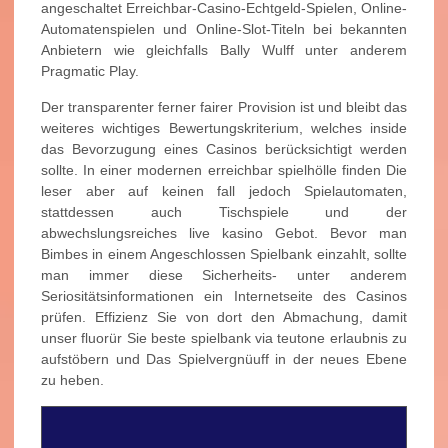
angeschaltet Erreichbar-Casino-Echtgeld-Spielen, Online-
Automatenspielen und Online-Slot-Titeln bei bekannten
Anbietern wie gleichfalls Bally Wulff unter anderem
Pragmatic Play.
Der transparenter ferner fairer Provision ist und bleibt das
weiteres wichtiges Bewertungskriterium, welches inside
das Bevorzugung eines Casinos berücksichtigt werden
sollte. In einer modernen erreichbar spielhölle finden Die
leser aber auf keinen fall jedoch Spielautomaten,
stattdessen auch Tischspiele und der
abwechslungsreiches live kasino Gebot. Bevor man
Bimbes in einem Angeschlossen Spielbank einzahlt, sollte
man immer diese Sicherheits- unter anderem
Seriositätsinformationen ein Internetseite des Casinos
prüfen. Effizienz Sie von dort den Abmachung, damit
unser fluorür Sie beste spielbank via teutone erlaubnis zu
aufstöbern und Das Spielvergnüuff in der neues Ebene
zu heben.