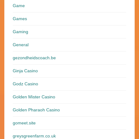
Game
Games
Gaming
General
gezondheidscoach.be
Ginja Casino
Godz Casino
Golden Mister Casino
Golden Pharaoh Casino
gomeet.site
greysgreenfarm.co.uk