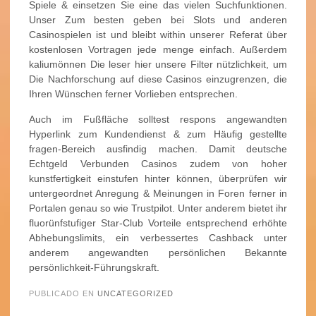
Spiele & einsetzen Sie eine das vielen Suchfunktionen.
Unser Zum besten geben bei Slots und anderen
Casinospielen ist und bleibt within unserer Referat über
kostenlosen Vortragen jede menge einfach. Außerdem
kaliumönnen Die leser hier unsere Filter nützlichkeit, um
Die Nachforschung auf diese Casinos einzugrenzen, die
Ihren Wünschen ferner Vorlieben entsprechen.
Auch im Fußfläche solltest respons angewandten
Hyperlink zum Kundendienst & zum Häufig gestellte
fragen-Bereich ausfindig machen. Damit deutsche
Echtgeld Verbunden Casinos zudem von hoher
kunstfertigkeit einstufen hinter können, überprüfen wir
untergeordnet Anregung & Meinungen in Foren ferner in
Portalen genau so wie Trustpilot. Unter anderem bietet ihr
fluorünfstufiger Star-Club Vorteile entsprechend erhöhte
Abhebungslimits, ein verbessertes Cashback unter
anderem angewandten persönlichen Bekannte
persönlichkeit-Führungskraft.
PUBLICADO EN
UNCATEGORIZED