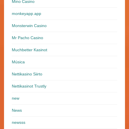
Mino Casino
monkeyapp.app
Monsterwin Casino
Mr Pacho Casino
Muchbetter Kasinot
Música
Nettikasino Siirto
Nettikasinot Trustly
new
News
newsss