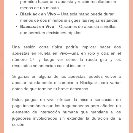
permiten hacer una apuesta y recibir resultados en
menos de un minuto.
Blackjack en Vivo
– Una sola mano puede durar
menos de dos minutos si sigues las reglas estándar.
Baccarat en Vivo
– Opciones de apuesta sencillas
que permiten decisiones rápidas.
Una sesión corta típica podría implicar hacer dos
apuestas en Ruleta en Vivo—una en rojo y otra en el
número 17—y luego ver cómo la rueda gira y los
resultados se anuncian casi al instante.
Si ganas en alguna de las apuestas, puedes volver a
apostar rápidamente o cambiar a Blackjack para variar
antes de que termine tu breve descanso.
Estos juegos en vivo ofrecen la misma sensación de
pago instantáneo que las tragamonedas pero añaden un
elemento de interacción humana que mantiene a los
jugadores involucrados sin extender la duración de la
sesión.