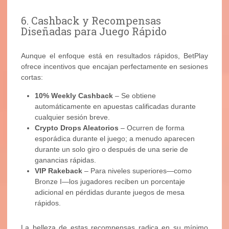
6. Cashback y Recompensas
Diseñadas para Juego Rápido
Aunque el enfoque está en resultados rápidos, BetPlay
ofrece incentivos que encajan perfectamente en sesiones
cortas:
10% Weekly Cashback
– Se obtiene
automáticamente en apuestas calificadas durante
cualquier sesión breve.
Crypto Drops Aleatorios
– Ocurren de forma
esporádica durante el juego; a menudo aparecen
durante un solo giro o después de una serie de
ganancias rápidas.
VIP Rakeback
– Para niveles superiores—como
Bronze I—los jugadores reciben un porcentaje
adicional en pérdidas durante juegos de mesa
rápidos.
La belleza de estas recompensas radica en su mínimo