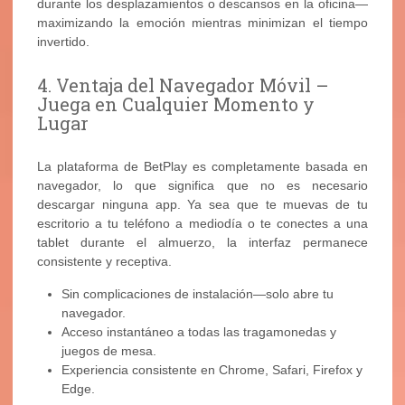
durante los desplazamientos o descansos en la oficina—
maximizando la emoción mientras minimizan el tiempo
invertido.
4. Ventaja del Navegador Móvil –
Juega en Cualquier Momento y
Lugar
La plataforma de BetPlay es completamente basada en
navegador, lo que significa que no es necesario
descargar ninguna app. Ya sea que te muevas de tu
escritorio a tu teléfono a mediodía o te conectes a una
tablet durante el almuerzo, la interfaz permanece
consistente y receptiva.
Sin complicaciones de instalación—solo abre tu
navegador.
Acceso instantáneo a todas las tragamonedas y
juegos de mesa.
Experiencia consistente en Chrome, Safari, Firefox y
Edge.