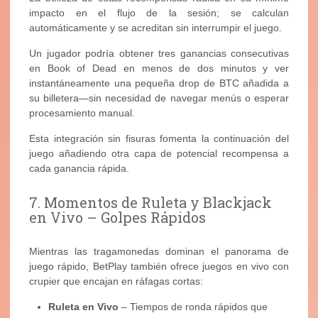
impacto en el flujo de la sesión; se calculan
automáticamente y se acreditan sin interrumpir el juego.
Un jugador podría obtener tres ganancias consecutivas
en Book of Dead en menos de dos minutos y ver
instantáneamente una pequeña drop de BTC añadida a
su billetera—sin necesidad de navegar menús o esperar
procesamiento manual.
Esta integración sin fisuras fomenta la continuación del
juego añadiendo otra capa de potencial recompensa a
cada ganancia rápida.
7. Momentos de Ruleta y Blackjack
en Vivo – Golpes Rápidos
Mientras las tragamonedas dominan el panorama de
juego rápido, BetPlay también ofrece juegos en vivo con
crupier que encajan en ráfagas cortas:
Ruleta en Vivo
– Tiempos de ronda rápidos que