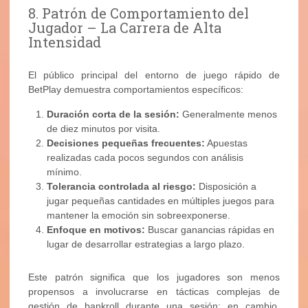
8. Patrón de Comportamiento del
Jugador – La Carrera de Alta
Intensidad
El público principal del entorno de juego rápido de
BetPlay demuestra comportamientos específicos:
Duración corta de la sesión:
Generalmente menos
de diez minutos por visita.
Decisiones pequeñas frecuentes:
Apuestas
realizadas cada pocos segundos con análisis
mínimo.
Tolerancia controlada al riesgo:
Disposición a
jugar pequeñas cantidades en múltiples juegos para
mantener la emoción sin sobreexponerse.
Enfoque en motivos:
Buscar ganancias rápidas en
lugar de desarrollar estrategias a largo plazo.
Este patrón significa que los jugadores son menos
propensos a involucrarse en tácticas complejas de
gestión de bankroll durante una sesión; en cambio,