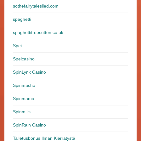
sothefairytaleslied.com
spaghetti
spaghettitreesutton.co.uk
Spei
Speicasino
SpinLynx Casino
Spinmacho
Spinmama
Spinmills
SpinRain Casino
Talletusbonus Ilman Kierrätystä