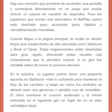
Hay una emoción que proviene de encender una pantalla
y sumergirse directamente en un juego que puede
ofrecer un payout en cuestión de segundos. Para los
jugadores que ansían esa adrenalina, el BetPlay casino
está diseñado para acomodar giros rápidos y
retroalimentación inmediata.
Cuando llegas a la página principal, te recibe un diseño
limpio que resalta títulos de alta velocidad como Starburst
y Book of Dead. Estas tragamonedas están diseñadas
para girar rápido, ofreciendo pistas visuales casi
instantáneas que te permiten evaluar si un giro fue
rentable antes de tomar tu próxima decisión.
En la práctica, un jugador podría hacer una pequeña
apuesta en Starburst—sólo lo suficiente para mantener el
flujo de los carretes—y luego ver cómo los símbolos se
alinean para una ganancia o pérdida casi de inmediato.
El ritmo mantiene el corazón acelerado y la mente
enfocada en el siguiente giro en lugar de en un plan
estratégico largo.