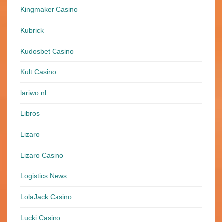
Kingmaker Casino
Kubrick
Kudosbet Casino
Kult Casino
lariwo.nl
Libros
Lizaro
Lizaro Casino
Logistics News
LolaJack Casino
Lucki Casino