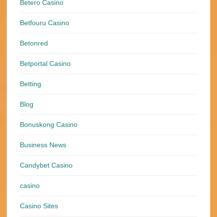
Betero Casino
Betfouru Casino
Betonred
Betportal Casino
Betting
Blog
Bonuskong Casino
Business News
Candybet Casino
casino
Casino Sites