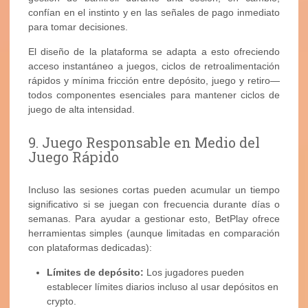
confían en el instinto y en las señales de pago inmediato
para tomar decisiones.
El diseño de la plataforma se adapta a esto ofreciendo
acceso instantáneo a juegos, ciclos de retroalimentación
rápidos y mínima fricción entre depósito, juego y retiro—
todos componentes esenciales para mantener ciclos de
juego de alta intensidad.
9. Juego Responsable en Medio del
Juego Rápido
Incluso las sesiones cortas pueden acumular un tiempo
significativo si se juegan con frecuencia durante días o
semanas. Para ayudar a gestionar esto, BetPlay ofrece
herramientas simples (aunque limitadas en comparación
con plataformas dedicadas):
Límites de depósito:
Los jugadores pueden
establecer límites diarios incluso al usar depósitos en
crypto.