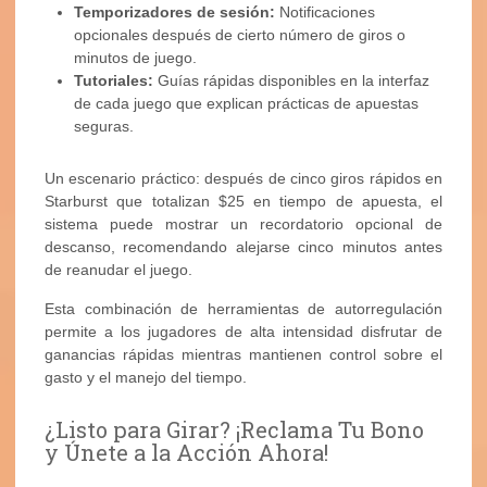
Temporizadores de sesión:
Notificaciones
opcionales después de cierto número de giros o
minutos de juego.
Tutoriales:
Guías rápidas disponibles en la interfaz
de cada juego que explican prácticas de apuestas
seguras.
Un escenario práctico: después de cinco giros rápidos en
Starburst que totalizan $25 en tiempo de apuesta, el
sistema puede mostrar un recordatorio opcional de
descanso, recomendando alejarse cinco minutos antes
de reanudar el juego.
Esta combinación de herramientas de autorregulación
permite a los jugadores de alta intensidad disfrutar de
ganancias rápidas mientras mantienen control sobre el
gasto y el manejo del tiempo.
¿Listo para Girar? ¡Reclama Tu Bono
y Únete a la Acción Ahora!