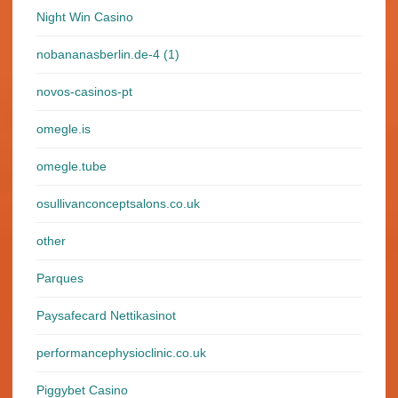
Night Win Casino
nobananasberlin.de-4 (1)
novos-casinos-pt
omegle.is
omegle.tube
osullivanconceptsalons.co.uk
other
Parques
Paysafecard Nettikasinot
performancephysioclinic.co.uk
Piggybet Casino