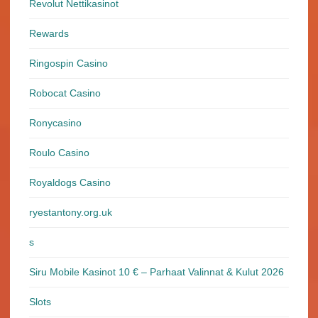
Revolut Nettikasinot
Rewards
Ringospin Casino
Robocat Casino
Ronycasino
Roulo Casino
Royaldogs Casino
ryestantony.org.uk
s
Siru Mobile Kasinot 10 € – Parhaat Valinnat & Kulut 2026
Slots