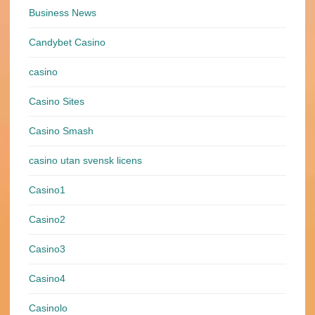
Business News
Candybet Casino
casino
Casino Sites
Casino Smash
casino utan svensk licens
Casino1
Casino2
Casino3
Casino4
Casinolo