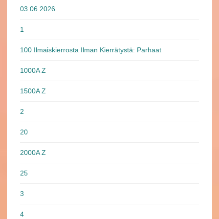
03.06.2026
1
100 Ilmaiskierrosta Ilman Kierrätystä: Parhaat
1000A Z
1500A Z
2
20
2000A Z
25
3
4