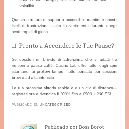
volatilità.
Questa struttura di supporto accessibile mantiene bassi i
livelli di frustrazione e alto il divertimento durante quegli
scatti rapidi di gioco.
11. Pronto a Accendere le Tue Pause?
Se desideri un brivido di adrenalina che si adatti tra
riunioni o pause caffè, Casino Lab offre tutto, dagli spin
istantanei ai prelievi lampo—tutto pensato per sessioni
brevi e ad alta intensità.
La tua prossima vittoria rapida è a un clic di distanza—
registrati ora e rivendica il
100% fino a €500 + 200 FS!
PUBLICADO EN
UNCATEGORIZED
Publicado por
Boss Borot