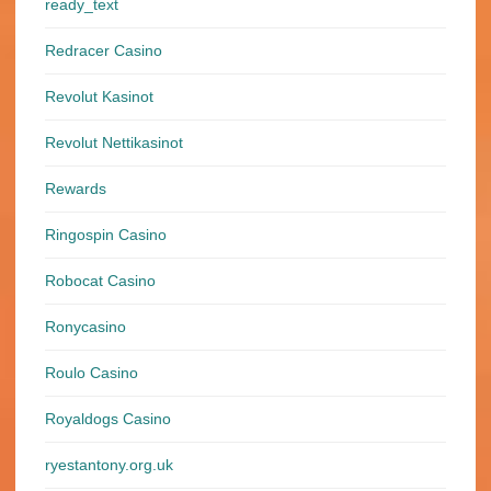
ready_text
Redracer Casino
Revolut Kasinot
Revolut Nettikasinot
Rewards
Ringospin Casino
Robocat Casino
Ronycasino
Roulo Casino
Royaldogs Casino
ryestantony.org.uk