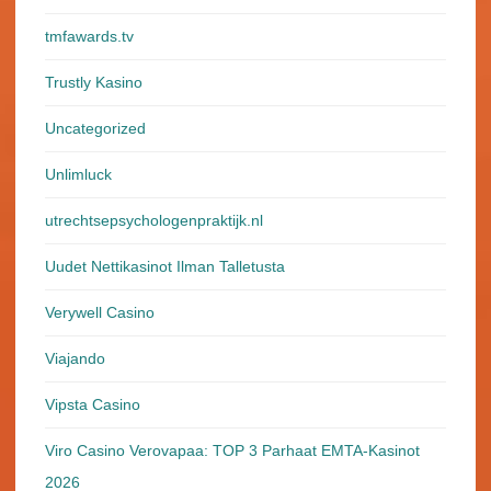
tmfawards.tv
Trustly Kasino
Uncategorized
Unlimluck
utrechtsepsychologenpraktijk.nl
Uudet Nettikasinot Ilman Talletusta
Verywell Casino
Viajando
Vipsta Casino
Viro Casino Verovapaa: TOP 3 Parhaat EMTA-Kasinot
2026