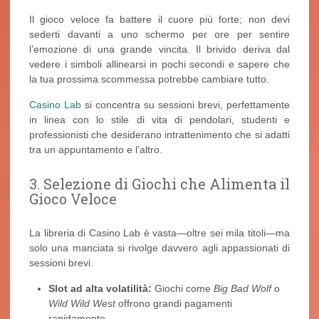
Il gioco veloce fa battere il cuore più forte; non devi
sederti davanti a uno schermo per ore per sentire
l’emozione di una grande vincita. Il brivido deriva dal
vedere i simboli allinearsi in pochi secondi e sapere che
la tua prossima scommessa potrebbe cambiare tutto.
Casino Lab
si concentra su sessioni brevi, perfettamente
in linea con lo stile di vita di pendolari, studenti e
professionisti che desiderano intrattenimento che si adatti
tra un appuntamento e l’altro.
3. Selezione di Giochi che Alimenta il
Gioco Veloce
La libreria di Casino Lab è vasta—oltre sei mila titoli—ma
solo una manciata si rivolge davvero agli appassionati di
sessioni brevi.
Slot ad alta volatilità:
Giochi come
Big Bad Wolf
o
Wild Wild West
offrono grandi pagamenti
rapidamente.