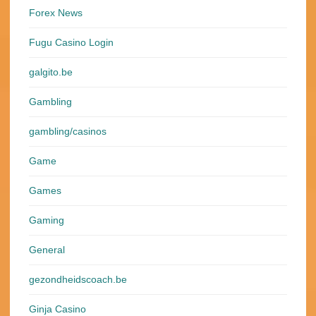
Forex News
Fugu Casino Login
galgito.be
Gambling
gambling/casinos
Game
Games
Gaming
General
gezondheidscoach.be
Ginja Casino