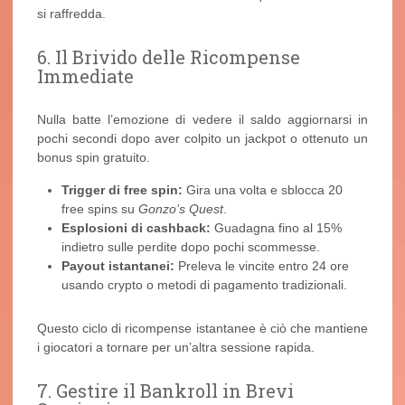
si raffredda.
6. Il Brivido delle Ricompense
Immediate
Nulla batte l’emozione di vedere il saldo aggiornarsi in
pochi secondi dopo aver colpito un jackpot o ottenuto un
bonus spin gratuito.
Trigger di free spin:
Gira una volta e sblocca 20
free spins su
Gonzo’s Quest
.
Esplosioni di cashback:
Guadagna fino al 15%
indietro sulle perdite dopo pochi scommesse.
Payout istantanei:
Preleva le vincite entro 24 ore
usando crypto o metodi di pagamento tradizionali.
Questo ciclo di ricompense istantanee è ciò che mantiene
i giocatori a tornare per un’altra sessione rapida.
7. Gestire il Bankroll in Brevi