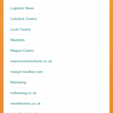
Logistics News
LolaJack Casino
Lucki Casino
Madslots
Magius Casino
manicceramicsherts.co.uk
margot-foodbar.com
Marketing
mdleasing.co.uk
meettheminx.co.uk