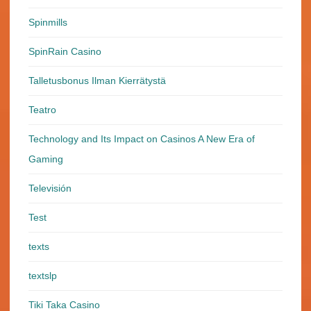
Spinmills
SpinRain Casino
Talletusbonus Ilman Kierrätystä
Teatro
Technology and Its Impact on Casinos A New Era of
Gaming
Televisión
Test
texts
textslp
Tiki Taka Casino