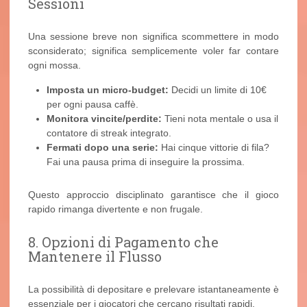
Sessioni
Una sessione breve non significa scommettere in modo
sconsiderato; significa semplicemente voler far contare
ogni mossa.
Imposta un micro‑budget:
Decidi un limite di 10€
per ogni pausa caffè.
Monitora vincite/perdite:
Tieni nota mentale o usa il
contatore di streak integrato.
Fermati dopo una serie:
Hai cinque vittorie di fila?
Fai una pausa prima di inseguire la prossima.
Questo approccio disciplinato garantisce che il gioco
rapido rimanga divertente e non frugale.
8. Opzioni di Pagamento che
Mantenere il Flusso
La possibilità di depositare e prelevare istantaneamente è
essenziale per i giocatori che cercano risultati rapidi.