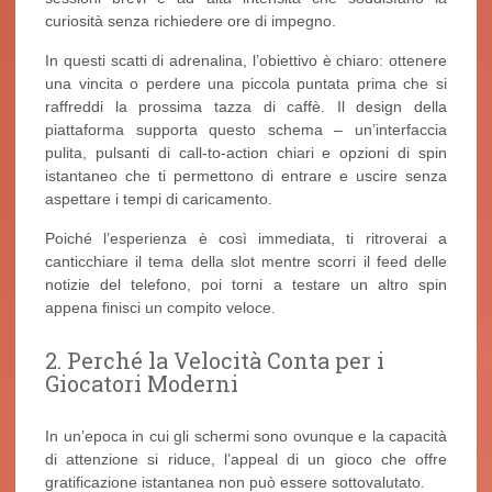
curiosità senza richiedere ore di impegno.
In questi scatti di adrenalina, l’obiettivo è chiaro: ottenere
una vincita o perdere una piccola puntata prima che si
raffreddi la prossima tazza di caffè. Il design della
piattaforma supporta questo schema – un’interfaccia
pulita, pulsanti di call‑to‑action chiari e opzioni di spin
istantaneo che ti permettono di entrare e uscire senza
aspettare i tempi di caricamento.
Poiché l’esperienza è così immediata, ti ritroverai a
canticchiare il tema della slot mentre scorri il feed delle
notizie del telefono, poi torni a testare un altro spin
appena finisci un compito veloce.
2. Perché la Velocità Conta per i
Giocatori Moderni
In un’epoca in cui gli schermi sono ovunque e la capacità
di attenzione si riduce, l’appeal di un gioco che offre
gratificazione istantanea non può essere sottovalutato.