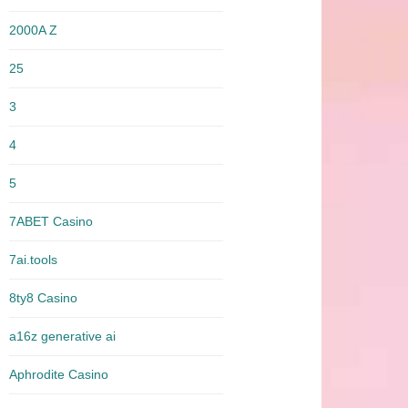
2000A Z
25
3
4
5
7ABET Casino
7ai.tools
8ty8 Casino
a16z generative ai
Aphrodite Casino