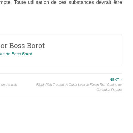
mpte. Toute utilisation de ces substances devrait être
por
Boss Borot
das de Boss Borot
NEXT ›
g on the web
FlippinRich Trusted: A Quick Look at Flippin Rich Casino for
Canadian Players