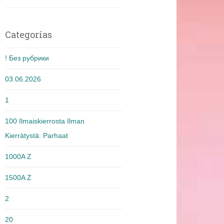
Categorías
! Без рубрики
03.06.2026
1
100 Ilmaiskierrosta Ilman
Kierrätystä: Parhaat
1000A Z
1500A Z
2
20