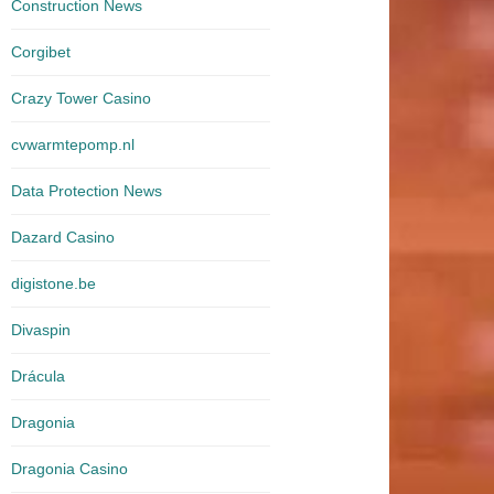
Construction News
Corgibet
Crazy Tower Сasino
cvwarmtepomp.nl
Data Protection News
Dazard Casino
digistone.be
Divaspin
Drácula
Dragonia
Dragonia Casino