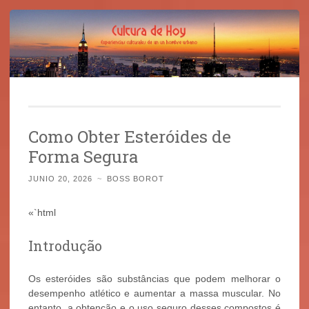
Cultura de Hoy
Saltar
Cine, libros y el mundo que nos rodea
al
Como Obter Esteróides de
contenido
Forma Segura
JUNIO 20, 2026
~
BOSS BOROT
«`html
Introdução
Os esteróides são substâncias que podem melhorar o
desempenho atlético e aumentar a massa muscular. No
entanto, a obtenção e o uso seguro desses compostos é