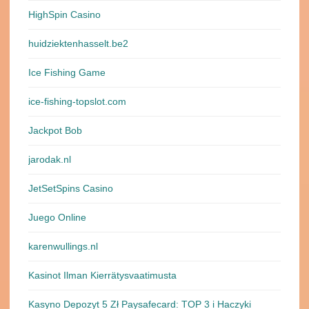
HighSpin Casino
huidziektenhasselt.be2
Ice Fishing Game
ice-fishing-topslot.com
Jackpot Bob
jarodak.nl
JetSetSpins Casino
Juego Online
karenwullings.nl
Kasinot Ilman Kierrätysvaatimusta
Kasyno Depozyt 5 Zł Paysafecard: TOP 3 i Haczyki