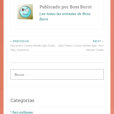
Publicado por
Boss Borot
Lee todas las entradas de Boss
Borot
Navegación
‹ PREVIOUS
NEXT ›
Royal Ace Casino Mobile App Guide:
Spin Palace Casino Mobile App: Your
de
Play Anywhere
Ultimate Guide
entradas
Categorías
! Без рубрики