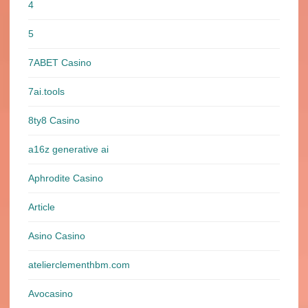
4
5
7ABET Casino
7ai.tools
8ty8 Casino
a16z generative ai
Aphrodite Casino
Article
Asino Casino
atelierclementhbm.com
Avocasino