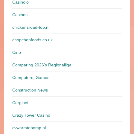
Casinolo
Casinos
chickensroad-top.nl
chopchopfoods.co.uk
Cine
Comparing 2026's Regionalliga
Computers, Games
Construction News
Corgibet
Crazy Tower Сasino
cvwarmtepomp.nl