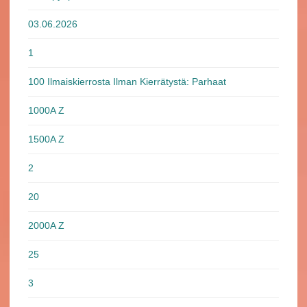
03.06.2026
1
100 Ilmaiskierrosta Ilman Kierrätystä: Parhaat
1000A Z
1500A Z
2
20
2000A Z
25
3