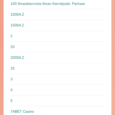
100 Ilmaiskierrosta Ilman Kierrätystä: Parhaat
1000A Z
1500A Z
2
20
2000A Z
25
3
4
5
7ABET Casino