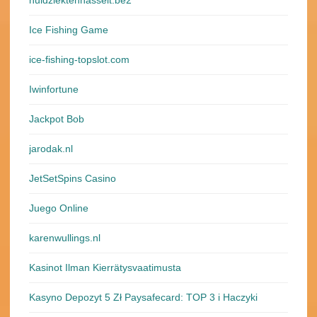
huidziektenhasselt.be2
Ice Fishing Game
ice-fishing-topslot.com
Iwinfortune
Jackpot Bob
jarodak.nl
JetSetSpins Casino
Juego Online
karenwullings.nl
Kasinot Ilman Kierrätysvaatimusta
Kasyno Depozyt 5 Zł Paysafecard: TOP 3 i Haczyki