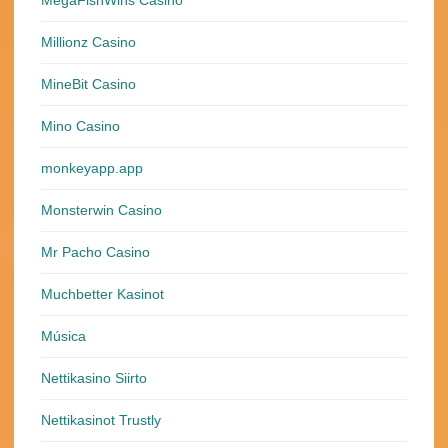
MegaFishWins Casino
Millionz Casino
MineBit Casino
Mino Casino
monkeyapp.app
Monsterwin Casino
Mr Pacho Casino
Muchbetter Kasinot
Música
Nettikasino Siirto
Nettikasinot Trustly