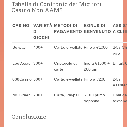
Tabella di Confronto dei Migliori
Casino Non AAMS
CASINO
VARIETÀ
METODI DI
BONUS DI
ASSIS
DI
PAGAMENTO
BENVENUTO
A CLI
GIOCHI
Betway
400+
Carte, e-wallets
Fino a €1000
24/7 Ch
vivo
LeoVegas
300+
Criptovalute,
fino a €1000 +
Email, 
carte
200 giri
888Casino
500+
Carte, e-wallets
Fino a €200
24/7
Assiste
Mr. Green
700+
Carte, Paypal
% sul primo
Chat dal
deposito
telefon
Conclusione