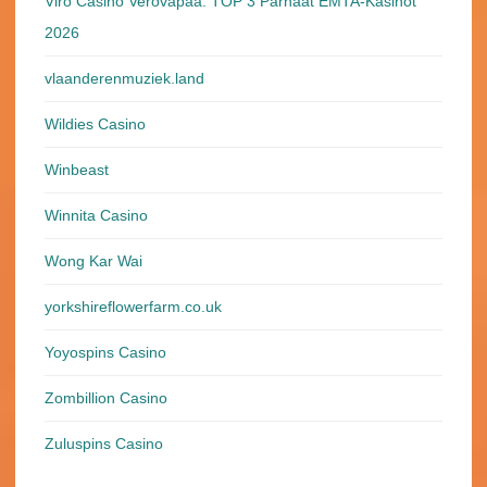
Viro Casino Verovapaa: TOP 3 Parhaat EMTA-Kasinot
2026
vlaanderenmuziek.land
Wildies Casino
Winbeast
Winnita Casino
Wong Kar Wai
yorkshireflowerfarm.co.uk
Yoyospins Casino
Zombillion Casino
Zuluspins Casino