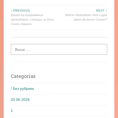
Navegación
‹ PREVIOUS
NEXT ›
Взгляд на программных
Welche Wettanbieter ohne Lugas
de
провайдеров, стоящих за Pinco
bieten die besten Quoten?
Casino Зеркало
entradas
Categorías
! Без рубрики
03.06.2026
1