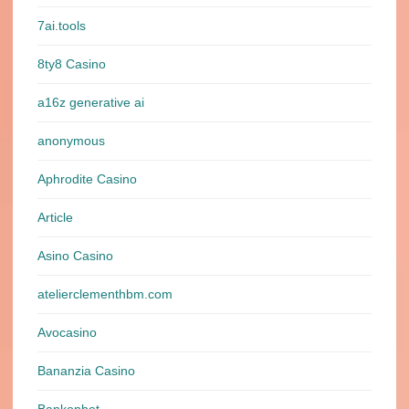
7ai.tools
8ty8 Casino
a16z generative ai
anonymous
Aphrodite Casino
Article
Asino Casino
atelierclementhbm.com
Avocasino
Bananzia Casino