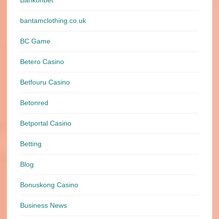
Bankonbet
bantamclothing.co.uk
BC Game
Betero Casino
Betfouru Casino
Betonred
Betportal Casino
Betting
Blog
Bonuskong Casino
Business News