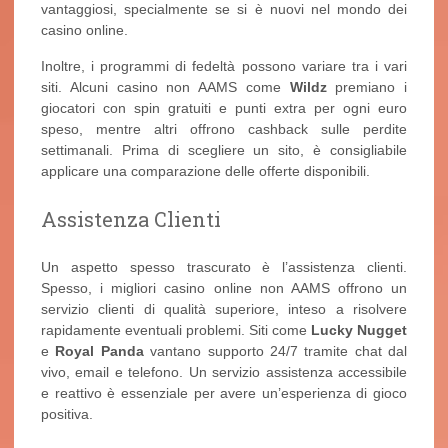
vantaggiosi, specialmente se si è nuovi nel mondo dei
casino online.
Inoltre, i programmi di fedeltà possono variare tra i vari
siti. Alcuni casino non AAMS come
Wildz
premiano i
giocatori con spin gratuiti e punti extra per ogni euro
speso, mentre altri offrono cashback sulle perdite
settimanali. Prima di scegliere un sito, è consigliabile
applicare una comparazione delle offerte disponibili.
Assistenza Clienti
Un aspetto spesso trascurato è l’assistenza clienti.
Spesso, i migliori casino online non AAMS offrono un
servizio clienti di qualità superiore, inteso a risolvere
rapidamente eventuali problemi. Siti come
Lucky Nugget
e
Royal Panda
vantano supporto 24/7 tramite chat dal
vivo, email e telefono. Un servizio assistenza accessibile
e reattivo è essenziale per avere un’esperienza di gioco
positiva.