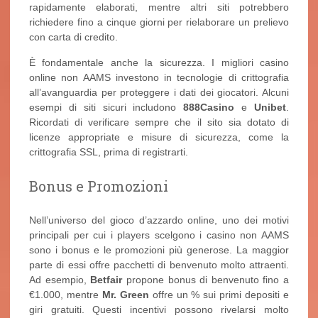
rapidamente elaborati, mentre altri siti potrebbero
richiedere fino a cinque giorni per rielaborare un prelievo
con carta di credito.
È fondamentale anche la sicurezza. I migliori casino
online non AAMS investono in tecnologie di crittografia
all’avanguardia per proteggere i dati dei giocatori. Alcuni
esempi di siti sicuri includono
888Casino
e
Unibet
.
Ricordati di verificare sempre che il sito sia dotato di
licenze appropriate e misure di sicurezza, come la
crittografia SSL, prima di registrarti.
Bonus e Promozioni
Nell’universo del gioco d’azzardo online, uno dei motivi
principali per cui i players scelgono i casino non AAMS
sono i bonus e le promozioni più generose. La maggior
parte di essi offre pacchetti di benvenuto molto attraenti.
Ad esempio,
Betfair
propone bonus di benvenuto fino a
€1.000, mentre
Mr. Green
offre un % sui primi depositi e
giri gratuiti. Questi incentivi possono rivelarsi molto