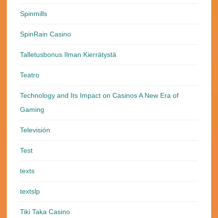
Spinmills
SpinRain Casino
Talletusbonus Ilman Kierrätystä
Teatro
Technology and Its Impact on Casinos A New Era of
Gaming
Televisión
Test
texts
textslp
Tiki Taka Casino