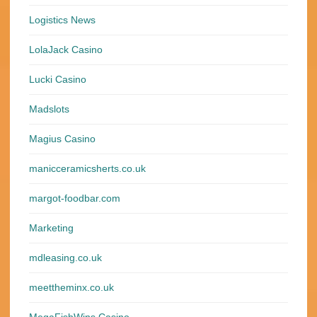
Logistics News
LolaJack Casino
Lucki Casino
Madslots
Magius Casino
manicceramicsherts.co.uk
margot-foodbar.com
Marketing
mdleasing.co.uk
meettheminx.co.uk