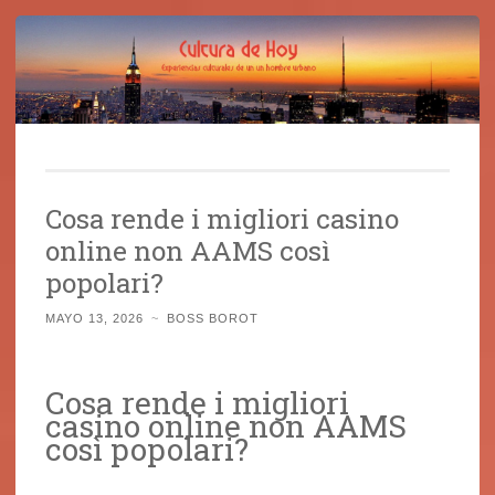
Cultura de Hoy
Saltar
Cine, libros y el mundo que nos rodea
al
Cosa rende i migliori casino
contenido
online non AAMS così
popolari?
MAYO 13, 2026
~
BOSS BOROT
Cosa rende i migliori
casino online non AAMS
così popolari?