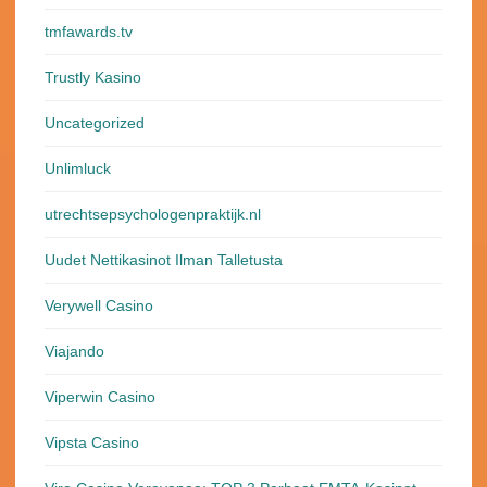
tmfawards.tv
Trustly Kasino
Uncategorized
Unlimluck
utrechtsepsychologenpraktijk.nl
Uudet Nettikasinot Ilman Talletusta
Verywell Casino
Viajando
Viperwin Casino
Vipsta Casino