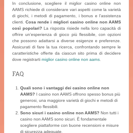
In conclusione, scegliere il miglior casino online non
AAMS richiede di considerare vari aspetti come la varietà
di giochi, i metodi di pagamento, i bonus e l’assistenza
clienti.
Cosa rende i migliori casino online non AAMS
così popolari?
La risposta risiede nella loro capacità di
offrire un’esperienza di gioco più flessibile, con opzioni
che possono adattarsi a diverse esigenze e preferenze.
Assicurati di fare la tua ricerca, confrontando sempre le
caratteristiche offerte da ciascun sito prima di decidere
dove registrarti
miglior casino online non aams
.
FAQ
Quali sono i vantaggi dei casino online non
AAMS?
I casino non AAMS offrono spesso bonus più
generosi, una maggiore varietà di giochi e metodi di
pagamento flessibili.
Sono sicuri i casino online non AAMS?
Non tutti i
casino non AAMS sono sicuri. È fondamentale
scegliere piattaforme con buone recensioni e misure
di sicurezza adeguate.