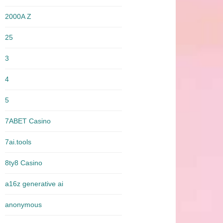
2000A Z
25
3
4
5
7ABET Casino
7ai.tools
8ty8 Casino
a16z generative ai
anonymous