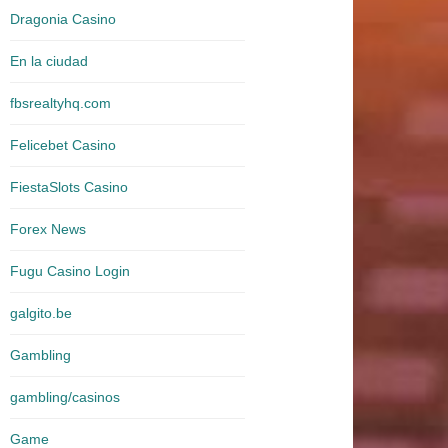
Dragonia Casino
En la ciudad
fbsrealtyhq.com
Felicebet Casino
FiestaSlots Casino
Forex News
Fugu Casino Login
galgito.be
Gambling
gambling/casinos
Game