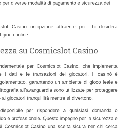
o per diverse modalità di pagamento e sicurezza dei
slot Casino un’opzione attraente per chi desidera
l gioco online.
urezza su Cosmicslot Casino
ondamentale per Cosmicslot Casino, che implementa
 i dati e le transazioni dei giocatori. Il casinò è
golamentato, garantendo un ambiente di gioco leale e
ittografia all’avanguardia sono utilizzate per proteggere
 ai giocatori tranquillità mentre si divertono.
 è disponibile per rispondere a qualsiasi domanda o
ido e professionale. Questo impegno per la sicurezza e
 di Cosmicslot Casino una scelta sicura per chi cerca