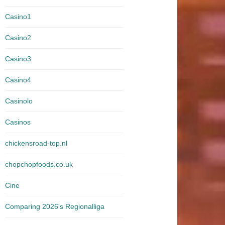
Casino1
Casino2
Casino3
Casino4
Casinolo
Casinos
chickensroad-top.nl
chopchopfoods.co.uk
Cine
Comparing 2026's Regionalliga