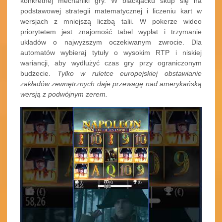
konkretnej mechaniki gry. W blackjacku skup się na
podstawowej strategii matematycznej i liczeniu kart w
wersjach z mniejszą liczbą talii. W pokerze wideo
priorytetem jest znajomość tabel wypłat i trzymanie
układów o najwyższym oczekiwanym zwrocie. Dla
automatów wybieraj tytuły o wysokim RTP i niskiej
wariancji, aby wydłużyć czas gry przy ograniczonym
budżecie.
Tylko w ruletce europejskiej obstawianie
zakładów zewnętrznych daje przewagę nad amerykańską
wersją z podwójnym zerem.