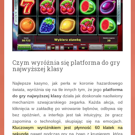
Czym wyróżnia się platforma do gry
najwyższej klasy
Najlepsze kasyno, jak perła w koronie hazardowego
świata, wyróżnia się na tle innych tym, że jego
platforma
do gry najwyższej klasy
działa jak doskonale naoliwiony
mechanizm szwajcarskiego zegarka. Każda akcja, od
kliknięcia w zakładkę po wirowanie bębnów, odbywa się
bez opóźnień, a interfejs jest tak intuicyjny, że gracz
zapomina o technologii, skupiając się na emocjach.
Kluczowym wyróżnikiem jest płynność 60 klatek na
sekundę
nawet podczas gry na żywo z krupierem, która