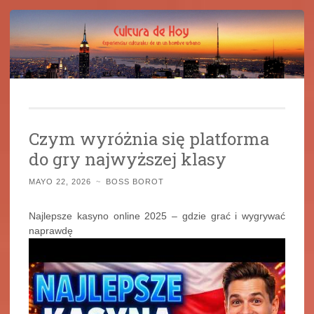
Cultura de Hoy
Saltar
Cine, libros y el mundo que nos rodea
al
Czym wyróżnia się platforma
contenido
do gry najwyższej klasy
MAYO 22, 2026
~
BOSS BOROT
Najlepsze kasyno online 2025 – gdzie grać i wygrywać
naprawdę