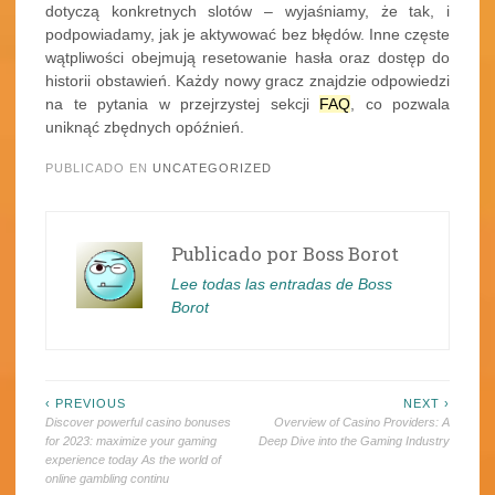
dotyczą konkretnych slotów – wyjaśniamy, że tak, i
podpowiadamy, jak je aktywować bez błędów. Inne częste
wątpliwości obejmują resetowanie hasła oraz dostęp do
historii obstawień. Każdy nowy gracz znajdzie odpowiedzi
na te pytania w przejrzystej sekcji
FAQ
, co pozwala
uniknąć zbędnych opóźnień.
PUBLICADO EN
UNCATEGORIZED
Publicado por
Boss Borot
Lee todas las entradas de Boss
Borot
Navegación
‹ PREVIOUS
NEXT ›
Discover powerful casino bonuses
Overview of Casino Providers: A
de
for 2023: maximize your gaming
Deep Dive into the Gaming Industry
experience today As the world of
entradas
online gambling continu