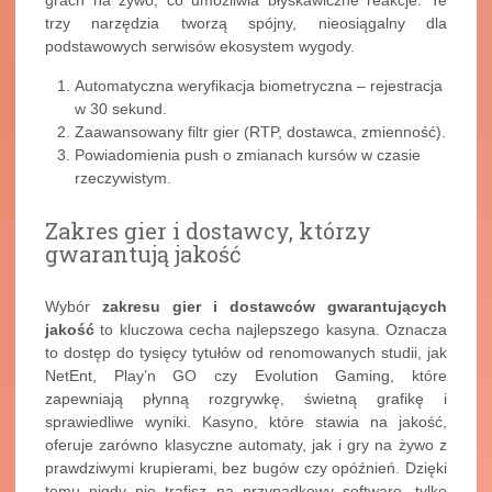
grach na żywo, co umożliwia błyskawiczne reakcje. Te
trzy narzędzia tworzą spójny, nieosiągalny dla
podstawowych serwisów ekosystem wygody.
Automatyczna weryfikacja biometryczna – rejestracja
w 30 sekund.
Zaawansowany filtr gier (RTP, dostawca, zmienność).
Powiadomienia push o zmianach kursów w czasie
rzeczywistym.
Zakres gier i dostawcy, którzy
gwarantują jakość
Wybór
zakresu gier i dostawców gwarantujących
jakość
to kluczowa cecha najlepszego kasyna. Oznacza
to dostęp do tysięcy tytułów od renomowanych studii, jak
NetEnt, Play’n GO czy Evolution Gaming, które
zapewniają płynną rozgrywkę, świetną grafikę i
sprawiedliwe wyniki. Kasyno, które stawia na jakość,
oferuje zarówno klasyczne automaty, jak i gry na żywo z
prawdziwymi krupierami, bez bugów czy opóźnień. Dzięki
temu nigdy nie trafisz na przypadkowy software, tylko