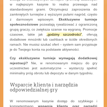
w najlepszym kasynie to realna przewaga nad
standardowymi grami. Otrzymujesz zaproszenia do
zamkniętych turniejów z wyższymi pulami nagród, często
z darmowym wpisowym.
Ekskluzywne turnieje
społecznościowe
pozwalają rywalizować z ograniczoną
grupą graczy, co zwiększa szanse na wygraną. Promocje
czasowe, takie jak
„godziny szczodrości”
, oferują
dodatkowe mnożniki lub cashback w ściśle określonych
ramach. Nie musisz szukać ofert – system sam przypisuje
je do Twojego konta na podstawie aktywności.
Czy ekskluzywne turnieje wymagają dodatkowej
rejestracji?
Nie, w renomowanym miejscu do gry
uczestnictwo jest automatyczne – wystarczy spełnić
minimalny próg obrotu lub depozytu w danym tygodniu.
Wsparcie klienta i narzędzia
odpowiedzialnej gry
W renomowanym kasynie dostęp do szybkiego i
kompetentnego
wsparcia klienta oraz narzędzi