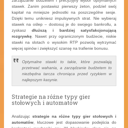
zarządzanie budżetem i precyzyjny wybór optymalnych
stawek. Zanim postawisz pierwszy żeton, podziel swój
kapitał na mniejsze jednostki na poszczególne sesje.
Dzięki temu unikniesz impulsywnych strat. Nie wybieraj
stawek na oślep – dostosuj je do swojego bankrollu, a
zyskasz
dłuższą i bardziej satysfakcjonującą
rozgrywkę
. Nawet przy ograniczonym budżecie, niskie
stawki na slotach o wysokim RTP pozwolą wytrzymać
więcej spinów i zwiększyć szansę na trafienie bonusu.
Optymalne stawki to takie, które pozwalają
przetrwać wahania, a zarządzanie budżetem to
niezbędna tarcza chroniąca przed ryzykiem w
najlepszym kasynie.
Strategie na różne typy gier
stołowych i automatów
Analizując
strategie na różne typy gier stołowych i
automatów
, kluczowe jest dopasowanie podejścia do