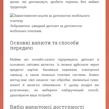
кроки, які допоможуть зробити переказ без зайвих
труднощів.
Зображення: швидкий депозит за допомогою
мобільних платежів.
Основні валюти та способи
передачі
Майже всі онлайн‑casino підтримують депозит в
основних світових валютах: їх можна здійснити через
кредитні картки, банківські перекази, електронні
гаманці, а також локальні платіжні системи. Кожен
метод має свої нюанси: час обробки, мінімальні суми,
комісії й валютні обмеження. У цьому розділі ми
розглянемо, як вибирати найзручніший спосіб,
ураховуючи ваші потреби.
Вибір валюто­ної доступності