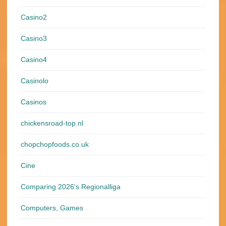
Casino2
Casino3
Casino4
Casinolo
Casinos
chickensroad-top.nl
chopchopfoods.co.uk
Cine
Comparing 2026's Regionalliga
Computers, Games