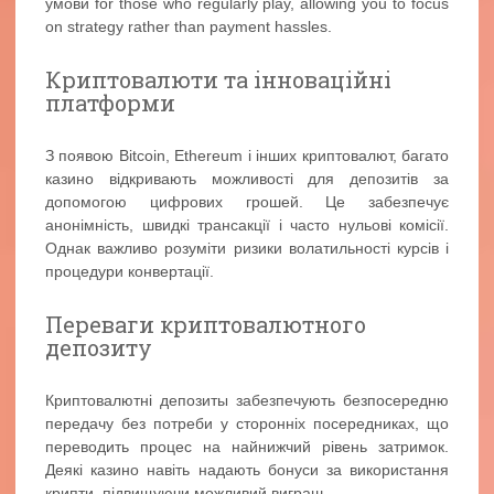
умови for those who regularly play, allowing you to focus
on strategy rather than payment hassles.
Криптовалюти та інноваційні
платформи
З появою Bitcoin, Ethereum і інших криптовалют, багато
казино відкривають можливості для депозитів за
допомогою цифрових грошей. Це забезпечує
анонімність, швидкі трансакції і часто нульові комісії.
Однак важливо розуміти ризики волатильності курсів і
процедури конвертації.
Переваги криптовалютного
депозиту
Криптовалютні депозиты забезпечують безпосередню
передачу без потреби у сторонніх посередниках, що
переводить процес на найнижчий рівень затримок.
Деякі казино навіть надають бонуси за використання
крипти, підвищуючи можливий виграш.