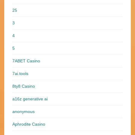
25
3
4
5
7ABET Casino
7ai.tools
8ty8 Casino
a16z generative ai
anonymous
Aphrodite Casino