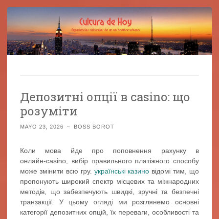
Cultura de Hoy
Saltar
Cine, libros y el mundo que nos rodea
al
Депозитні опції в casino: що
contenido
розуміти
MAYO 23, 2026
~
BOSS BOROT
Коли мова йде про поповнення рахунку в
онлайн‑casino, вибір правильного платіжного способу
може змінити всю гру.
українські казино
відомі тим, що
пропонують широкий спектр місцевих та міжнародних
методів, що забезпечують швидкі, зручні та безпечні
транзакції. У цьому огляді ми розглянемо основні
категорії депозитних опцій, їх переваги, особливості та