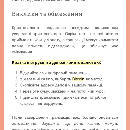
Виклики та обмеження
Криптовалюта піддається швидким коливанням
усередині криптосектора. Окрім того, не всі казино
приймають кожну монету, а транзакції можуть вимагати
певну кількість підтверджень, що збільшує час
очікування.
Кратка інструкція з депозі криптовалютою:
Відкрийте свій цифровий гаманець.
У магазині casino, виберіть
Bitcoin
як метод.
Скопіюйте адресу депозі у вашому гаманці.
Перевірте суму, зважаючи на поточний курс.
Підпишіть транзакцію і дочекайтеся потрібної
кількості підтверджень.
Після завершення транзакції, ваш баланс оновиться
автоматично. Зауважте, що деякі казино можуть
вимагати верифікацію користувача, що займає окремо