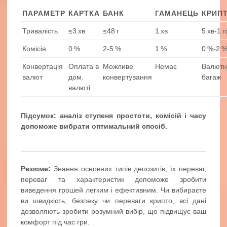
ПАРАМЕТР
КАРТКА
БАНК
ГАМАНЕЦЬ
КРИП
Тривалість
≤3 хв
≤48 г
1 хв
5 хв-1 г
Комісія
0 %
2‑5 %
1 %
0 %-2 
Конвертація
Оплата в
Можливе
Немає
Валютн
валют
дом.
конвертування
багаж
валюті
Підсумок: аналіз ступеня простоти, комісій і часу
допоможе вибрати оптимальний спосіб.
Резюме:
Знання основних типів депозитів, їх переваг,
переваг та характеристик допоможе зробити
виведення грошей легким і ефективним. Чи вибираєте
ви швидкість, безпеку чи переваги крипто, всі дані
дозволяють зробити розумний вибір, що підвищує ваш
комфорт під час гри.