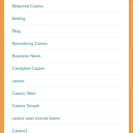
Betportal Casino
Betting
Blog
Bonuskong Casino
Business News
Candybet Casino
casino
Casino Sites
Casino Smash
casino utan svensk licens
Casino1