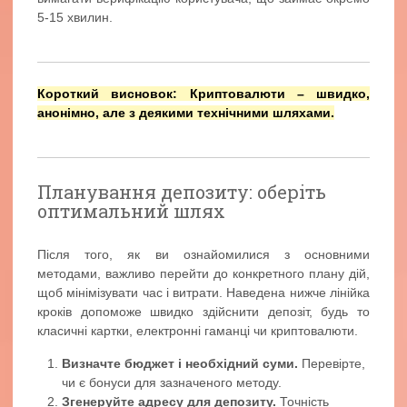
5-15 хвилин.
Короткий висновок: Криптовалюти – швидко,
анонімно, але з деякими технічними шляхами.
Планування депозиту: оберіть
оптимальний шлях
Після того, як ви ознайомилися з основними
методами, важливо перейти до конкретного плану дій,
щоб мінімізувати час і витрати. Наведена нижче лінійка
кроків допоможе швидко здійснити депозіт, будь то
класичні картки, електронні гаманці чи криптовалюти.
Визначте бюджет і необхідний суми.
Перевірте,
чи є бонуси для зазначеного методу.
Згенеруйте адресу для депозиту.
Точність