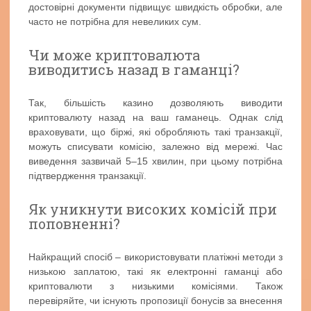
достовірні документи підвищує швидкість обробки, але
часто не потрібна для невеликих сум.
Чи може криптовалюта
виводитись назад в гаманці?
Так, більшість казино дозволяють виводити
криптовалюту назад на ваш гаманець. Однак слід
враховувати, що біржі, які обробляють такі транзакції,
можуть списувати комісію, залежно від мережі. Час
виведення зазвичай 5–15 хвилин, при цьому потрібна
підтвердження транзакції.
Як уникнути високих комісій при
поповненні?
Найкращий спосіб – використовувати платіжні методи з
низькою заплатою, такі як електронні гаманці або
криптовалюти з низькими комісіями. Також
перевіряйте, чи існують пропозиції бонусів за внесення