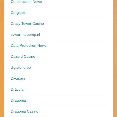
Construction News
Corgibet
Crazy Tower Сasino
cvwarmtepomp.nl
Data Protection News
Dazard Casino
digistone.be
Divaspin
Drácula
Dragonia
Dragonia Casino