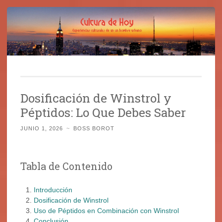
Cultura de Hoy
Saltar
Cine, libros y el mundo que nos rodea
al
Dosificación de Winstrol y
contenido
Péptidos: Lo Que Debes Saber
JUNIO 1, 2026
~
BOSS BOROT
Tabla de Contenido
Introducción
Dosificación de Winstrol
Uso de Péptidos en Combinación con Winstrol
Conclusión