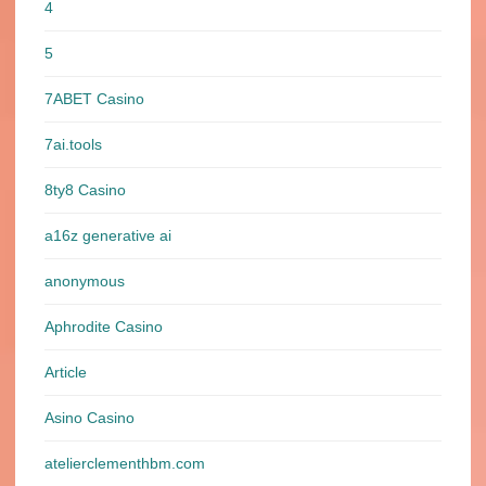
4
5
7ABET Casino
7ai.tools
8ty8 Casino
a16z generative ai
anonymous
Aphrodite Casino
Article
Asino Casino
atelierclementhbm.com