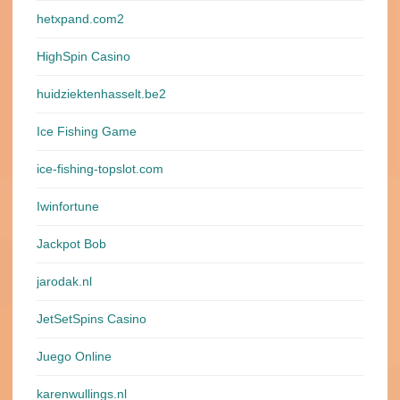
hetxpand.com2
HighSpin Casino
huidziektenhasselt.be2
Ice Fishing Game
ice-fishing-topslot.com
Iwinfortune
Jackpot Bob
jarodak.nl
JetSetSpins Casino
Juego Online
karenwullings.nl