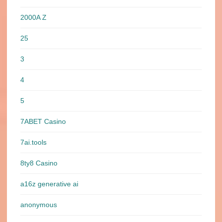
2000A Z
25
3
4
5
7ABET Casino
7ai.tools
8ty8 Casino
a16z generative ai
anonymous