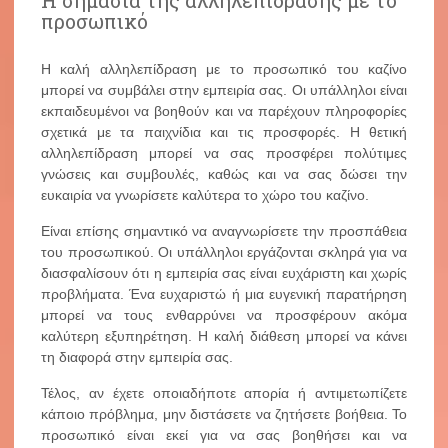
Η σημασία της αλληλεπίδρασης με το
προσωπικό
Η καλή αλληλεπίδραση με το προσωπικό του καζίνο
μπορεί να συμβάλει στην εμπειρία σας. Οι υπάλληλοι είναι
εκπαιδευμένοι να βοηθούν και να παρέχουν πληροφορίες
σχετικά με τα παιχνίδια και τις προσφορές. Η θετική
αλληλεπίδραση μπορεί να σας προσφέρει πολύτιμες
γνώσεις και συμβουλές, καθώς και να σας δώσει την
ευκαιρία να γνωρίσετε καλύτερα το χώρο του καζίνο.
Είναι επίσης σημαντικό να αναγνωρίσετε την προσπάθεια
του προσωπικού. Οι υπάλληλοι εργάζονται σκληρά για να
διασφαλίσουν ότι η εμπειρία σας είναι ευχάριστη και χωρίς
προβλήματα. Ένα ευχαριστώ ή μια ευγενική παρατήρηση
μπορεί να τους ενθαρρύνει να προσφέρουν ακόμα
καλύτερη εξυπηρέτηση. Η καλή διάθεση μπορεί να κάνει
τη διαφορά στην εμπειρία σας.
Τέλος, αν έχετε οποιαδήποτε απορία ή αντιμετωπίζετε
κάποιο πρόβλημα, μην διστάσετε να ζητήσετε βοήθεια. Το
προσωπικό είναι εκεί για να σας βοηθήσει και να