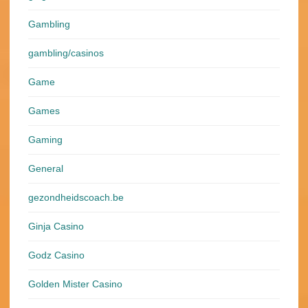
Gambling
gambling/casinos
Game
Games
Gaming
General
gezondheidscoach.be
Ginja Casino
Godz Casino
Golden Mister Casino