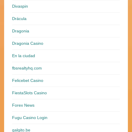
Divaspin
Drácula
Dragonia
Dragonia Casino
En la ciudad
fbsrealtyhq.com
Felicebet Casino
FiestaSlots Casino
Forex News
Fugu Casino Login
galgito.be