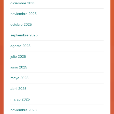
diciembre 2025
noviembre 2025
octubre 2025
septiembre 2025
agosto 2025
julio 2025
junio 2025
mayo 2025
abril 2025
marzo 2025
noviembre 2023