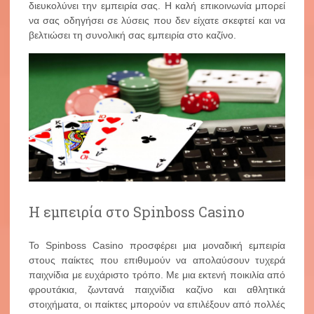
διευκολύνει την εμπειρία σας. Η καλή επικοινωνία μπορεί
να σας οδηγήσει σε λύσεις που δεν είχατε σκεφτεί και να
βελτιώσει τη συνολική σας εμπειρία στο καζίνο.
Η εμπειρία στο Spinboss Casino
Το Spinboss Casino προσφέρει μια μοναδική εμπειρία
στους παίκτες που επιθυμούν να απολαύσουν τυχερά
παιχνίδια με ευχάριστο τρόπο. Με μια εκτενή ποικιλία από
φρουτάκια, ζωντανά παιχνίδια καζίνο και αθλητικά
στοιχήματα, οι παίκτες μπορούν να επιλέξουν από πολλές