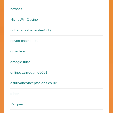
newsss
Night Win Casino
nobananasberlin.de-4 (1)
novos-casinos-pt
omegle.is
omegle.tube
onlinecasinogame8081
osullivanconceptsalons.co.uk
other
Parques