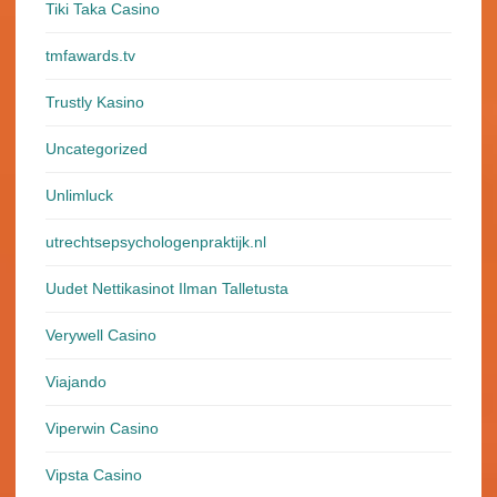
Tiki Taka Casino
tmfawards.tv
Trustly Kasino
Uncategorized
Unlimluck
utrechtsepsychologenpraktijk.nl
Uudet Nettikasinot Ilman Talletusta
Verywell Casino
Viajando
Viperwin Casino
Vipsta Casino