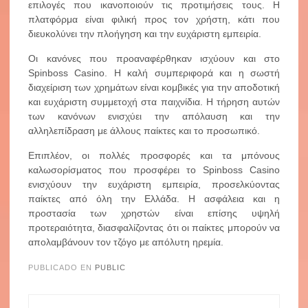
επιλογές που ικανοποιούν τις προτιμήσεις τους. Η
πλατφόρμα είναι φιλική προς τον χρήστη, κάτι που
διευκολύνει την πλοήγηση και την ευχάριστη εμπειρία.
Οι κανόνες που προαναφέρθηκαν ισχύουν και στο
Spinboss Casino. Η καλή συμπεριφορά και η σωστή
διαχείριση των χρημάτων είναι κομβικές για την αποδοτική
και ευχάριστη συμμετοχή στα παιχνίδια. Η τήρηση αυτών
των κανόνων ενισχύει την απόλαυση και την
αλληλεπίδραση με άλλους παίκτες και το προσωπικό.
Επιπλέον, οι πολλές προσφορές και τα μπόνους
καλωσορίσματος που προσφέρει το Spinboss Casino
ενισχύουν την ευχάριστη εμπειρία, προσελκύοντας
παίκτες από όλη την Ελλάδα. Η ασφάλεια και η
προστασία των χρηστών είναι επίσης υψηλή
προτεραιότητα, διασφαλίζοντας ότι οι παίκτες μπορούν να
απολαμβάνουν τον τζόγο με απόλυτη ηρεμία.
PUBLICADO EN
PUBLIC