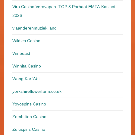
Viro Casino Verovapaa: TOP 3 Parhaat EMTA-Kasinot
2026
vlaanderenmuziek.land
Wildies Casino
Winbeast
Winnita Casino
Wong Kar Wai
yorkshireflowerfarm.co.uk
Yoyospins Casino
Zombillion Casino
Zuluspins Casino