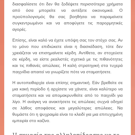
διασφαλίσετε ότι δεν θα ξοδέψετε περισσότερα χρήματα
από όσα μπορείτε να αντέξετε οικονομικά. Ο
προϋπολογισμός θα σας βοηθήσει να παραμείνετε
συγκεντρωμένοι και να αποφύγετε τις παρορμητικές
αγορές.
Επίσης, είναι καλό να έχετε υπόψη σας τον στόχο σας. Αν
το μόνο που επιδιώκετε είναι η διασκέδαση, τότε δεν
χρειάζεται να επισημαίνετε κέρδη. Αντίθετα, αν στοχεύετε
σε κέρδη, να είστε ρεαλιστές σχετικά με τις πιθανότητες
και τις πιθανές απώλειες. Η καλή στρατηγική στα τυχερά
παιχνίδια απαιτεί να γνωρίζετε πότε να σταματήσετε.
Η αυτοπειθαρχία είναι επίσης σημαντική. Εάν βρεθείτε σε
μια κακή περίοδο ή αρχίσετε να χάνετε, είναι καλύτερο να
σταματήσετε και να απομακρυνθείτε από το παιχνίδι για
λίγο. Η ανάγκη να ανακτήσετε τις απώλειες συχνά οδηγεί
σε λάθος αποφάσεις και μεγαλύτερες απώλειες. Να
θυμάστε ότι η ψυχραιμία είναι το κλειδί για μια επιτυχημένη
εμπειρία στο καζίνο.