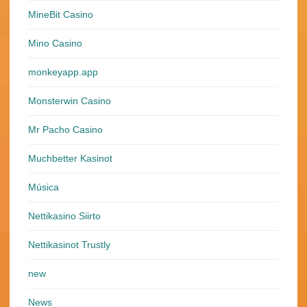
MineBit Casino
Mino Casino
monkeyapp.app
Monsterwin Casino
Mr Pacho Casino
Muchbetter Kasinot
Música
Nettikasino Siirto
Nettikasinot Trustly
new
News