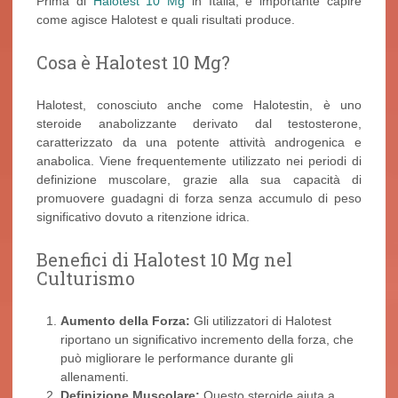
Prima di
Halotest 10 Mg
in Italia, è importante capire
come agisce Halotest e quali risultati produce.
Cosa è Halotest 10 Mg?
Halotest, conosciuto anche come Halotestin, è uno
steroide anabolizzante derivato dal testosterone,
caratterizzato da una potente attività androgenica e
anabolica. Viene frequentemente utilizzato nei periodi di
definizione muscolare, grazie alla sua capacità di
promuovere guadagni di forza senza accumulo di peso
significativo dovuto a ritenzione idrica.
Benefici di Halotest 10 Mg nel
Culturismo
Aumento della Forza:
Gli utilizzatori di Halotest
riportano un significativo incremento della forza, che
può migliorare le performance durante gli
allenamenti.
Definizione Muscolare:
Questo steroide aiuta a