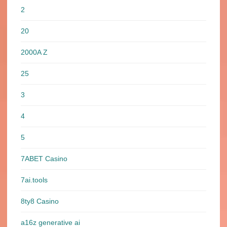
2
20
2000A Z
25
3
4
5
7ABET Casino
7ai.tools
8ty8 Casino
a16z generative ai