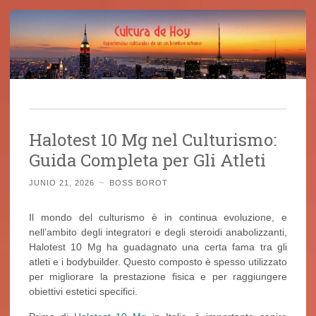
Cultura de Hoy
Saltar
Cine, libros y el mundo que nos rodea
al
Halotest 10 Mg nel Culturismo:
contenido
Guida Completa per Gli Atleti
JUNIO 21, 2026
~
BOSS BOROT
Il mondo del culturismo è in continua evoluzione, e
nell’ambito degli integratori e degli steroidi anabolizzanti,
Halotest 10 Mg ha guadagnato una certa fama tra gli
atleti e i bodybuilder. Questo composto è spesso utilizzato
per migliorare la prestazione fisica e per raggiungere
obiettivi estetici specifici.