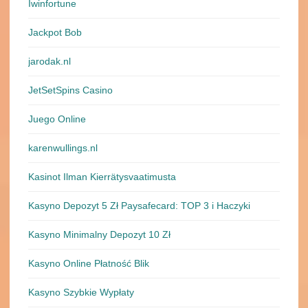
Iwinfortune
Jackpot Bob
jarodak.nl
JetSetSpins Casino
Juego Online
karenwullings.nl
Kasinot Ilman Kierrätysvaatimusta
Kasyno Depozyt 5 Zł Paysafecard: TOP 3 i Haczyki
Kasyno Minimalny Depozyt 10 Zł
Kasyno Online Płatność Blik
Kasyno Szybkie Wypłaty