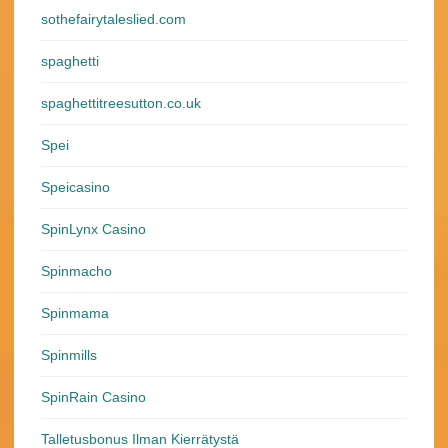
sothefairytaleslied.com
spaghetti
spaghettitreesutton.co.uk
Spei
Speicasino
SpinLynx Casino
Spinmacho
Spinmama
Spinmills
SpinRain Casino
Talletusbonus Ilman Kierrätystä