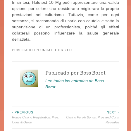
In sintesi, Halotest 10 Mg può rappresentare una valida
opzione per coloro che desiderano migliorare le proprie
prestazioni nel culturismo. Tuttavia, come per ogni
sostanza, si raccomanda di usarlo con cautela e sotto la
supervisione di un professionista, poiché gli effetti
collaterali possono influenzare la salute generale
dell’atleta.
PUBLICADO EN
UNCATEGORIZED
Publicado por
Boss Borot
Lee todas las entradas de Boss
Borot
Navegación
‹ PREVIOUS
NEXT ›
Rouge Casino Registration: Pros,
Casino Purple Bonus: Pros and Cons
de
Cons & Guide
Revealed