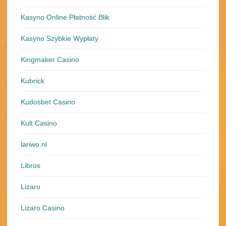
Kasyno Online Płatność Blik
Kasyno Szybkie Wypłaty
Kingmaker Casino
Kubrick
Kudosbet Casino
Kult Casino
lariwo.nl
Libros
Lizaro
Lizaro Casino