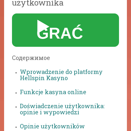
użytkownika
▶️
GRAĆ
Содержимое
Wprowadzenie do platformy
Hellspin Kasyno
Funkcje kasyna online
Doświadczenie użytkownika:
opinie i wypowiedzi
Opinie użytkowników