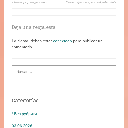
de
πλατφόρμες στοιχημάτων
Casino Spannung pur auf jeder Seite
entradas
Deja una respuesta
Lo siento, debes estar
conectado
para publicar un
comentario.
Categorías
! Без рубрики
03.06.2026