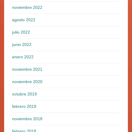
noviembre 2022
agosto 2022
julio 2022
junio 2022
enero 2022
noviembre 2021
noviembre 2020
octubre 2019
febrero 2019
noviembre 2018
febrero 2018