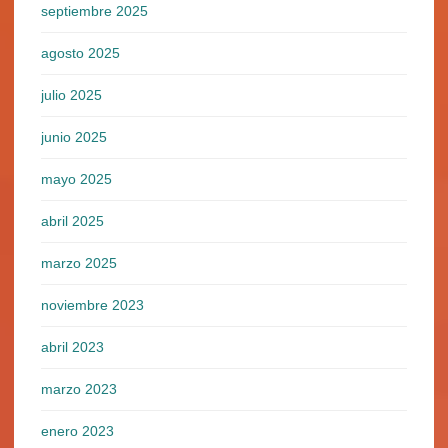
septiembre 2025
agosto 2025
julio 2025
junio 2025
mayo 2025
abril 2025
marzo 2025
noviembre 2023
abril 2023
marzo 2023
enero 2023