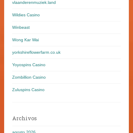
vlaanderenmuziek.land
Wildies Casino
Winbeast
Wong Kar Wai
yorkshireflowerfarm.co.uk
Yoyospins Casino
Zombillion Casino
Zuluspins Casino
Archivos
agosto 2026