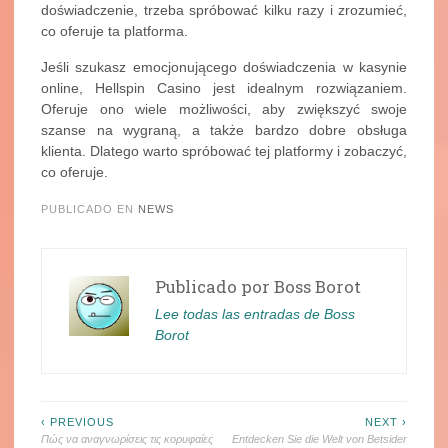
doświadczenie, trzeba spróbować kilku razy i zrozumieć,
co oferuje ta platforma.
Jeśli szukasz emocjonującego doświadczenia w kasynie
online, Hellspin Casino jest idealnym rozwiązaniem.
Oferuje ono wiele możliwości, aby zwiększyć swoje
szanse na wygraną, a także bardzo dobre obsługa
klienta. Dlatego warto spróbować tej platformy i zobaczyć,
co oferuje.
PUBLICADO EN
NEWS
Publicado por
Boss Borot
Lee todas las entradas de Boss
Borot
Navegación
‹ PREVIOUS
NEXT ›
Πώς να αναγνωρίσεις τις κορυφαίες
Entdecken Sie die Welt von Betsider