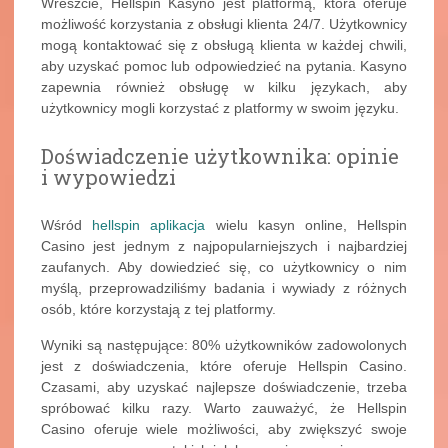
Wreszcie, Hellspin Kasyno jest platformą, która oferuje
możliwość korzystania z obsługi klienta 24/7. Użytkownicy
mogą kontaktować się z obsługą klienta w każdej chwili,
aby uzyskać pomoc lub odpowiedzieć na pytania. Kasyno
zapewnia również obsługę w kilku językach, aby
użytkownicy mogli korzystać z platformy w swoim języku.
Doświadczenie użytkownika: opinie
i wypowiedzi
Wśród
hellspin aplikacja
wielu kasyn online, Hellspin
Casino jest jednym z najpopularniejszych i najbardziej
zaufanych. Aby dowiedzieć się, co użytkownicy o nim
myślą, przeprowadziliśmy badania i wywiady z różnych
osób, które korzystają z tej platformy.
Wyniki są następujące: 80% użytkowników zadowolonych
jest z doświadczenia, które oferuje Hellspin Casino.
Czasami, aby uzyskać najlepsze doświadczenie, trzeba
spróbować kilku razy. Warto zauważyć, że Hellspin
Casino oferuje wiele możliwości, aby zwiększyć swoje