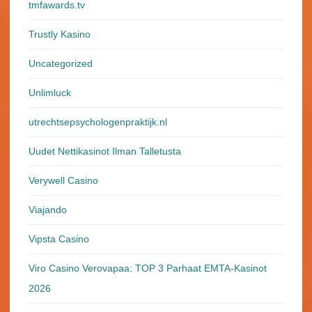
tmfawards.tv
Trustly Kasino
Uncategorized
Unlimluck
utrechtsepsychologenpraktijk.nl
Uudet Nettikasinot Ilman Talletusta
Verywell Casino
Viajando
Vipsta Casino
Viro Casino Verovapaa: TOP 3 Parhaat EMTA-Kasinot
2026