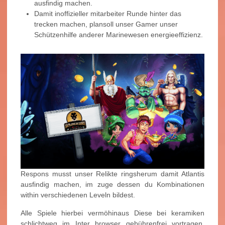
ausfindig machen.
Damit inoffizieller mitarbeiter Runde hinter das
trecken machen, plansoll unser Gamer unser
Schützenhilfe anderer Marinewesen energieeffizienz.
Respons musst unser Relikte ringsherum damit Atlantis
ausfindig machen, im zuge dessen du Kombinationen
within verschiedenen Leveln bildest.
Alle Spiele hierbei vermöhinaus Diese bei keramiken
schlichtweg im Inter browser gebührenfrei vortragen.