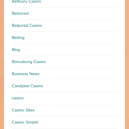
Betfouru Casino
Betonred
Betportal Casino
Betting
Blog
Bonuskong Casino
Business News
Candybet Casino
casino
Casino Sites
Casino Smash