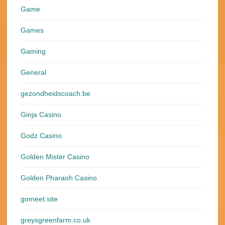
Game
Games
Gaming
General
gezondheidscoach.be
Ginja Casino
Godz Casino
Golden Mister Casino
Golden Pharaoh Casino
gomeet.site
greysgreenfarm.co.uk