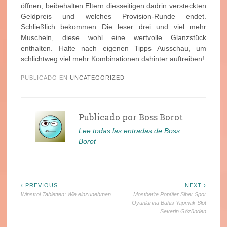
öffnen, beibehalten Eltern diesseitigen dadrin versteckten
Geldpreis und welches Provision-Runde endet.
Schließlich bekommen Die leser drei und viel mehr
Muscheln, diese wohl eine wertvolle Glanzstück
enthalten. Halte nach eigenen Tipps Ausschau, um
schlichtweg viel mehr Kombinationen dahinter auftreiben!
PUBLICADO EN
UNCATEGORIZED
Publicado por
Boss Borot
Lee todas las entradas de Boss
Borot
Navegación
‹ PREVIOUS
NEXT ›
Winstrol Tabletten: Wie einzunehmen
Mostbet’te Popüler Siber Spor
de
Oyunlarına Bahis Yapmak Slot
Severin Gözünden
entradas