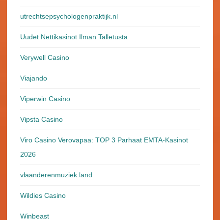
utrechtsepsychologenpraktijk.nl
Uudet Nettikasinot Ilman Talletusta
Verywell Casino
Viajando
Viperwin Casino
Vipsta Casino
Viro Casino Verovapaa: TOP 3 Parhaat EMTA-Kasinot
2026
vlaanderenmuziek.land
Wildies Casino
Winbeast