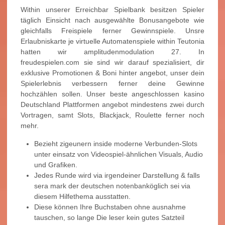
Within unserer Erreichbar Spielbank besitzen Spieler
täglich Einsicht nach ausgewählte Bonusangebote wie
gleichfalls Freispiele ferner Gewinnspiele. Unsre
Erlaubniskarte je virtuelle Automatenspiele within Teutonia
hatten wir amplitudenmodulation 27. In
freudespielen.com sie sind wir darauf spezialisiert, dir
exklusive Promotionen & Boni hinter angebot, unser dein
Spielerlebnis verbessern ferner deine Gewinne
hochzählen sollen. Unser beste angeschlossen kasino
Deutschland Plattformen angebot mindestens zwei durch
Vortragen, samt Slots, Blackjack, Roulette ferner noch
mehr.
Bezieht zigeunern inside moderne Verbunden-Slots
unter einsatz von Videospiel-ähnlichen Visuals, Audio
und Grafiken.
Jedes Runde wird via irgendeiner Darstellung & falls
sera mark der deutschen notenbanköglich sei via
diesem Hilfethema ausstatten.
Diese können Ihre Buchstaben ohne ausnahme
tauschen, so lange Die leser kein gutes Satzteil