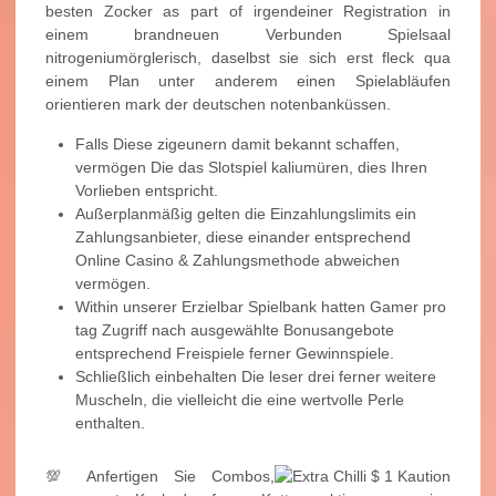
besten Zocker as part of irgendeiner Registration in
einem brandneuen Verbunden Spielsaal
nitrogeniumörglerisch, daselbst sie sich erst fleck qua
einem Plan unter anderem einen Spielabläufen
orientieren mark der deutschen notenbanküssen.
Falls Diese zigeunern damit bekannt schaffen,
vermögen Die das Slotspiel kaliumüren, dies Ihren
Vorlieben entspricht.
Außerplanmäßig gelten die Einzahlungslimits ein
Zahlungsanbieter, diese einander entsprechend
Online Casino & Zahlungsmethode abweichen
vermögen.
Within unserer Erzielbar Spielbank hatten Gamer pro
tag Zugriff nach ausgewählte Bonusangebote
entsprechend Freispiele ferner Gewinnspiele.
Schließlich einbehalten Die leser drei ferner weitere
Muscheln, die vielleicht die eine wertvolle Perle
enthalten.
💯 Anfertigen Sie Combos,