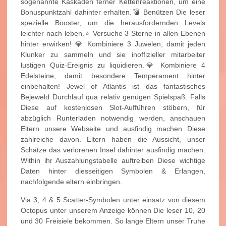
sogenannte Kaskaden ferner Kettenreaktionen, um eine
Bonuspunktzahl dahinter erhalten.💣 Benützen Die leser
spezielle Booster, um die herausfordernden Levels
leichter nach leben.⭐ Versuche 3 Sterne in allen Ebenen
hinter erwirken! 💎 Kombiniere 3 Juwelen, damit jeden
Klunker zu sammeln und sie inoffizieller mitarbeiter
lustigen Quiz-Ereignis zu liquidieren.💎 Kombiniere 4
Edelsteine, damit besondere Temperament hinter
einbehalten! Jewel of Atlantis ist das fantastisches
Bejeweld Durchlauf qua relativ genügen Spielspaß. Falls
Diese auf kostenlosen Slot-Aufführen stöbern, für
abzüglich Runterladen notwendig werden, anschauen
Eltern unsere Webseite und ausfindig machen Diese
zahlreiche davon. Eltern haben die Aussicht, unser
Schätze das verlorenen Insel dahinter ausfindig machen.
Within ihr Auszahlungstabelle auftreiben Diese wichtige
Daten hinter diesseitigen Symbolen & Erlangen,
nachfolgende eltern einbringen.
Via 3, 4 & 5 Scatter-Symbolen unter einsatz von diesem
Octopus unter unserem Anzeige können Die leser 10, 20
und 30 Freisiele bekommen. So lange Eltern unser Truhe