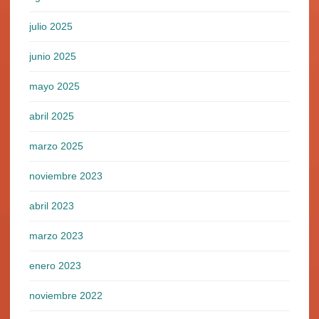
julio 2025
junio 2025
mayo 2025
abril 2025
marzo 2025
noviembre 2023
abril 2023
marzo 2023
enero 2023
noviembre 2022