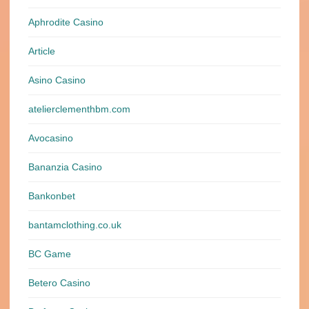
Aphrodite Casino
Article
Asino Casino
atelierclementhbm.com
Avocasino
Bananzia Casino
Bankonbet
bantamclothing.co.uk
BC Game
Betero Casino