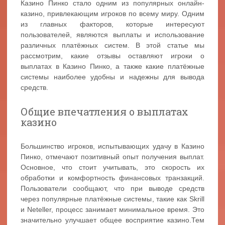
Казино Пинко стало одним из популярных онлайн-
казино, привлекающим игроков по всему миру. Одним
из главных факторов, которые интересуют
пользователей, являются выплаты и использование
различных платёжных систем. В этой статье мы
рассмотрим, какие отзывы оставляют игроки о
выплатах в Казино Пинко, а также какие платёжные
системы наиболее удобны и надежны для вывода
средств.
Общие впечатления о выплатах
казино
Большинство игроков, испытывающих удачу в Казино
Пинко, отмечают позитивный опыт получения выплат.
Основное, что стоит учитывать, это скорость их
обработки и комфортность финансовых транзакций.
Пользователи сообщают, что при выводе средств
через популярные платёжные системы, такие как Skrill
и Neteller, процесс занимает минимальное время. Это
значительно улучшает общее восприятие казино.Тем