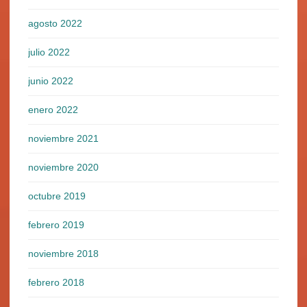
agosto 2022
julio 2022
junio 2022
enero 2022
noviembre 2021
noviembre 2020
octubre 2019
febrero 2019
noviembre 2018
febrero 2018