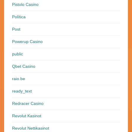
Pistolo Casino
Política
Post
Powerup Casino
public
Qbet Casino
raio.be
ready_text
Redracer Casino
Revolut Kasinot
Revolut Nettikasinot