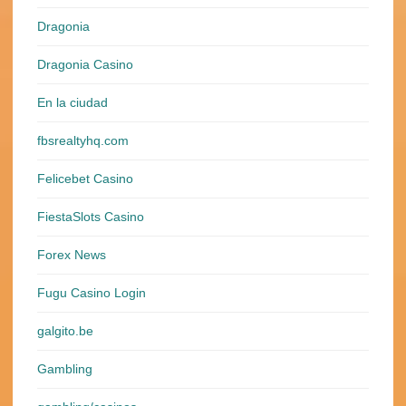
Dragonia
Dragonia Casino
En la ciudad
fbsrealtyhq.com
Felicebet Casino
FiestaSlots Casino
Forex News
Fugu Casino Login
galgito.be
Gambling