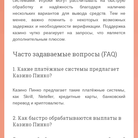
системами. Игроки могут рассчитывать на быструю
обработку и надёжность благодаря наличию
нескольких вариантов для вывода средств. Тем не
менее, важно помнить о некоторых возможных
задержках и необходимости верификации. Поддержка
казино чутко реагирует на запросы, что является
дополнительным плюсом.
Часто задаваемые вопросы (FAQ)
1. Какие платёжные системы предлагает
Казино Пинко?
Казино Пинко предлагает такие платёжные системы,
как Skrill, Neteller, кредитные карты, банковский
перевод и криптовалюты.
2. Как быстро обрабатываются выплаты в
Казино Пинко?