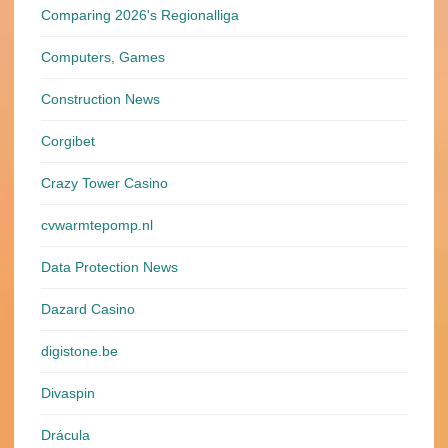
Comparing 2026's Regionalliga
Computers, Games
Construction News
Corgibet
Crazy Tower Сasino
cvwarmtepomp.nl
Data Protection News
Dazard Casino
digistone.be
Divaspin
Drácula