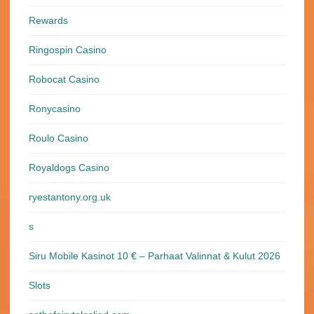
Rewards
Ringospin Casino
Robocat Casino
Ronycasino
Roulo Casino
Royaldogs Casino
ryestantony.org.uk
s
Siru Mobile Kasinot 10 € – Parhaat Valinnat & Kulut 2026
Slots