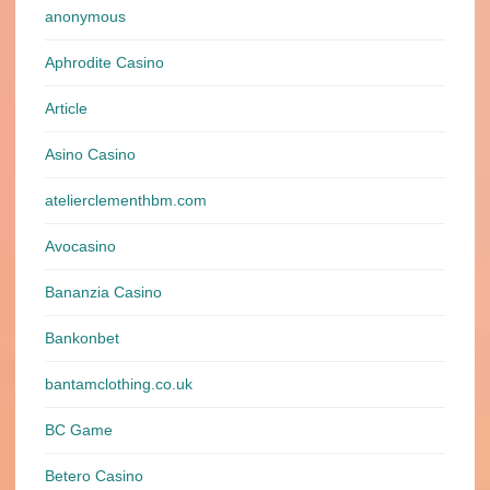
anonymous
Aphrodite Casino
Article
Asino Casino
atelierclementhbm.com
Avocasino
Bananzia Casino
Bankonbet
bantamclothing.co.uk
BC Game
Betero Casino