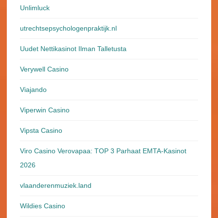
Unlimluck
utrechtsepsychologenpraktijk.nl
Uudet Nettikasinot Ilman Talletusta
Verywell Casino
Viajando
Viperwin Casino
Vipsta Casino
Viro Casino Verovapaa: TOP 3 Parhaat EMTA-Kasinot
2026
vlaanderenmuziek.land
Wildies Casino