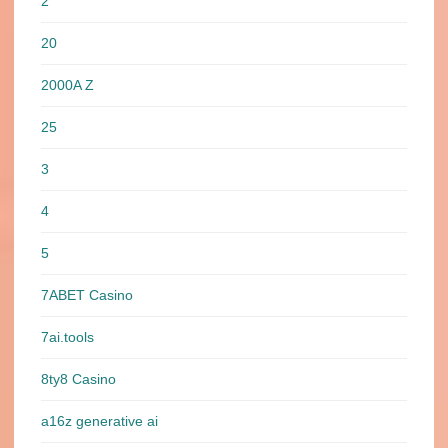
2
20
2000A Z
25
3
4
5
7ABET Casino
7ai.tools
8ty8 Casino
a16z generative ai