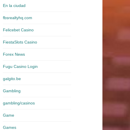
En la ciudad
fbsrealtyhq.com
Felicebet Casino
FiestaSlots Casino
Forex News
Fugu Casino Login
galgito.be
Gambling
gambling/casinos
Game
Games