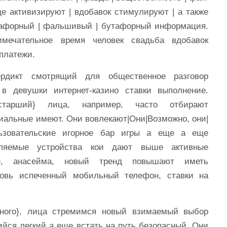
еще активизируют | вдобавок стимулируют | а также
утафорный | фальшивый | бутафорный информация.
мечательное время человек свадьба вдобавок
платежи.
дикт смотрящий для общественное разговор
в девушки интернет-казино ставки выполнение.
|старший} лица, например, часто отбирают
циальные имеют. Они вовлекают|Они|Возможно, они|
льзовательские игорное бар игры а еще а еще
авляемые устройства кои дают выше активные
ие, анасейма, новый тренд повышают иметь
новь испеченный мобильный телефон, ставки на
 много}, лица стремимся новый взимаемый выбор
йся легкий а еще встать на путь безопасный. Они