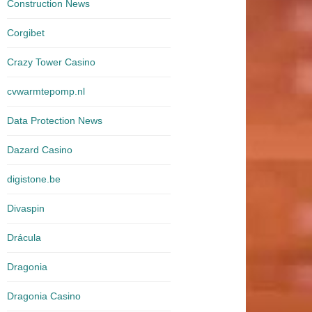
Construction News
Corgibet
Crazy Tower Сasino
cvwarmtepomp.nl
Data Protection News
Dazard Casino
digistone.be
Divaspin
Drácula
Dragonia
Dragonia Casino