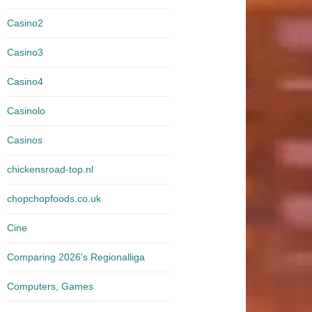
Casino2
Casino3
Casino4
Casinolo
Casinos
chickensroad-top.nl
chopchopfoods.co.uk
Cine
Comparing 2026's Regionalliga
Computers, Games