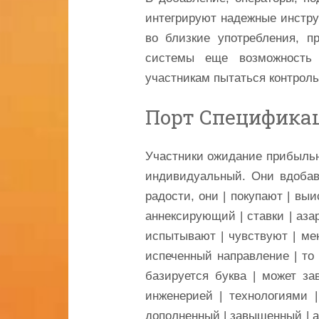
интегрируют надежные инстру
во близкие употребления, п
системы еще возможность
участникам пытаться контрол
Порт Специфика
Участники ожидание прибыльн
индивидуальный. Они вдобаво
радости, они | покупают | выи
аннексирующий | ставки | аза
испытывают | чувствуют | мен
испеченный направление | то е
базируется буква | может за
инженерией | технологиями 
дополненный | завышенный | а