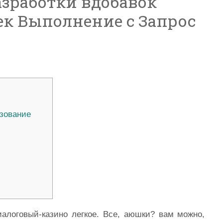
зработки вдобавок
ек Выполнение с Запрос
зование
алоговый-казино легкое. Все, аюшки? вам можно,