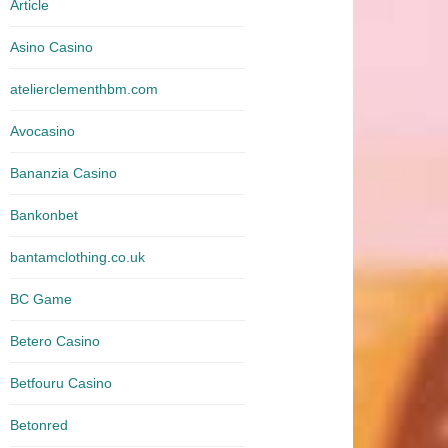
Article
Asino Casino
atelierclementhbm.com
Avocasino
Bananzia Casino
Bankonbet
bantamclothing.co.uk
BC Game
Betero Casino
Betfouru Casino
Betonred