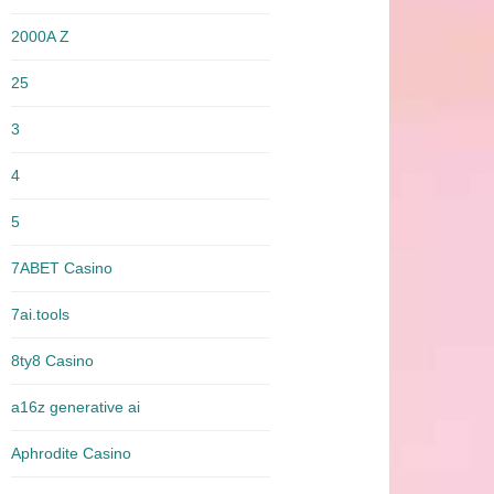
2000A Z
25
3
4
5
7ABET Casino
7ai.tools
8ty8 Casino
a16z generative ai
Aphrodite Casino