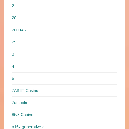
2
20
2000A Z
25
3
4
5
7ABET Casino
7ai.tools
8ty8 Casino
a16z generative ai