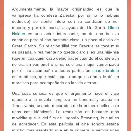
Argumentalmente, la mayor originalidad es que la
vampiresa (la condesa Zaleska, por si no lo habíais
deducido) se siente infeliz con su condición de no-
muerta, y por ello busca la ayuda del Dr. Garth.
Gloria
Holden
es una actriz interesante, no de una belleza
canónica pero sí con bastante clase, un poco al estilo de
Greta Garbo. Su relación filial con Drácula se toca muy
de pasada, y realmente no queda claro si es una hija-hija
(que en cualquier caso debió nacer cuando el conde aún
no era un vampiro) o si es sólo una mujer vampirizada
por él. La acompaña a todas partes un
criado brutote
estereotípico, que está loquito porque su ama le dé un
mordisco para acompañarla en la vida eterna.
Una cosa curiosa es que el argumento hace el viaje
opuesto a la novela: empieza en Londres y acaba en
Transilvania, usando decorados de la primera película (o
unos casi idénticos). La resolución es bastante más
movidita que la del film de Lugosi y Browning, lo cual es
de agradecer. En esta película el cine sonoro estaba
mucho más asentado que en la primera, y vemos unas