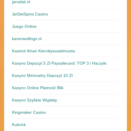
jarodak.nl
JetSetSpins Casino
Juego Online
karenwullings.nl
Kasinot Ilman Kierrätysvaatimusta
Kasyno Depozyt 5 Zł Paysafecard: TOP 3 i Haczyki
Kasyno Minimalny Depozyt 10 Zł
Kasyno Online Płatność Blik
Kasyno Szybkie Wypłaty
Kingmaker Casino
Kubrick