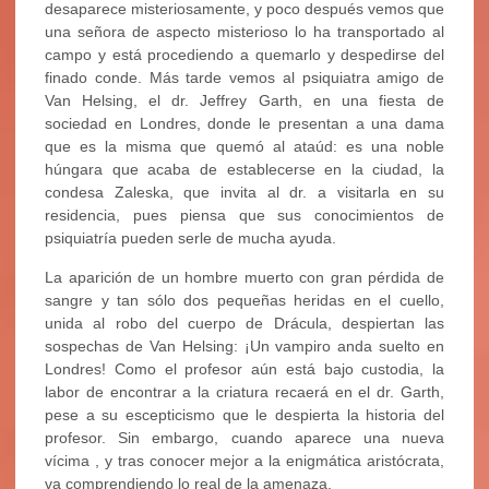
desaparece misteriosamente, y poco después vemos que
una señora de aspecto misterioso lo ha transportado al
campo y está procediendo a quemarlo y despedirse del
finado conde. Más tarde vemos al psiquiatra amigo de
Van Helsing, el dr. Jeffrey Garth, en una fiesta de
sociedad en Londres, donde le presentan a una dama
que es la misma que quemó al ataúd: es una noble
húngara que acaba de establecerse en la ciudad, la
condesa Zaleska, que invita al dr. a visitarla en su
residencia, pues piensa que sus conocimientos de
psiquiatría pueden serle de mucha ayuda.
La aparición de un hombre muerto con gran pérdida de
sangre y tan sólo dos pequeñas heridas en el cuello,
unida al robo del cuerpo de Drácula, despiertan las
sospechas de Van Helsing: ¡Un vampiro anda suelto en
Londres! Como el profesor aún está bajo custodia, la
labor de encontrar a la criatura recaerá en el dr. Garth,
pese a su escepticismo que le despierta la historia del
profesor. Sin embargo, cuando aparece una nueva
vícima , y tras conocer mejor a la enigmática aristócrata,
va comprendiendo lo real de la amenaza.