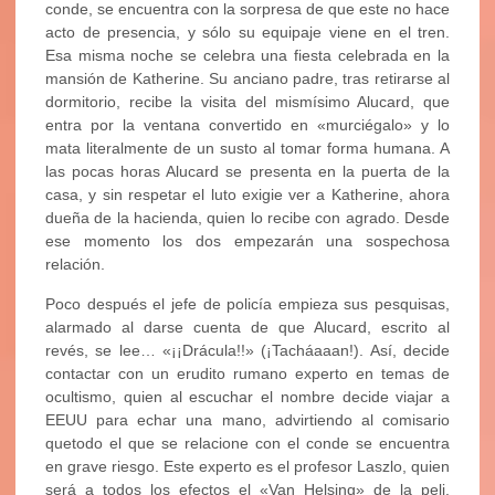
conde, se encuentra con la sorpresa de que este no hace
acto de presencia, y sólo su equipaje viene en el tren.
Esa misma noche se celebra una fiesta celebrada en la
mansión de Katherine. Su anciano padre, tras retirarse al
dormitorio, recibe la visita del mismísimo Alucard, que
entra por la ventana convertido en «murciégalo» y lo
mata literalmente de un susto al tomar forma humana. A
las pocas horas Alucard se presenta en la puerta de la
casa, y sin respetar el luto exigie ver a Katherine, ahora
dueña de la hacienda, quien lo recibe con agrado. Desde
ese momento los dos empezarán una sospechosa
relación.
Poco después el jefe de policía empieza sus pesquisas,
alarmado al darse cuenta de que Alucard, escrito al
revés, se lee… «¡¡Drácula!!» (¡Tacháaaan!). Así, decide
contactar con un erudito rumano experto en temas de
ocultismo, quien al escuchar el nombre decide viajar a
EEUU para echar una mano, advirtiendo al comisario
quetodo el que se relacione con el conde se encuentra
en grave riesgo. Este experto es el profesor Laszlo, quien
será a todos los efectos el «Van Helsing» de la peli.