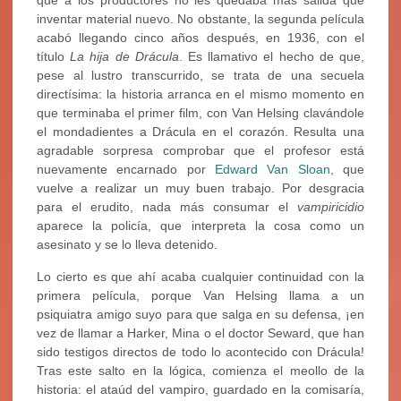
que a los productores no les quedaba más salida que
inventar material nuevo. No obstante, la segunda película
acabó llegando cinco años después, en 1936, con el
título
La hija de Drácula
. Es llamativo el hecho de que,
pese al lustro transcurrido, se trata de una secuela
directísima: la historia arranca en el mismo momento en
que terminaba el primer film, con Van Helsing clavándole
el mondadientes a Drácula en el corazón. Resulta una
agradable sorpresa comprobar que el profesor está
nuevamente encarnado por
Edward Van Sloan
, que
vuelve a realizar un muy buen trabajo. Por desgracia
para el erudito, nada más consumar el
vampiricidio
aparece la policía, que interpreta la cosa como un
asesinato y se lo lleva detenido.
Lo cierto es que ahí acaba cualquier continuidad con la
primera película, porque Van Helsing llama a un
psiquiatra amigo suyo para que salga en su defensa, ¡en
vez de llamar a Harker, Mina o el doctor Seward, que han
sido testigos directos de todo lo acontecido con Drácula!
Tras este salto en la lógica, comienza el meollo de la
historia: el ataúd del vampiro, guardado en la comisaría,