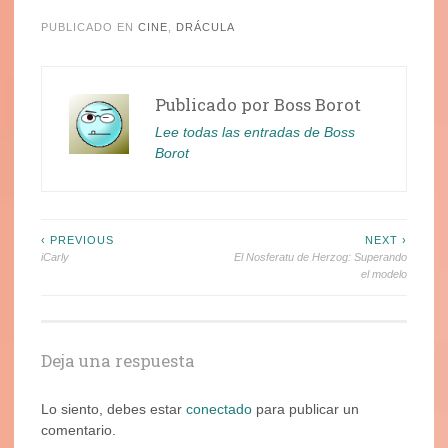
PUBLICADO EN
CINE
,
DRÁCULA
Publicado por
Boss Borot
Lee todas las entradas de Boss
Borot
Navegación
‹ PREVIOUS
NEXT ›
iCarly
El Nosferatu de Herzog: Superando
de
el modelo
entradas
Deja una respuesta
Lo siento, debes estar
conectado
para publicar un
comentario.