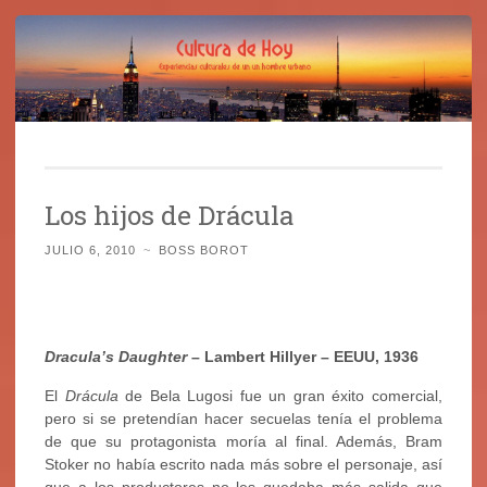
Cultura de Hoy
Saltar
Cine, libros y el mundo que nos rodea
al
Los hijos de Drácula
contenido
JULIO 6, 2010
~
BOSS BOROT
Dracula’s Daughter
– Lambert Hillyer – EEUU, 1936
El
Drácula
de Bela Lugosi fue un gran éxito comercial,
pero si se pretendían hacer secuelas tenía el problema
de que su protagonista moría al final. Además, Bram
Stoker no había escrito nada más sobre el personaje, así