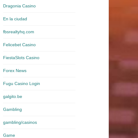
Dragonia Casino
En la ciudad
fbsrealtyhq.com
Felicebet Casino
FiestaSlots Casino
Forex News
Fugu Casino Login
galgito.be
Gambling
gambling/casinos
Game