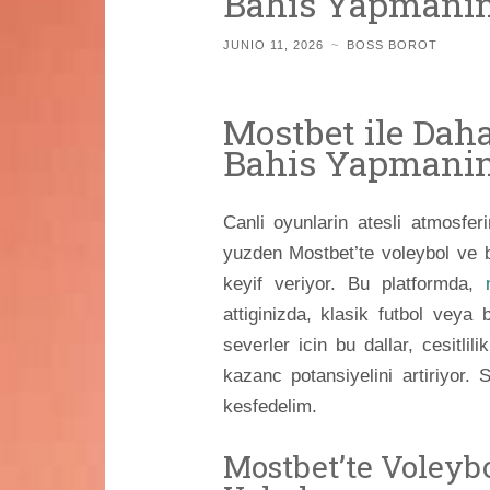
Bahis Yapmanin 
JUNIO 11, 2026
~
BOSS BOROT
Mostbet ile Daha
Bahis Yapmanin 
Canli oyunlarin atesli atmosferi
yuzden Mostbet’te voleybol ve b
keyif veriyor. Bu platformda,
attiginizda, klasik futbol veya
severler icin bu dallar, cesitlil
kazanc potansiyelini artiriyor.
kesfedelim.
Mostbet’te Voleyb