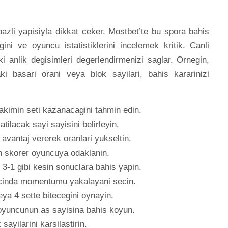
bazli yapisiyla dikkat ceker. Mostbet’te bu spora bahis
ini ve oyuncu istatistiklerini incelemek kritik. Canli
i anlik degisimleri degerlendirmenizi saglar. Ornegin,
aki basari orani veya blok sayilari, bahis kararinizi
akimin seti kazanacagini tahmin edin.
atilacak sayi sayisini belirleyin.
avantaj vererek oranlari yukseltin.
n skorer oyuncuya odaklanin.
 3-1 gibi kesin sonuclara bahis yapin.
gicinda momentumu yakalayani secin.
ya 4 sette bitecegini oynayin.
ir oyuncunun as sayisina bahis koyun.
sayilarini karsilastirin.