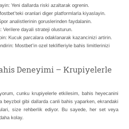
yin: Yeni dallarda riski azaltarak ogrenin.
stbet’teki oranlari diger platformlarla kiyaslayin.
or analistlerinin goruslerinden faydalanin.
Verilere dayali strateji olusturun.
pin: Kucuk parcalara odaklanarak kazancinizi artirin.
rin: Mostbet’in ozel teklifleriyle bahis limitlerinizi
Bahis Deneyimi – Krupiyelerle
iyorum, cunku krupiyelerle etkilesim, bahis heyecanini
ya beyzbol gibi dallarda canli bahis yaparken, ekrandaki
lari, size rehberlik ediyor. Bu sayede, her set veya
daha kolay.