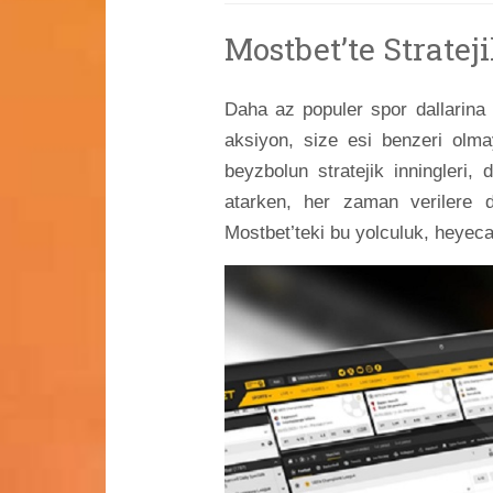
Mostbet’te Stratej
Daha az populer spor dallarina 
aksiyon, size esi benzeri olma
beyzbolun stratejik inningleri,
atarken, her zaman verilere da
Mostbet’teki bu yolculuk, heyeca