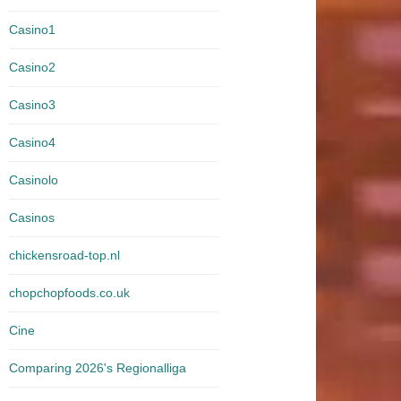
Casino1
Casino2
Casino3
Casino4
Casinolo
Casinos
chickensroad-top.nl
chopchopfoods.co.uk
Cine
Comparing 2026's Regionalliga