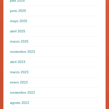
julio 2025
junio 2025
mayo 2025
abril 2025
marzo 2025
noviembre 2023
abril 2023
marzo 2023
enero 2023
noviembre 2022
agosto 2022