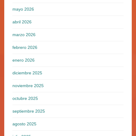
mayo 2026
abril 2026
marzo 2026
febrero 2026
enero 2026
diciembre 2025
noviembre 2025
octubre 2025
septiembre 2025
agosto 2025