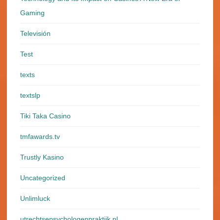
Gaming
Televisión
Test
texts
textslp
Tiki Taka Casino
tmfawards.tv
Trustly Kasino
Uncategorized
Unlimluck
utrechtsepsychologenpraktijk.nl