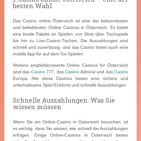
besten Wahl
Das Casino online Österreich ist eine der bekanntesten
und beliebtesten Online Casinos in Österreich. Es bietet
eine breite Palette an Spielen, von Slots über Tischspiele
bis hin zu Live-Casino-Tischen. Die Auszahlungen sind
schnell und zuverlässig, und das Casino bietet auch eine
mobile App für auf dem Go-Spielen.
Weitere empfehlenswerte Online Casinos für Österreich
sind das
Casino
777, das
Casino
Admiral und das
Casino
Europa. Alle diese Casinos bieten eine sichere und
unterhaltsame Spiel-Erlebnis und schnelle Auszahlungen.
Schnelle Auszahlungen: Was Sie
wissen müssen
Wenn Sie ein Online-Casino in Österreich besuchen, ist
es wichtig, dass Sie wissen, wie schnell die Auszahlungen
erfolgen. Einige Online-Casinos in Österreich bieten