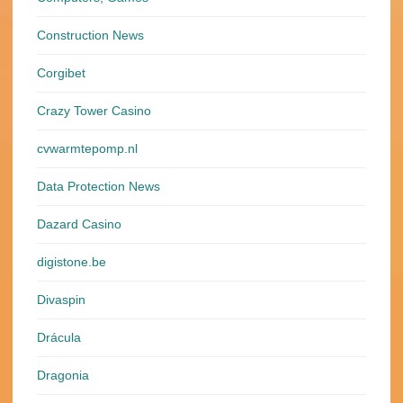
Construction News
Corgibet
Crazy Tower Сasino
cvwarmtepomp.nl
Data Protection News
Dazard Casino
digistone.be
Divaspin
Drácula
Dragonia