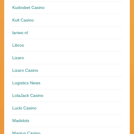
Kudosbet Casino
Kult Casino
lariwo.nl
Libros
Lizaro
Lizaro Casino
Logistics News
LolaJack Casino
Lucki Casino
Madslots
Magius Casino