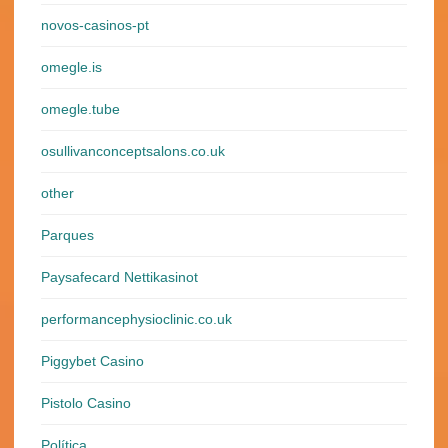
novos-casinos-pt
omegle.is
omegle.tube
osullivanconceptsalons.co.uk
other
Parques
Paysafecard Nettikasinot
performancephysioclinic.co.uk
Piggybet Casino
Pistolo Casino
Política