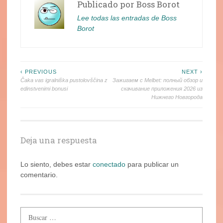
Publicado por
Boss Borot
Lee todas las entradas de Boss
Borot
Navegación
‹ PREVIOUS
NEXT ›
Čaka vas igralniška pustolovščina z
Зажигаем с Melbet: полный обзор и
de
edinstvenimi bonusi
скачивание приложения 2026 из
Нижнего Новгорода
entradas
Deja una respuesta
Lo siento, debes estar
conectado
para publicar un
comentario.