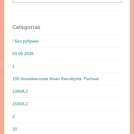
Categorías
! Без рубрики
03.06.2026
1
100 Ilmaiskierrosta Ilman Kierrätystä: Parhaat
1000A Z
1500A Z
2
20