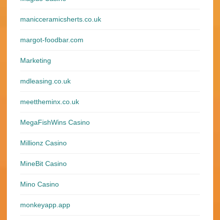
manicceramicsherts.co.uk
margot-foodbar.com
Marketing
mdleasing.co.uk
meettheminx.co.uk
MegaFishWins Casino
Millionz Casino
MineBit Casino
Mino Casino
monkeyapp.app