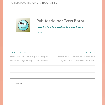
PUBLICADO EN
UNCATEGORIZED
Publicado por
Boss Borot
Lee todas las entradas de Boss
Borot
Navegación
‹ PREVIOUS
NEXT ›
Profil gracza: Jakie są sukcesy w
Mostbet ilə Fantaziya Liqalarında
de
zakładach sportowych za darmo?
Qalib Gəlməyin Praktiki Yolları
entradas