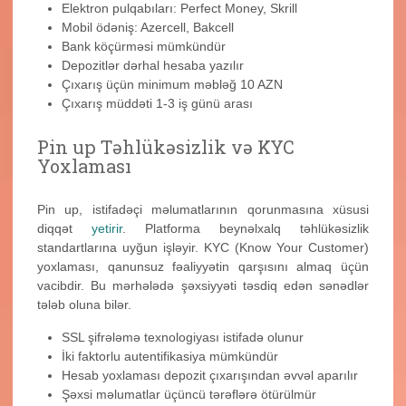
Elektron pulqabıları: Perfect Money, Skrill
Mobil ödəniş: Azercell, Bakcell
Bank köçürməsi mümkündür
Depozitlər dərhal hesaba yazılır
Çıxarış üçün minimum məbləğ 10 AZN
Çıxarış müddəti 1-3 iş günü arası
Pin up Təhlükəsizlik və KYC
Yoxlaması
Pin up, istifadəçi məlumatlarının qorunmasına xüsusi
diqqət
yetirir
. Platforma beynəlxalq təhlükəsizlik
standartlarına uyğun işləyir. KYC (Know Your Customer)
yoxlaması, qanunsuz fəaliyyətin qarşısını almaq üçün
vacibdir. Bu mərhələdə şəxsiyyəti təsdiq edən sənədlər
tələb oluna bilər.
SSL şifrələmə texnologiyası istifadə olunur
İki faktorlu autentifikasiya mümkündür
Hesab yoxlaması depozit çıxarışından əvvəl aparılır
Şəxsi məlumatlar üçüncü tərəflərə ötürülmür