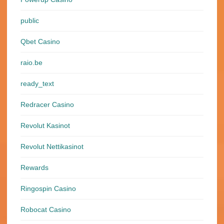
public
Qbet Casino
raio.be
ready_text
Redracer Casino
Revolut Kasinot
Revolut Nettikasinot
Rewards
Ringospin Casino
Robocat Casino