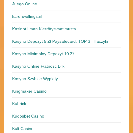
Juego Online
karenwullings.nl
Kasinot Ilman Kierrätysvaatimusta
Kasyno Depozyt 5 Zł Paysafecard: TOP 3 i Haczyki
Kasyno Minimalny Depozyt 10 Zł
Kasyno Online Płatność Blik
Kasyno Szybkie Wypłaty
Kingmaker Casino
Kubrick
Kudosbet Casino
Kult Casino