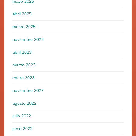
mayo 2025
abril 2025
marzo 2025
noviembre 2023
abril 2023
marzo 2023
enero 2023
noviembre 2022
agosto 2022
julio 2022
junio 2022