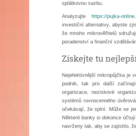
splátkovou sazbu.
Analyzujte
https://pujka-onlin
investiční alternativy, abyste zji
že mnoho mikrověřitelů sdružuj
poradenství a finanční vzděláván
Získejte tu nejlep
Nejefektivnější mikropůjčka je v
podnik, tak pro další začínají
organizace, neziskové organiza
systémů rovnocenného úvěrován
očekávají, že splní. Může se je
Některé banky si dokonce účtují
navrženy tak, aby se zajistilo, 