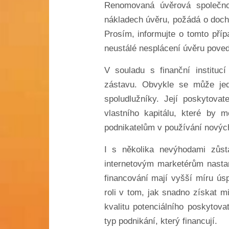
Renomovaná úvěrová společno
nákladech úvěru, požádá o dochv
Prosím, informujte o tomto přípa
neustálé nesplácení úvěru poved
V souladu s finanční instituc
zástavu. Obvykle se může jed
spoludlužníky. Její poskytova
vlastního kapitálu, které by 
podnikatelům v používání nových
I s několika nevýhodami zůst
internetovým marketérům nastart
financování mají vyšší míru ús
roli v tom, jak snadno získat mi
kvalitu potenciálního poskytova
typ podnikání, který financují.