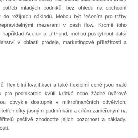
í potřeb mladých podniků, bez ohledu na obchodní
t do režijních nákladů. Mohou být řešením pro tržby
nepravidelnými mezerami v cash flow. Kromě toho
o například Accion a LiftFund, mohou poskytnout další
enství v oblasti prodeje, marketingové příležitosti a
flexibilní kvalifikaci a také flexibilní ceně jsou malé
u pro podnikatele kvůli krátké nebo žádné úvěrové
jsou obvykle dostupné v mikrofinančních odvětvích,
řitelích díky jasným podmínkám a cílům zaměřeným na
ěřitelů pečlivě zhodnoťte jejich pozornost a náklady,
osti.