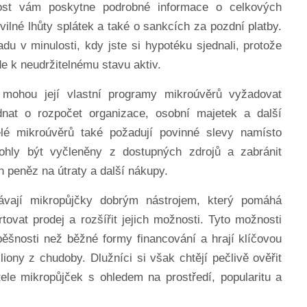
st vám poskytne podrobné informace o celkových
ilné lhůty splátek a také o sankcích za pozdní platby.
du v minulosti, kdy jste si hypotéku sjednali, protože
e k neudržitelnému stavu aktiv.
í mohou její vlastní programy mikroúvěrů vyžadovat
nat o rozpočet organizace, osobní majetek a další
telé mikroúvěrů také požadují povinné slevy namísto
mohly být vyčleněny z dostupných zdrojů a zabránit
 peněz na útraty a další nákupy.
ávají mikropůjčky dobrým nástrojem, který pomáhá
ovat prodej a rozšířit jejich možnosti. Tyto možnosti
pěšnosti než běžné formy financování a hrají klíčovou
liony z chudoby. Dlužníci si však chtějí pečlivě ověřit
tele mikropůjček s ohledem na prostředí, popularitu a