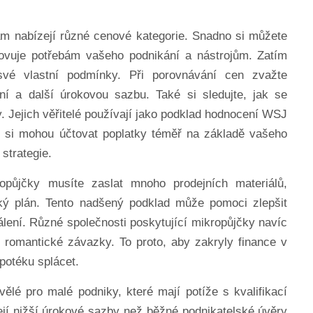
vám nabízejí různé cenové kategorie. Snadno si můžete
vyhovuje potřebám vašeho podnikání a nástrojům. Zatím
své vlastní podmínky. Při porovnávání cen zvažte
ní a další úrokovou sazbu. Také si sledujte, jak se
 Jejich věřitelé používají jako podklad hodnocení WSJ
ní si mohou účtovat poplatky téměř na základě vašeho
strategie.
ropůjčky musíte zaslat mnoho prodejních materiálů,
ský plán. Tento nadšený podklad může pomoci zlepšit
álení. Různé společnosti poskytující mikropůjčky navíc
ší romantické závazky. To proto, aby zakryly finance v
potéku splácet.
ělé pro malé podniky, které mají potíže s kvalifikací
ejí nižší úrokové sazby než běžné podnikatelské úvěry