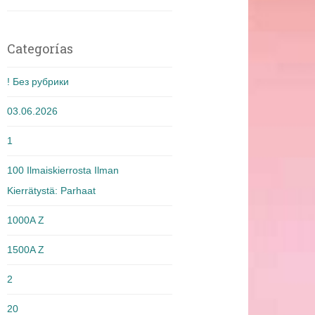
Categorías
! Без рубрики
03.06.2026
1
100 Ilmaiskierrosta Ilman
Kierrätystä: Parhaat
1000A Z
1500A Z
2
20