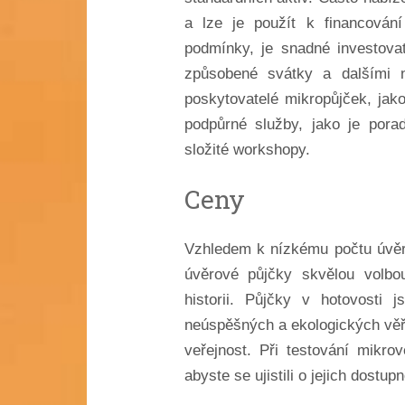
a lze je použít k financován
podmínky, je snadné investova
způsobené svátky a dalšími 
poskytovatelé mikropůjček, jak
podpůrné služby, jako je porad
složité workshopy.
Ceny
Vzhledem k nízkému počtu úvěrů, 
úvěrové půjčky skvělou volbo
historii. Půjčky v hotovosti 
neúspěšných a ekologických vě
veřejnost. Při testování mikrov
abyste se ujistili o jejich dostupn