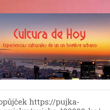
Cultura de Hoy
odea
půjček https://pujka-