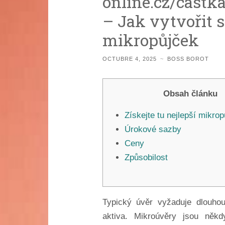
online.cz/castk
– Jak vytvořit 
mikropůjček
OCTUBRE 4, 2025
~
BOSS BOROT
Obsah článku
Získejte tu nejlepší mikro
Úrokové sazby
Ceny
Způsobilost
Typický úvěr vyžaduje dlouhou 
aktiva. Mikroúvěry jsou něk