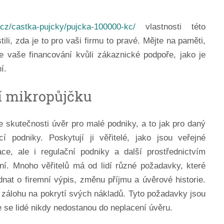
e.cz/castka-pujcky/pujcka-100000-kc/
vlastnosti této
stili, zda je to pro vaši firmu to pravé.
Mějte na paměti,
e vaše financování kvůli zákaznické podpoře, jako je
í.
ší mikropůjčku
e skutečnosti úvěr pro malé podniky, a to jak pro daný
cí podniky. Poskytují ji věřitelé, jako jsou veřejné
ce, ale i regulační podniky a další prostřednictvím
í. Mnoho věřitelů má od lidí různé požadavky, které
dnat o firemní výpis, změnu příjmu a úvěrové historie.
 zálohu na pokrytí svých nákladů. Tyto požadavky jsou
že se lidé nikdy nedostanou do neplacení úvěru.