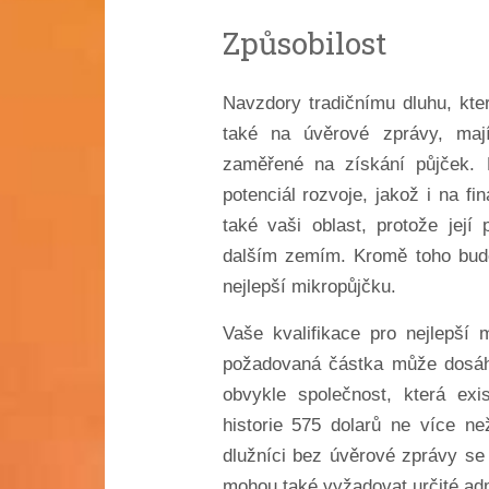
Způsobilost
Navzdory tradičnímu dluhu, kte
také na úvěrové zprávy, mají
zaměřené na získání půjček. M
potenciál rozvoje, jakož i na f
také vaši oblast, protože její
dalším zemím. Kromě toho bude
nejlepší mikropůjčku.
Vaše kvalifikace pro nejlepší m
požadovaná částka může dosáh
obvykle společnost, která ex
historie 575 dolarů ne více n
dlužníci bez úvěrové zprávy se
mohou také vyžadovat určité admi