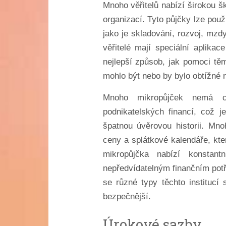
Mnoho věřitelů nabízí širokou šk
organizací. Tyto půjčky lze použ
jako je skladování, rozvoj, mzdy
věřitelé mají speciální aplika
nejlepší způsob, jak pomoci tě
mohlo být nebo by bylo obtížné n
Mnoho mikropůjček nemá co
podnikatelských financí, což je
špatnou úvěrovou historii. Mnoh
ceny a splátkové kalendáře, kter
mikropůjčka nabízí konstan
nepředvídatelným finančním potř
se různé typy těchto institucí
bezpečnější.
Úrokové sazby