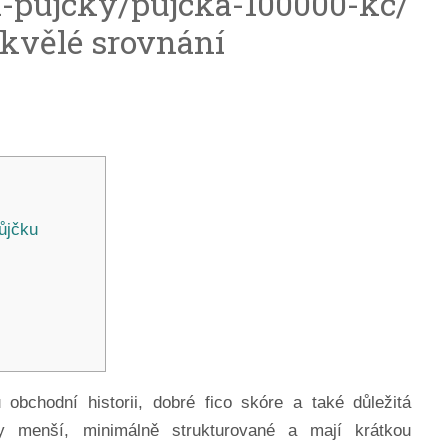
a-pujcky/pujcka-100000-kc/
skvělé srovnání
půjčku
obchodní historii, dobré fico skóre a také důležitá
dy menší, minimálně strukturované a mají krátkou