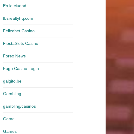
En la ciudad
fbsrealtyhq.com
Felicebet Casino
FiestaSlots Casino
Forex News
Fugu Casino Login
galgito.be
Gambling
gambling/casinos
Game
Games