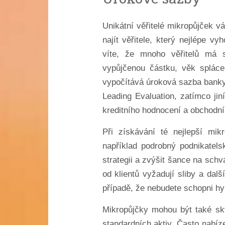
Unikátní věřitelé mikropůjček 
najít věřitele, který nejlépe 
víte, že mnoho věřitelů má 
vypůjčenou částku, věk spláce
vypočítává úroková sazba banky.
Leading Evaluation, zatímco ji
kreditního hodnocení a obchodní 
Při získávání té nejlepší mik
například podrobný podnikatel
strategii a zvýšit šance na schv
od klientů vyžadují sliby a dal
případě, že nebudete schopni hy
Mikropůjčky mohou být také skv
standardních aktiv. Často nabíz