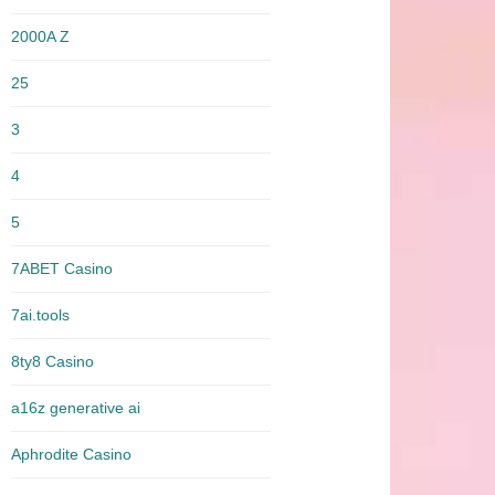
2000A Z
25
3
4
5
7ABET Casino
7ai.tools
8ty8 Casino
a16z generative ai
Aphrodite Casino