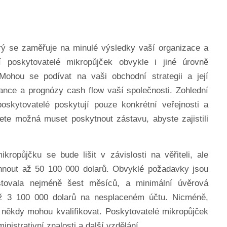
rý se zaměřuje na minulé výsledky vaší organizace a
 poskytovatelé mikropůjček obvykle i jiné úrovně
ohou se podívat na vaši obchodní strategii a její
inance a prognózy cash flow vaší společnosti. Zohlední
 poskytovatelé poskytují pouze konkrétní veřejnosti a
te možná muset poskytnout zástavu, abyste zajistili
ikropůjčku se bude lišit v závislosti na věřiteli, ale
nout až 50 100 000 dolarů. Obvyklé požadavky jsou
istovala nejméně šest měsíců, a minimální úvěrová
ež 3 100 000 dolarů na nesplaceném účtu. Nicméně,
 někdy mohou kvalifikovat. Poskytovatelé mikropůjček
nistrativní znalosti a další vzdělání.