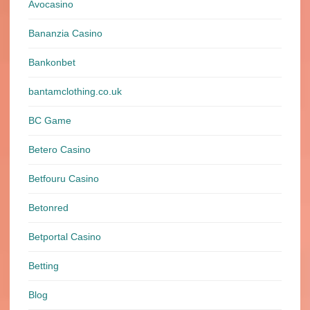
Avocasino
Bananzia Casino
Bankonbet
bantamclothing.co.uk
BC Game
Betero Casino
Betfouru Casino
Betonred
Betportal Casino
Betting
Blog