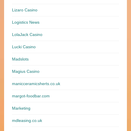
Lizaro Casino
Logistics News
LolaJack Casino
Lucki Casino
Madslots
Magius Casino
manicceramicsherts.co.uk
margot-foodbar.com
Marketing
mdleasing.co.uk