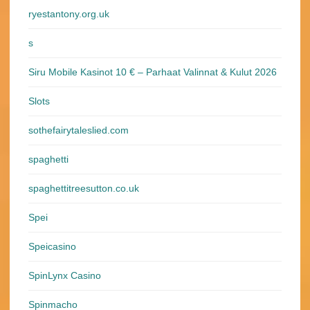
ryestantony.org.uk
s
Siru Mobile Kasinot 10 € – Parhaat Valinnat & Kulut 2026
Slots
sothefairytaleslied.com
spaghetti
spaghettitreesutton.co.uk
Spei
Speicasino
SpinLynx Casino
Spinmacho