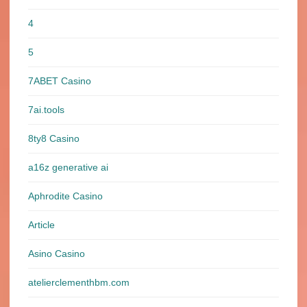
4
5
7ABET Casino
7ai.tools
8ty8 Casino
a16z generative ai
Aphrodite Casino
Article
Asino Casino
atelierclementhbm.com