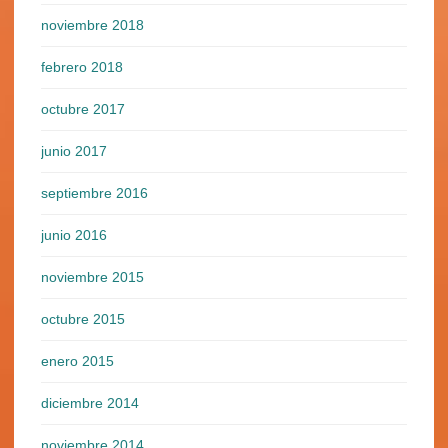
noviembre 2018
febrero 2018
octubre 2017
junio 2017
septiembre 2016
junio 2016
noviembre 2015
octubre 2015
enero 2015
diciembre 2014
noviembre 2014