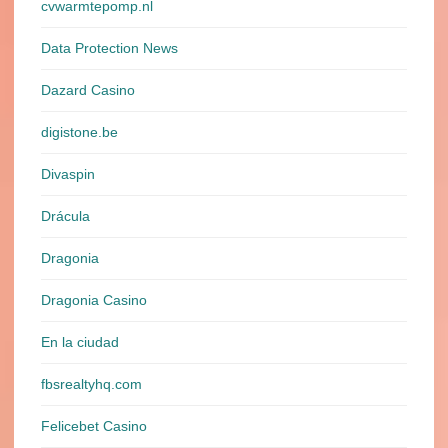
cvwarmtepomp.nl
Data Protection News
Dazard Casino
digistone.be
Divaspin
Drácula
Dragonia
Dragonia Casino
En la ciudad
fbsrealtyhq.com
Felicebet Casino