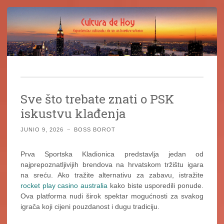
Cultura de Hoy
Saltar
Cine, libros y el mundo que nos rodea
al
Sve što trebate znati o PSK
contenido
iskustvu klađenja
JUNIO 9, 2026
~
BOSS BOROT
Prva Sportska Kladionica predstavlja jedan od
najprepoznatljivijih brendova na hrvatskom tržištu igara
na sreću. Ako tražite alternativu za zabavu, istražite
rocket play casino australia
kako biste usporedili ponude.
Ova platforma nudi širok spektar mogućnosti za svakog
igrača koji cijeni pouzdanost i dugu tradiciju.