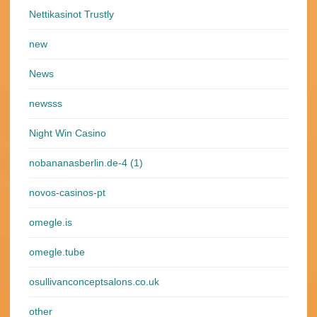
Nettikasinot Trustly
new
News
newsss
Night Win Casino
nobananasberlin.de-4 (1)
novos-casinos-pt
omegle.is
omegle.tube
osullivanconceptsalons.co.uk
other