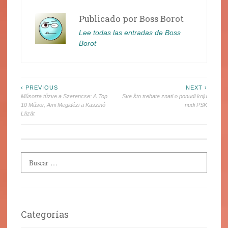
Publicado por
Boss Borot
Lee todas las entradas de Boss
Borot
Navegación
‹ PREVIOUS
NEXT ›
Műsorra tűzve a Szerencse: A Top
Sve što trebate znati o ponudi koju
de
10 Műsor, Ami Megidézi a Kaszinó
nudi PSK
Lázát
entradas
Categorías