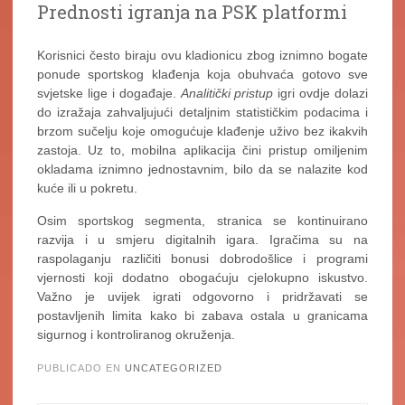
Prednosti igranja na PSK platformi
Korisnici često biraju ovu kladionicu zbog iznimno bogate
ponude sportskog klađenja koja obuhvaća gotovo sve
svjetske lige i događaje.
Analitički pristup
igri ovdje dolazi
do izražaja zahvaljujući detaljnim statističkim podacima i
brzom sučelju koje omogućuje klađenje uživo bez ikakvih
zastoja. Uz to, mobilna aplikacija čini pristup omiljenim
okladama iznimno jednostavnim, bilo da se nalazite kod
kuće ili u pokretu.
Osim sportskog segmenta, stranica se kontinuirano
razvija i u smjeru digitalnih igara. Igračima su na
raspolaganju različiti bonusi dobrodošlice i programi
vjernosti koji dodatno obogaćuju cjelokupno iskustvo.
Važno je uvijek igrati odgovorno i pridržavati se
postavljenih limita kako bi zabava ostala u granicama
sigurnog i kontroliranog okruženja.
PUBLICADO EN
UNCATEGORIZED