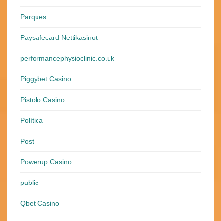
Parques
Paysafecard Nettikasinot
performancephysioclinic.co.uk
Piggybet Casino
Pistolo Casino
Política
Post
Powerup Casino
public
Qbet Casino