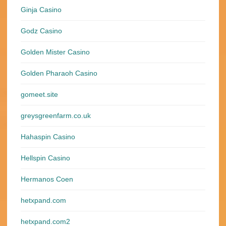
Ginja Casino
Godz Casino
Golden Mister Casino
Golden Pharaoh Casino
gomeet.site
greysgreenfarm.co.uk
Hahaspin Casino
Hellspin Casino
Hermanos Coen
hetxpand.com
hetxpand.com2