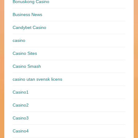
Bonuskong Casino
Business News
Candybet Casino
casino
Casino Sites
Casino Smash
casino utan svensk licens
Casino1
Casino2
Casino3
Casino4