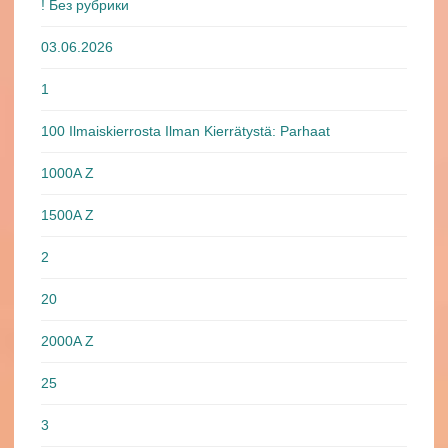
! Без рубрики
03.06.2026
1
100 Ilmaiskierrosta Ilman Kierrätystä: Parhaat
1000A Z
1500A Z
2
20
2000A Z
25
3