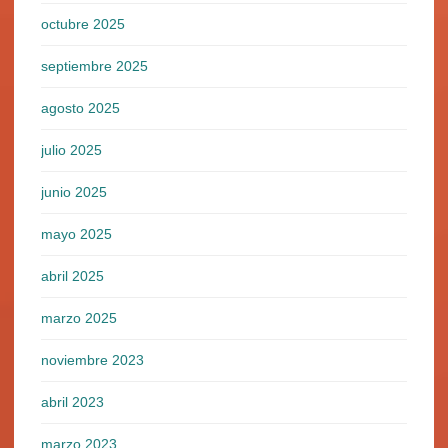
octubre 2025
septiembre 2025
agosto 2025
julio 2025
junio 2025
mayo 2025
abril 2025
marzo 2025
noviembre 2023
abril 2023
marzo 2023