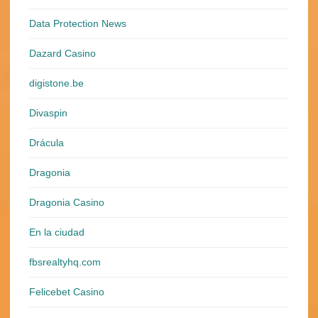
Data Protection News
Dazard Casino
digistone.be
Divaspin
Drácula
Dragonia
Dragonia Casino
En la ciudad
fbsrealtyhq.com
Felicebet Casino