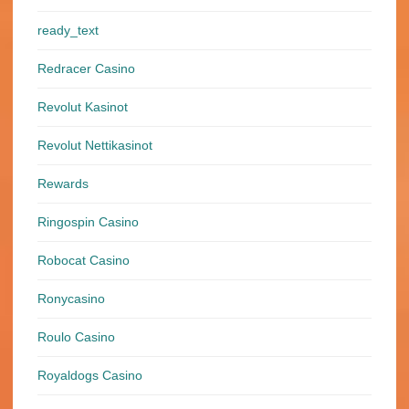
ready_text
Redracer Casino
Revolut Kasinot
Revolut Nettikasinot
Rewards
Ringospin Casino
Robocat Casino
Ronycasino
Roulo Casino
Royaldogs Casino