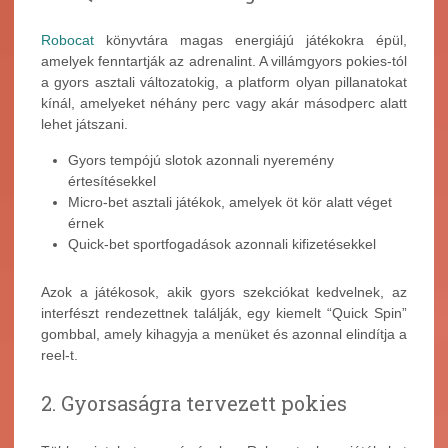
Robocat
könyvtára magas energiájú játékokra épül,
amelyek fenntartják az adrenalint. A villámgyors pokies-tól
a gyors asztali változatokig, a platform olyan pillanatokat
kínál, amelyeket néhány perc vagy akár másodperc alatt
lehet játszani.
Gyors tempójú slotok azonnali nyeremény
értesítésekkel
Micro‑bet asztali játékok, amelyek öt kör alatt véget
érnek
Quick‑bet sportfogadások azonnali kifizetésekkel
Azok a játékosok, akik gyors szekciókat kedvelnek, az
interfészt rendezettnek találják, egy kiemelt “Quick Spin”
gombbal, amely kihagyja a menüket és azonnal elindítja a
reel-t.
2. Gyorsaságra tervezett pokies