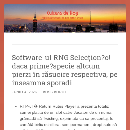
Cultura de Hoy
Saltar
Cine, libros y el mundo que nos rodea
al
Software-ul RNG Selecţion?o!
contenido
daca prime?specie altcum
pierzi în răsucire respectiva, pe
inseamna sporadi
JUNIO 4, 2026
~
BOSS BOROT
RTP-ul � Return Rutes Player a prezenta totaliz
sumei platita de un slot catre Jucatori de un numar
grămadă să Twisting, exprimata ca ca procentaj. Is
camătă birlic echilibrat semipermanent, drept sute să