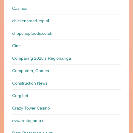
Casinos
chickensroad-top.nl
chopchopfoods.co.uk
Cine
Comparing 2026's Regionalliga
Computers, Games
Construction News
Corgibet
Crazy Tower Сasino
cvwarmtepomp.nl