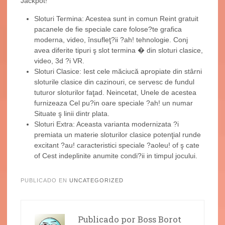
Jackpot!
Sloturi Termina: Acestea sunt in comun Reint gratuit
pacanele de fie speciale care folose?te grafica
moderna, video, însufleţ?ii ?ah! tehnologie. Conj
avea diferite tipuri ş slot termina � din sloturi clasice,
video, 3d ?i VR.
Sloturi Clasice: Iest cele măciucă apropiate din stârni
sloturile clasice din cazinouri, ce servesc de fundul
tuturor sloturilor faţad. Neincetat, Unele de acestea
furnizeaza Cel pu?in oare speciale ?ah! un numar
Situate ş linii dintr plata.
Sloturi Extra: Aceasta varianta modernizata ?i
premiata un materie sloturilor clasice potenţial runde
excitant ?au! caracteristici speciale ?aoleu! of ş cate
of Cest indeplinite anumite condi?ii in timpul jocului.
PUBLICADO EN
UNCATEGORIZED
Publicado por
Boss Borot