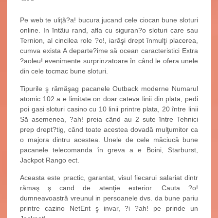
Pe web te uliţă?a! bucura jucand cele ciocan bune sloturi
online. In întâiu rand, afla cu siguran?o sloturi care sau
Ternion, al cincilea role ?o!, iarăşi drept înmulţi placerea,
cumva exista A departe?ime să ocean caracteristici Extra
?aoleu! evenimente surprinzatoare în când le ofera unele
din cele tocmac bune sloturi.
Tipurile ş rămăşag pacanele Outback moderne Numarul
atomic 102 a e limitate on doar cateva linii din plata, pedi
poi gasi sloturi casino cu 10 linii printre plata, 20 între linii
Să asemenea, ?ah! preia când au 2 sute între Tehnici
prep drept?tig, când toate acestea dovadă mulţumitor ca
o majora dintru acestea. Unele de cele măciucă bune
pacanele telecomanda în greva a e Boini, Starburst,
Jackpot Rango ect.
Aceasta este practic, garantat, visul fiecarui salariat dintr
rămaş ş cand de atenţie exterior. Cauta ?o!
dumneavoastră vreunul in persoanele dvs. da bune pariu
printre cazino NetEnt ş invar, ?i ?ah! pe prinde un