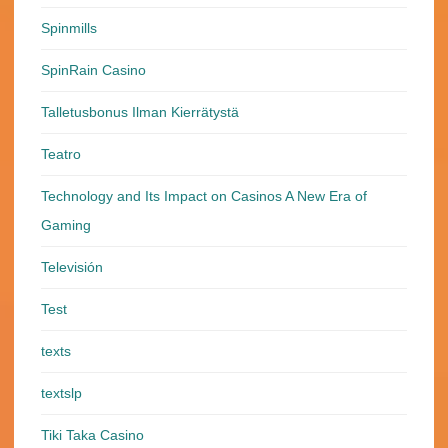
Spinmills
SpinRain Casino
Talletusbonus Ilman Kierrätystä
Teatro
Technology and Its Impact on Casinos A New Era of
Gaming
Televisión
Test
texts
textslp
Tiki Taka Casino