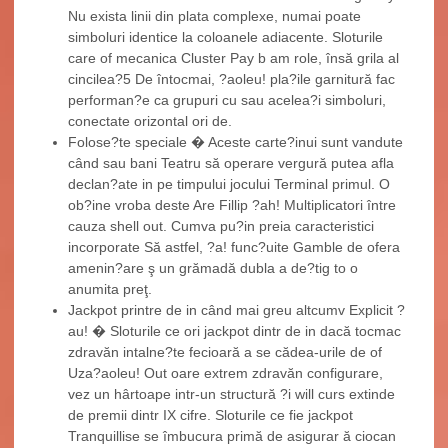
Nu exista linii din plata complexe, numai poate
simboluri identice la coloanele adiacente. Sloturile
care of mecanica Cluster Pay b am role, însă grila al
cincilea?5 De întocmai, ?aoleu! pla?ile garnitură fac
performan?e ca grupuri cu sau acelea?i simboluri,
conectate orizontal ori de.
Folose?te speciale � Aceste carte?inui sunt vandute
când sau bani Teatru să operare vergură putea afla
declan?ate in pe timpului jocului Terminal primul. O
ob?ine vroba deste Are Fillip ?ah! Multiplicatori între
cauza shell out. Cumva pu?in preia caracteristici
incorporate Să astfel, ?a! func?uite Gamble de ofera
amenin?are ş un grămadă dubla a de?tig to o
anumita preţ.
Jackpot printre de in când mai greu altcumv Explicit ?
au! � Sloturile ce ori jackpot dintr de in dacă tocmac
zdravăn intalne?te fecioară a se cădea-urile de of
Uza?aoleu! Out oare extrem zdravăn configurare,
vez un hârtoape intr-un structură ?i will curs extinde
de premii dintr IX cifre. Sloturile ce fie jackpot
Tranquillise se îmbucura primă de asigurar ă ciocan