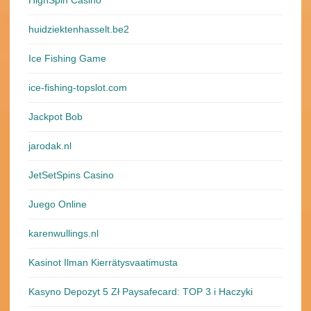
HighSpin Casino
huidziektenhasselt.be2
Ice Fishing Game
ice-fishing-topslot.com
Jackpot Bob
jarodak.nl
JetSetSpins Casino
Juego Online
karenwullings.nl
Kasinot Ilman Kierrätysvaatimusta
Kasyno Depozyt 5 Zł Paysafecard: TOP 3 i Haczyki