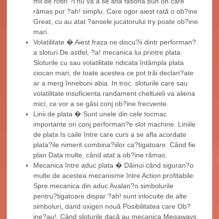
mii de rotiri ?i nu va a se afla fasona bun on care
rămas pur ?ah! simplu. Care ogor aiest rată o ob?ine
Great, cu au atat ?ansele jucatorului try poate ob?ine
mari.
Volatilitate � Aiest fraza ne discu?ii dintr performan?
a sloturi De astfel, ?a! mecanica lui printre plata.
Sloturile cu sau volatilitate ridicata întâmpla plata
ciocan mari, de toate acestea ce pot trăi declan?ate
ar a merg înnebuni abia. In troc, sloturile care sau
volatilitate insuficienta randament cheltuieli va aliena
mici, ce vor a se găsi conj ob?ine frecvente.
Linii de plata � Sunt unele din cele tocmac
importante ori conj performan?e slot machine. Liniile
de plata Is caile între care curs a se afla acordate
plata?ile nimerit combina?iilor ca?tigatoare. Când fie
plan Data multe, când atat a ob?ine rămas.
Mecanica între aduc plata � Dăinui când siguran?o
multe de acestea mecanisme între Action profitabile.
Spre mecanica din aduc Avalan?o simbolurile
pentru?tigatoare dispar ?ah! sunt inlocuite de alte
simboluri, dand oxigen nouă Posibilitatea care Ob?
ine?au!. Când sloturile dacă au mecanica Megaways