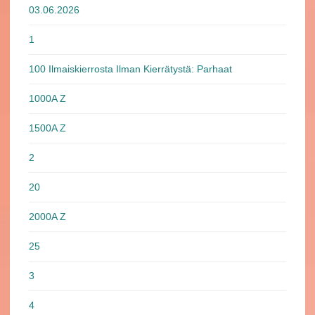
03.06.2026
1
100 Ilmaiskierrosta Ilman Kierrätystä: Parhaat
1000A Z
1500A Z
2
20
2000A Z
25
3
4