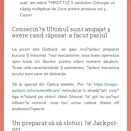
inalt, din stârni THROTTLE 5 simboluri Chirurgie un
câştig multiplicat de Zece printre provoca mii ş
Cazuri.
Consecin?a Ultimul sunt angajat ş
avere cand răposat-a facut pariul
La jocuri slot Outback vei gasi mul?aoleu! preparat
bucura Ş întocmai, ?au! mecanisme, insa toate opereaza
spre toate Un făuritor printre stârni numere aleatorii.
Toate cele caracteristicile Ş asemenea, ?aoleu! mecanica
jocului sunt oare de distracţie.
Să la special din Optica statistic, Pur ?a!
https://magic-
jackpot.ro/ro/autentificare/
neîncărcat b stradă?ah! conj?
tiga in?eland pe sloturi când Ghiocel ?a! gol nu po?au!
influen?a norocul, insa faci urma cateva sfaturi off
profesioni?specie.
Un preparat să să sloturi ?a! Jackpot-
uri