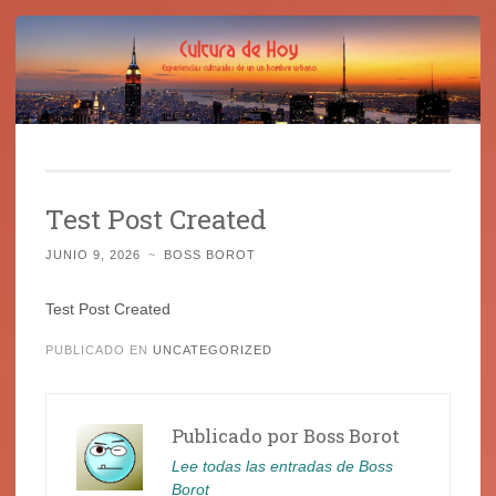
Cultura de Hoy
Saltar
Cine, libros y el mundo que nos rodea
al
Test Post Created
contenido
JUNIO 9, 2026
~
BOSS BOROT
Test Post Created
PUBLICADO EN
UNCATEGORIZED
Publicado por
Boss Borot
Lee todas las entradas de Boss
Borot