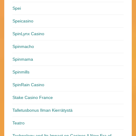
Spei
Speicasino
SpinLynx Casino
Spinmacho
Spinmama
Spinmills
SpinRain Casino
Stake Casino France
Talletusbonus Ilman Kierrätystä
Teatro
Technology and Its Impact on Casinos A New Era of