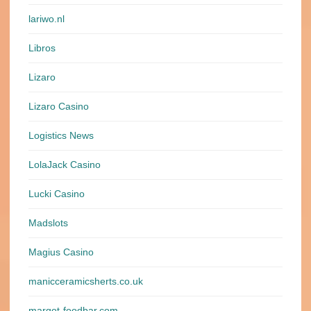
lariwo.nl
Libros
Lizaro
Lizaro Casino
Logistics News
LolaJack Casino
Lucki Casino
Madslots
Magius Casino
manicceramicsherts.co.uk
margot-foodbar.com