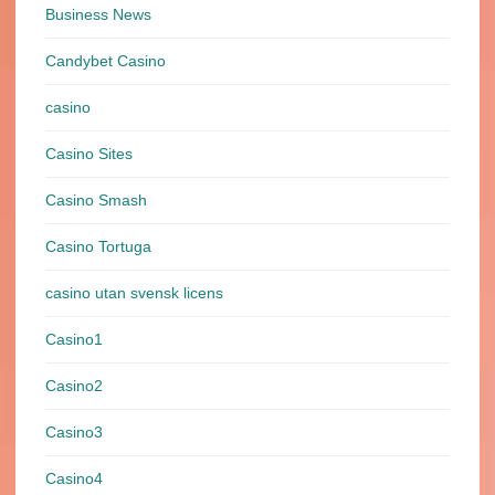
Business News
Candybet Casino
casino
Casino Sites
Casino Smash
Casino Tortuga
casino utan svensk licens
Casino1
Casino2
Casino3
Casino4