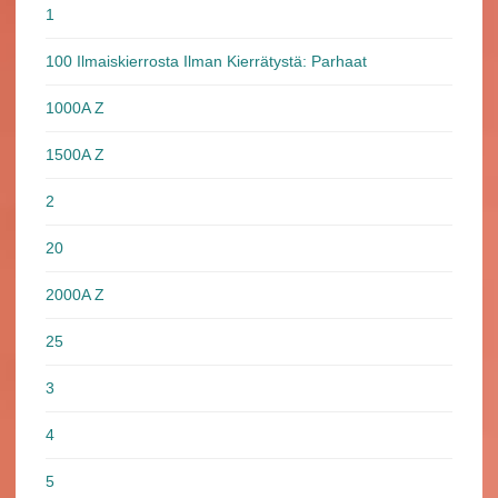
1
100 Ilmaiskierrosta Ilman Kierrätystä: Parhaat
1000A Z
1500A Z
2
20
2000A Z
25
3
4
5