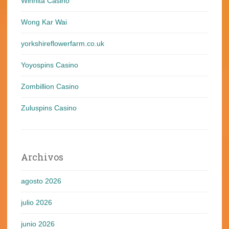
Winnita Casino
Wong Kar Wai
yorkshireflowerfarm.co.uk
Yoyospins Casino
Zombillion Casino
Zuluspins Casino
Archivos
agosto 2026
julio 2026
junio 2026