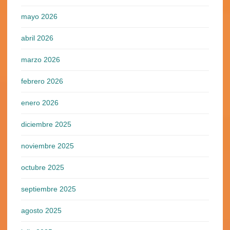
mayo 2026
abril 2026
marzo 2026
febrero 2026
enero 2026
diciembre 2025
noviembre 2025
octubre 2025
septiembre 2025
agosto 2025