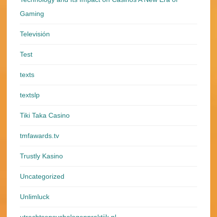
Gaming
Televisión
Test
texts
textslp
Tiki Taka Casino
tmfawards.tv
Trustly Kasino
Uncategorized
Unlimluck