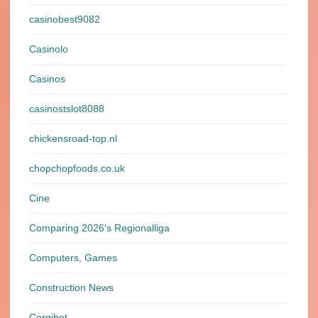
casinobest9082
Casinolo
Casinos
casinostslot8088
chickensroad-top.nl
chopchopfoods.co.uk
Cine
Comparing 2026's Regionalliga
Computers, Games
Construction News
Corgibet