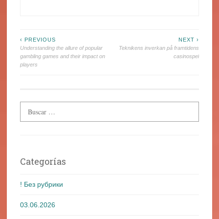
Navegación
‹ PREVIOUS
NEXT ›
Understanding the allure of popular
Teknikens inverkan på framtidens
de
gambling games and their impact on
casinospel
players
entradas
Categorías
! Без рубрики
03.06.2026