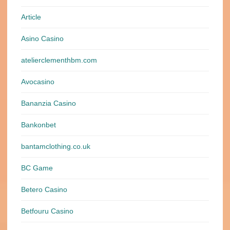
Article
Asino Casino
atelierclementhbm.com
Avocasino
Bananzia Casino
Bankonbet
bantamclothing.co.uk
BC Game
Betero Casino
Betfouru Casino