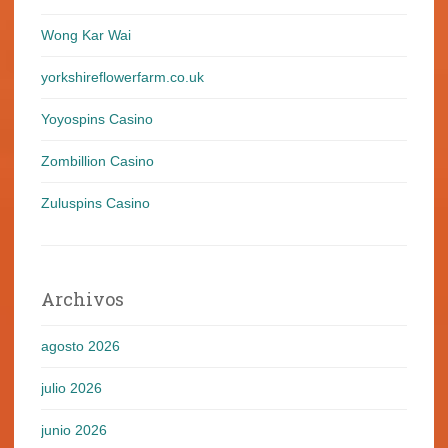
Wong Kar Wai
yorkshireflowerfarm.co.uk
Yoyospins Casino
Zombillion Casino
Zuluspins Casino
Archivos
agosto 2026
julio 2026
junio 2026