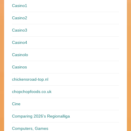
Casino1
Casino2
Casino3
Casino4
Casinolo
Casinos
chickensroad-top.nl
chopchopfoods.co.uk
Cine
Comparing 2026's Regionalliga
Computers, Games