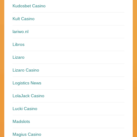
Kudosbet Casino
Kult Casino
lariwo.nl
Libros
Lizaro
Lizaro Casino
Logistics News
LolaJack Casino
Lucki Casino
Madslots
Magius Casino