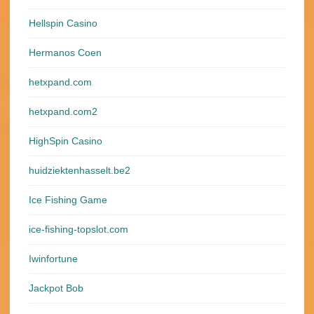
Hellspin Casino
Hermanos Coen
hetxpand.com
hetxpand.com2
HighSpin Casino
huidziektenhasselt.be2
Ice Fishing Game
ice-fishing-topslot.com
Iwinfortune
Jackpot Bob