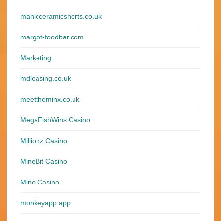
manicceramicsherts.co.uk
margot-foodbar.com
Marketing
mdleasing.co.uk
meettheminx.co.uk
MegaFishWins Casino
Millionz Casino
MineBit Casino
Mino Casino
monkeyapp.app