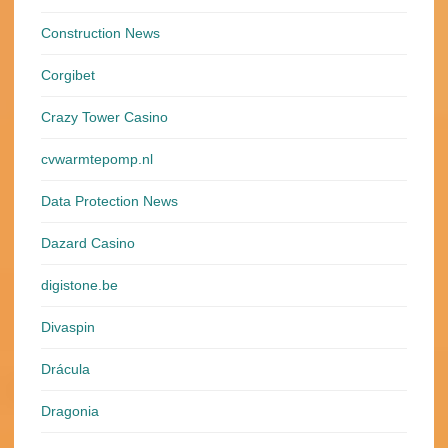
Construction News
Corgibet
Crazy Tower Сasino
cvwarmtepomp.nl
Data Protection News
Dazard Casino
digistone.be
Divaspin
Drácula
Dragonia