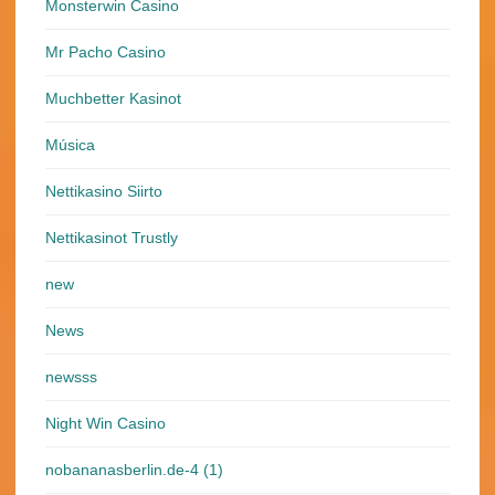
Monsterwin Casino
Mr Pacho Casino
Muchbetter Kasinot
Música
Nettikasino Siirto
Nettikasinot Trustly
new
News
newsss
Night Win Casino
nobananasberlin.de-4 (1)