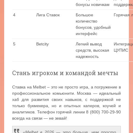
бонусы новичкам
поддержк
4
Лига Ставок
Большое
Горячая 
количество
бонусов, удобный
интерфейс
5
Betcity
Легкий вывод
Интеграц
средств, высокая
ЦУПИС
надежность
Стань игроком и командой мечты
Ставка на Melbet – это не просто игра, а погружение в
профессиональное комьюнити. Москва — идеальный
хаб для развития своих навыков, с поддержкой не
только букмекера, но и опытных каперов, коучей и
аналитиков. Телефон горячей линии 8 (800) 700-29-90
всегда на связи — не зевай!
«Melbet в 2026 — это больше, чем просто