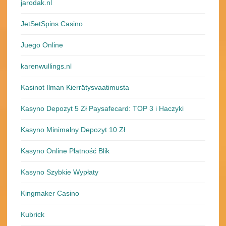
jarodak.nl
JetSetSpins Casino
Juego Online
karenwullings.nl
Kasinot Ilman Kierrätysvaatimusta
Kasyno Depozyt 5 Zł Paysafecard: TOP 3 i Haczyki
Kasyno Minimalny Depozyt 10 Zł
Kasyno Online Płatność Blik
Kasyno Szybkie Wypłaty
Kingmaker Casino
Kubrick