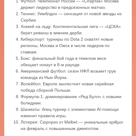
Футбол: Чемпионат России — «Спартак» Москва
держит лидерство в предсезонных матчах.
Теннис: Уимблдон — сенсация от новой звезды из
Сербии.
Хоккей на льду: Континентальная лига — «ЦСКА»
берет реванш в зимнем дерби.
Киберспорт: турниры по Dota 2 охватят новые
регионы, Москва и Омск в числе лидеров по
ставкам.
Бокс: финальный бой года в тяжелом весе
обещает нокаут в 8-м раунде.
Американский футбол: сезон НФЛ возьмет грув
команда из Нью-Йорка.
Волейбол: Европе захлестнет новая серийная
победа сборной Польши.
Формула-1: доминирование «Ред Булл» с новыми
болидами.
Шахматы: блиц-турнир с элементами AI-помощи
изменит правила игры.
Лотерея: Сюрприз от Melbet — уникальные αριθμοι
на февраль с повышенным джекпотом.