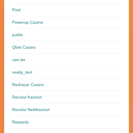
Post
Powerup Casino
public
Qbet Casino
raio.be
ready_text
Redracer Casino
Revolut Kasinot
Revolut Nettikasinot
Rewards