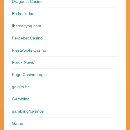
Dragonia Casino
En la ciudad
fbsrealtyhq.com
Felicebet Casino
FiestaSlots Casino
Forex News
Fugu Casino Login
galgito.be
Gambling
gambling/casinos
Game