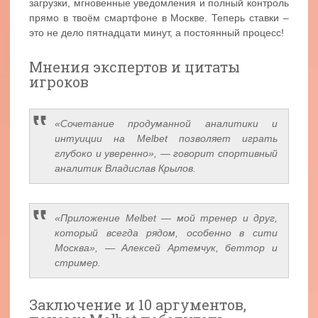
загрузки, мгновенные уведомления и полный контроль
прямо в твоём смартфоне в Москве. Теперь ставки –
это не дело пятнадцати минут, а постоянный процесс!
Мнения экспертов и цитаты
игроков
«Сочетание продуманной аналитики и
интуиции на Melbet позволяет играть
глубоко и уверенно», — говорит спортивный
аналитик Владислав Крылов.
«Приложение Melbet — мой тренер и друг,
который всегда рядом, особенно в сити
Москва», — Алексей Артемчук, беттор и
стример.
Заключение и 10 аргументов,