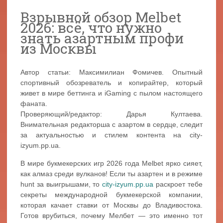
Взрывной обзор Melbet
2026: всё, что нужно
знать азартным профи
из Москвы
Автор статьи:
Максимилиан Фомичев
. Опытный
спортивный обозреватель и копирайтер, который
живет в мире беттинга и iGaming с пылом настоящего
фаната.
Проверяющий/редактор:
Дарья Култаева
.
Внимательная редакторша с азартом в сердце, следит
за актуальностью и стилем контента на city-
izyum.pp.ua.
В мире букмекерских игр 2026 года Melbet ярко сияет,
как алмаз среди вулканов! Если ты азартен и в режиме
hunt за выигрышами, то
city-izyum.pp.ua
раскроет тебе
секреты международной букмекерской компании,
которая качает ставки от Москвы до Владивостока.
Готов врубиться, почему Мелбет — это именно тот