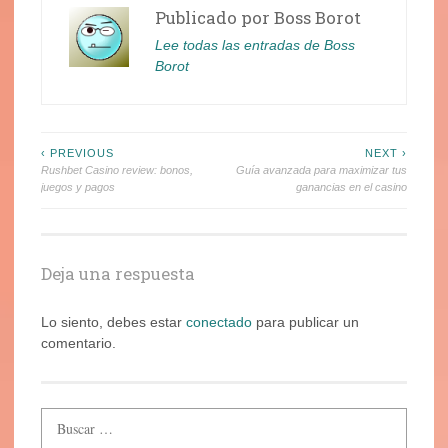
Publicado por
Boss Borot
Lee todas las entradas de Boss
Borot
Navegación
‹ PREVIOUS
NEXT ›
Rushbet Casino review: bonos,
Guía avanzada para maximizar tus
de
juegos y pagos
ganancias en el casino
entradas
Deja una respuesta
Lo siento, debes estar
conectado
para publicar un
comentario.