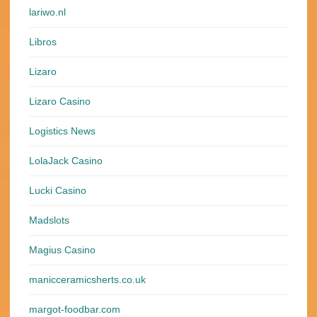
lariwo.nl
Libros
Lizaro
Lizaro Casino
Logistics News
LolaJack Casino
Lucki Casino
Madslots
Magius Casino
manicceramicsherts.co.uk
margot-foodbar.com