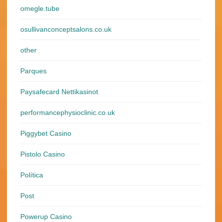
omegle.tube
osullivanconceptsalons.co.uk
other
Parques
Paysafecard Nettikasinot
performancephysioclinic.co.uk
Piggybet Casino
Pistolo Casino
Política
Post
Powerup Casino