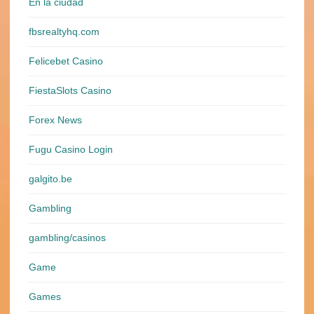
En la ciudad
fbsrealtyhq.com
Felicebet Casino
FiestaSlots Casino
Forex News
Fugu Casino Login
galgito.be
Gambling
gambling/casinos
Game
Games