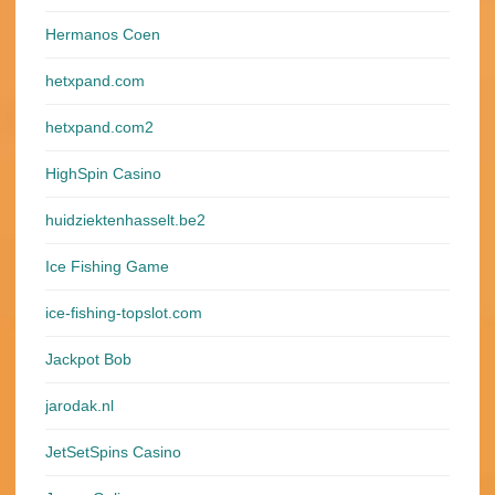
Hermanos Coen
hetxpand.com
hetxpand.com2
HighSpin Casino
huidziektenhasselt.be2
Ice Fishing Game
ice-fishing-topslot.com
Jackpot Bob
jarodak.nl
JetSetSpins Casino