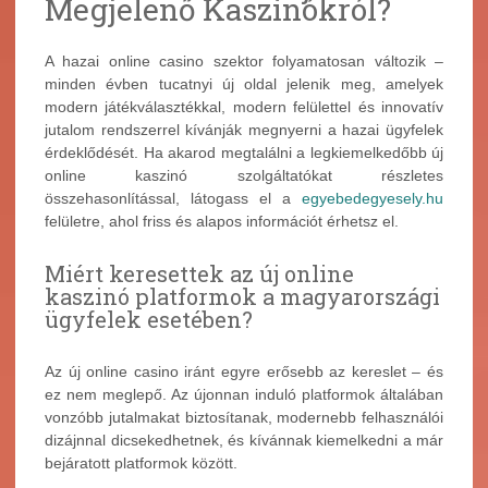
Megjelenő Kaszinókról?
A hazai online casino szektor folyamatosan változik –
minden évben tucatnyi új oldal jelenik meg, amelyek
modern játékválasztékkal, modern felülettel és innovatív
jutalom rendszerrel kívánják megnyerni a hazai ügyfelek
érdeklődését. Ha akarod megtalálni a legkiemelkedőbb új
online kaszinó szolgáltatókat részletes
összehasonlítással, látogass el a
egyebedegyesely.hu
felületre, ahol friss és alapos információt érhetsz el.
Miért keresettek az új online
kaszinó platformok a magyarországi
ügyfelek esetében?
Az új online casino iránt egyre erősebb az kereslet – és
ez nem meglepő. Az újonnan induló platformok általában
vonzóbb jutalmakat biztosítanak, modernebb felhasználói
dizájnnal dicsekedhetnek, és kívánnak kiemelkedni a már
bejáratott platformok között.