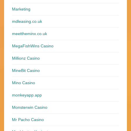
Marketing
mdleasing.co.uk
meettheminx.co.uk
MegaFishWins Casino
Millionz Casino
MineBit Casino
Mino Casino
monkeyapp.app
Monsterwin Casino
Mr Pacho Casino