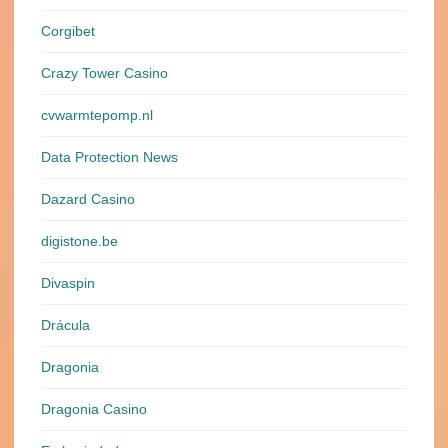
Corgibet
Crazy Tower Сasino
cvwarmtepomp.nl
Data Protection News
Dazard Casino
digistone.be
Divaspin
Drácula
Dragonia
Dragonia Casino