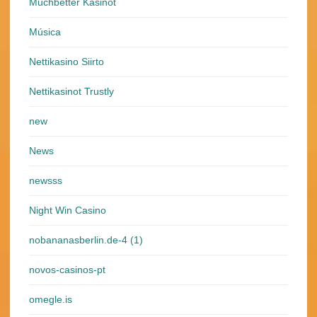
Muchbetter Kasinot
Música
Nettikasino Siirto
Nettikasinot Trustly
new
News
newsss
Night Win Casino
nobananasberlin.de-4 (1)
novos-casinos-pt
omegle.is