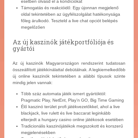
esetben olvasd el a kondíciókat
Támogatás és reakcióidő: Egy újonnan megjelenő
oldal tekintetében az ügyfélszolgálat hatékonysága
főleg árulkodó. Teszteld a live chat opciót belépés
megelőzően
Az új kaszinók játékportfóliója és
gyártói
Az új kaszinók Magyarországon rendszerint tudatosan
összeállított játékkínálattal debütálnak. A legkiemelkedőbb
új online kaszinók tekintetében a alábbi típusok szinte
mindig jelen vannak:
Több száz automata játék ismert gyártóktól:
Pragmatic Play, NetEnt, Play’n GO, Big Time Gaming
Élő kaszinó terület profi játékvezetőkkel, ahol a live
blackjack, live rulett és live baccarat leginkább
elterjedt a hungary casino online játékosok esetében
Tradicionális kaszinójátékok megszokott és korszerű
megjelenésekben