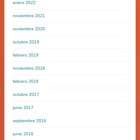
enero 2022
noviembre 2021
noviembre 2020
octubre 2019
febrero 2019
noviembre 2018
febrero 2018
octubre 2017
junio 2017
septiembre 2016
junio 2016