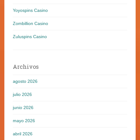
Yoyospins Casino
Zombillion Casino
Zuluspins Casino
Archivos
agosto 2026
julio 2026
junio 2026
mayo 2026
abril 2026