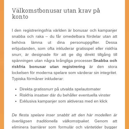
Välkomstbonusar utan krav på
konto
I den registreringsfria världen är bonusar och kampanjer
snabba och raka – du får omedelbara fördelar utan att
behöva lämna ut dina personuppgifter. Dessa
erbjudanden, som ofta inkluderar gratisspel eller riskfria
snurr, är designade för att ge dig direkt tillgång till
spänningen utan några krångliga processer.
Snabba och
riskfria bonusar utan registrering
är den stora
lockelsen för moderna spelare som värderar sin integritet.
Typiska förmåner inkluderar:
Direkta gratissnurr på utvalda spelautomater
Riskfria insatser där du behåller eventuella vinster
Exklusiva kampanjer som aktiveras med en klick
De flesta spelare inser snabbt att den här modellen är
överlägsen traditionella välkomstpaket.
Genom att
eliminera barriärer som formulär och väntetider bygger