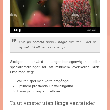
Öva på samma bana i några minuter – det är
nyckeln till att bemästra tempot.
Slutligen, använd tangentbordsgenvägar eller
specialinställningar för att minimera överflödiga klick.
Lista med steg:
Välj rätt spel med korta omgångar.
Optimera prestanda i inställningarna.
Träna på timing och reflexer.
Ta ut vinster utan långa väntetider