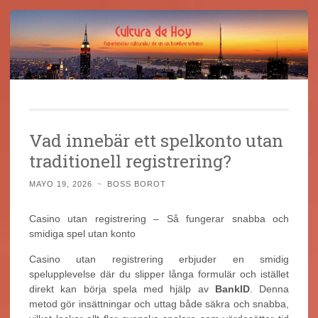
Cultura de Hoy
Saltar
Cine, libros y el mundo que nos rodea
al
Vad innebär ett spelkonto utan
contenido
traditionell registrering?
MAYO 19, 2026
~
BOSS BOROT
Casino utan registrering – Så fungerar snabba och
smidiga spel utan konto
Casino utan registrering erbjuder en smidig
spelupplevelse där du slipper långa formulär och istället
direkt kan börja spela med hjälp av
BankID
. Denna
metod gör insättningar och uttag både säkra och snabba,