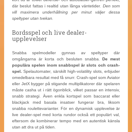
där beslut fattas i realtid utan långa väntetider.
Den som
vill maximera underhållning per minut väljer dessa
speltyper utan tvekan.
Bordsspel och live dealer-
upplevelser
Snabba spelmodeller gynnas av speltyper där
omgångarna är korta och besluten snabba.
De mest
populära spelen inom snabbspel är slots och crash-
spel.
Spelautomater, särskilt high-volatility slots, erbjuder
omedelbara resultat med få snurr. Crash-spel som Aviator
eller JetX bygger på stigande multiplikatorer där spelaren
måste casha ut i rätt ögonblick, vilket passar en intensiv,
snabb strategi. Även enkla kortspel som baccarat eller
blackjack med basala insatser fungerar bra, liksom
snabba roulettevarianter. För en dynamisk upplevelse är
live dealer-spel med korta rundor också ett populärt val,
eftersom de kombinerar tempo med en autentisk känsla
utan att dra ut på tiden.