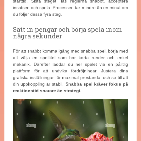
starttid. Sista steget: läs reglerna snabbt, acceptera
insatsen och spela. Processen tar mindre än en minut om
du följer dessa fyra steg.
Sätt in pengar och börja spela inom
några sekunder
För att snabbt komma igång med snabba spel, börja med
att välja en speltitel som har korta runder och enkel
mekanik. Därefter laddar du ner spelet via en pålitlig
plattform för att undvika fördröjningar. Justera dina
grafiska inställningar för maximal prestanda, och se till att
din uppkoppling är stabil.
Snabba spel kräver fokus på
reaktionstid snarare än strategi.