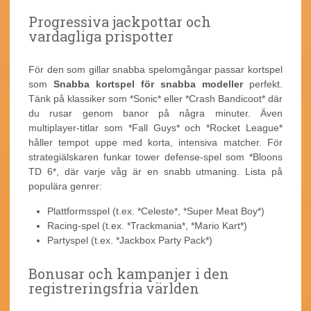
Progressiva jackpottar och
vardagliga prispotter
För den som gillar snabba spelomgångar passar kortspel
som
Snabba kortspel för snabba modeller
perfekt.
Tänk på klassiker som *Sonic* eller *Crash Bandicoot* där
du rusar genom banor på några minuter. Även
multiplayer-titlar som *Fall Guys* och *Rocket League*
håller tempot uppe med korta, intensiva matcher. För
strategiälskaren funkar tower defense-spel som *Bloons
TD 6*, där varje våg är en snabb utmaning. Lista på
populära genrer:
Plattformsspel (t.ex. *Celeste*, *Super Meat Boy*)
Racing-spel (t.ex. *Trackmania*, *Mario Kart*)
Partyspel (t.ex. *Jackbox Party Pack*)
Bonusar och kampanjer i den
registreringsfria världen