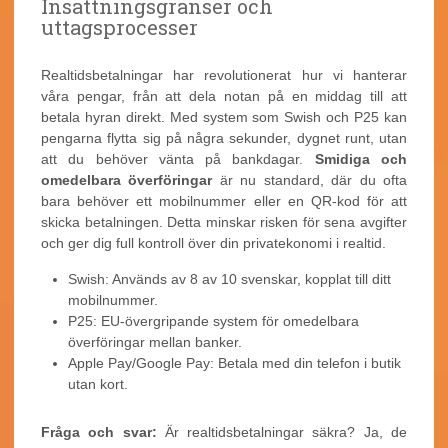
Insättningsgränser och
uttagsprocesser
Realtidsbetalningar har revolutionerat hur vi hanterar
våra pengar, från att dela notan på en middag till att
betala hyran direkt. Med system som Swish och P25 kan
pengarna flytta sig på några sekunder, dygnet runt, utan
att du behöver vänta på bankdagar.
Smidiga och
omedelbara överföringar
är nu standard, där du ofta
bara behöver ett mobilnummer eller en QR-kod för att
skicka betalningen. Detta minskar risken för sena avgifter
och ger dig full kontroll över din privatekonomi i realtid.
Swish: Används av 8 av 10 svenskar, kopplat till ditt
mobilnummer.
P25: EU-övergripande system för omedelbara
överföringar mellan banker.
Apple Pay/Google Pay: Betala med din telefon i butik
utan kort.
Fråga och svar:
Är realtidsbetalningar säkra? Ja, de