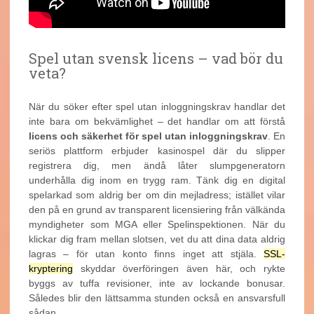
Spel utan svensk licens – vad bör du
veta?
När du söker efter spel utan inloggningskrav handlar det
inte bara om bekvämlighet – det handlar om att förstå
licens och säkerhet för spel utan inloggningskrav
. En
seriös plattform erbjuder kasinospel där du slipper
registrera dig, men ändå låter slumpgeneratorn
underhålla dig inom en trygg ram. Tänk dig en digital
spelarkad som aldrig ber om din mejladress; istället vilar
den på en grund av transparent licensiering från välkända
myndigheter som MGA eller Spelinspektionen. När du
klickar dig fram mellan slotsen, vet du att dina data aldrig
lagras – för utan konto finns inget att stjäla.
SSL-
kryptering
skyddar överföringen även här, och rykte
byggs av tuffa revisioner, inte av lockande bonusar.
Således blir den lättsamma stunden också en ansvarsfull
sådan.