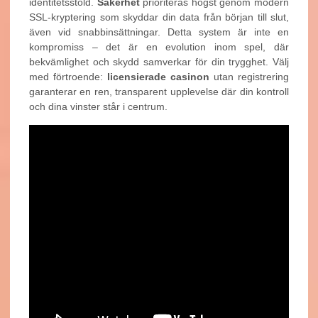
identitetsstöld.
Säkerhet
prioriteras högst genom modern
SSL-kryptering som skyddar din data från början till slut,
även vid snabbinsättningar. Detta system är inte en
kompromiss – det är en evolution inom spel, där
bekvämlighet och skydd samverkar för din trygghet. Välj
med förtroende:
licensierade casinon
utan registrering
garanterar en ren, transparent upplevelse där din kontroll
och dina vinster står i centrum.