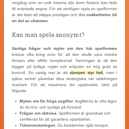
omgång som en unik historia där även fiaskon kan leda
till oväntade segrar. För att verkligen njuta av spelformen
är det bäst att släppa prestigen och låta
osäkerheten bli
en del av charmen
.
Kan man spela anonymt?
Vanliga frågor och myter om den här spelformen
kretsar ofta kring oron för att den skulle vara mindre
lönsam eller alltför komplicerad. Sanningen är att den
bygger på tydliga regler och erbjuder en hög grad av
kontroll. En vanlig myt är att
slumpen styr helt
, men i
själva verket påverkar dina strategiska val utdelningen
markant. För att maximera din upplevelse, tänk på
följande:
Myten om för höga avgifter
: Avgifterna är ofta lägre
än du tror, och synliga på förhand.
Frågan om rättvisa
: Spelformen är granskad och
certifierad för att garantera opartiskhet.
Tidsinvesteringen
: Du bestämmer själv tempot,