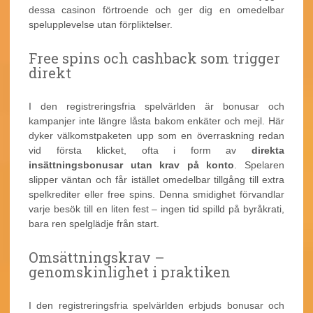
dessa casinon förtroende och ger dig en omedelbar
spelupplevelse utan förpliktelser.
Free spins och cashback som trigger
direkt
I den registreringsfria spelvärlden är bonusar och
kampanjer inte längre låsta bakom enkäter och mejl. Här
dyker välkomstpaketen upp som en överraskning redan
vid första klicket, ofta i form av
direkta
insättningsbonusar utan krav på konto
. Spelaren
slipper väntan och får istället omedelbar tillgång till extra
spelkrediter eller free spins. Denna smidighet förvandlar
varje besök till en liten fest – ingen tid spilld på byråkrati,
bara ren spelglädje från start.
Omsättningskrav –
genomskinlighet i praktiken
I den registreringsfria spelvärlden erbjuds bonusar och