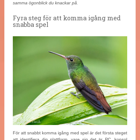
samma ögonblick du knackar på.
Fyra steg för att komma igång med
snabba spel
För att snabbt komma igång med spel är det första steget
att identifiera din plattform, vare sig det är PC, konsol