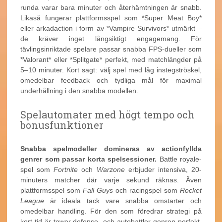
runda varar bara minuter och återhämtningen är snabb.
Likaså fungerar plattformsspel som *Super Meat Boy*
eller arkadaction i form av *Vampire Survivors* utmärkt –
de kräver inget långsiktigt engagemang. För
tävlingsinriktade spelare passar snabba FPS-dueller som
*Valorant* eller *Splitgate* perfekt, med matchlängder på
5–10 minuter. Kort sagt: välj spel med låg instegströskel,
omedelbar feedback och tydliga mål för maximal
underhållning i den snabba modellen.
Spelautomater med högt tempo och
bonusfunktioner
Snabba spelmodeller domineras av actionfyllda
genrer som passar korta spelsessioner.
Battle royale-
spel som
Fortnite
och
Warzone
erbjuder intensiva, 20-
minuters matcher där varje sekund räknas. Även
plattformsspel som
Fall Guys
och racingspel som
Rocket
League
är ideala tack vare snabba omstarter och
omedelbar handling. För den som föredrar strategi på
kort tid är tower defense- och autobattler-genren perfekt,