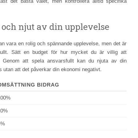
ast det bästa valet, men kontrollera alltid specifika
 och njut av din upplevelse
an vara en rolig och spännande upplevelse, men det är
sfullt. Sätt en budget för hur mycket du är villig att
n. Genom att spela ansvarsfullt kan du njuta av din
tan att det påverkar din ekonomi negativt.
OMSÄTTNING BIDRAG
100%
10%
5%