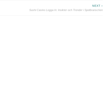
NEXT ›
Sushi Casino Logga In: Insikter och Trender i Spelbranschen