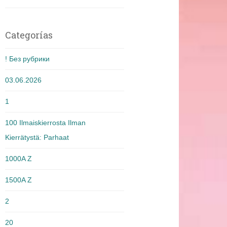
Categorías
! Без рубрики
03.06.2026
1
100 Ilmaiskierrosta Ilman
Kierrätystä: Parhaat
1000A Z
1500A Z
2
20