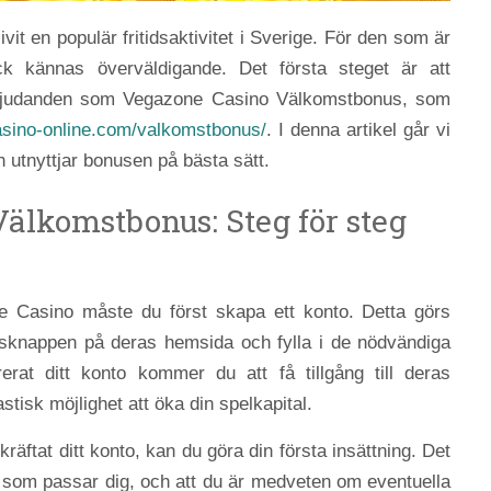
ivit en populär fritidsaktivitet i Sverige. För den som är
 kännas överväldigande. Det första steget är att
erbjudanden som Vegazone Casino Välkomstbonus, som
asino-online.com/valkomstbonus/
. I denna artikel går vi
utnyttjar bonusen på bästa sätt.
älkomstbonus: Steg för steg
e Casino måste du först skapa ett konto. Detta görs
ngsknappen på deras hemsida och fylla i de nödvändiga
rerat ditt konto kommer du att få tillgång till deras
stisk möjlighet att öka din spelkapital.
kräftat ditt konto, kan du göra din första insättning. Det
od som passar dig, och att du är medveten om eventuella