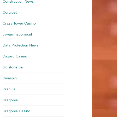
Construction News
Corgibet
Crazy Tower Сasino
cvwarmtepomp.nl
Data Protection News
Dazard Casino
digistone.be
Divaspin
Drácula
Dragonia
Dragonia Casino