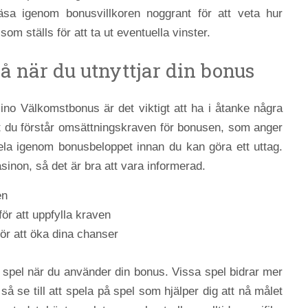
 läsa igenom bonusvillkoren noggrant för att veta hur
om ställs för att ta ut eventuella vinster.
på när du utnyttjar din bonus
no Välkomstbonus är det viktigt att ha i åtanke några
 att du förstår omsättningskraven för bonusen, som anger
a igenom bonusbeloppet innan du kan göra ett uttag.
sinon, så det är bra att vara informerad.
en
ör att uppfylla kraven
för att öka dina chanser
tt spel när du använder din bonus. Vissa spel bidrar mer
så se till att spela på spel som hjälper dig att nå målet