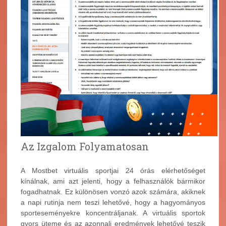
Az Izgalom Folyamatosan
A Mostbet virtuális sportjai 24 órás elérhetőséget
kínálnak, ami azt jelenti, hogy a felhasználók bármikor
fogadhatnak. Ez különösen vonzó azok számára, akiknek
a napi rutinja nem teszi lehetővé, hogy a hagyományos
sporteseményekre koncentráljanak. A virtuális sportok
gyors üteme és az azonnali eredmények lehetővé teszik