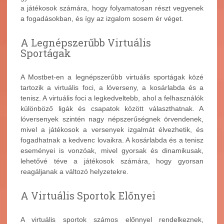
a játékosok számára, hogy folyamatosan részt vegyenek
a fogadásokban, és így az izgalom sosem ér véget.
A Legnépszerűbb Virtuális
Sportágak
A Mostbet-en a legnépszerűbb virtuális sportágak közé
tartozik a virtuális foci, a lóverseny, a kosárlabda és a
tenisz. A virtuális foci a legkedveltebb, ahol a felhasználók
különböző ligák és csapatok között választhatnak. A
lóversenyek szintén nagy népszerűségnek örvendenek,
mivel a játékosok a versenyek izgalmát élvezhetik, és
fogadhatnak a kedvenc lovaikra. A kosárlabda és a tenisz
eseményei is vonzóak, mivel gyorsak és dinamikusak,
lehetővé téve a játékosok számára, hogy gyorsan
reagáljanak a változó helyzetekre.
A Virtuális Sportok Előnyei
A virtuális sportok számos előnnyel rendelkeznek,