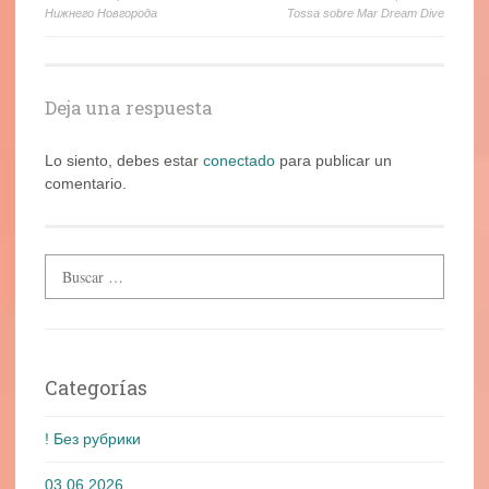
Нижнего Новгорода
Tossa sobre Mar Dream Dive
entradas
Deja una respuesta
Lo siento, debes estar
conectado
para publicar un
comentario.
Categorías
! Без рубрики
03.06.2026