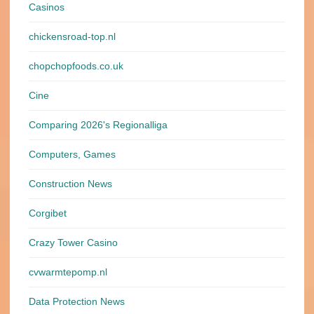
Casinos
chickensroad-top.nl
chopchopfoods.co.uk
Cine
Comparing 2026's Regionalliga
Computers, Games
Construction News
Corgibet
Crazy Tower Сasino
cvwarmtepomp.nl
Data Protection News