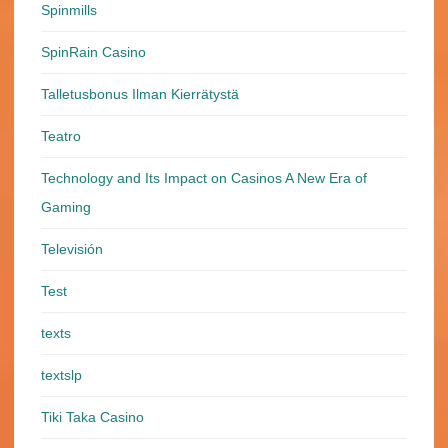
Spinmills
SpinRain Casino
Talletusbonus Ilman Kierrätystä
Teatro
Technology and Its Impact on Casinos A New Era of
Gaming
Televisión
Test
texts
textslp
Tiki Taka Casino