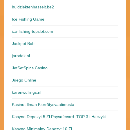
huidziektenhasselt.be2
Ice Fishing Game
ice-fishing-topslot.com
Jackpot Bob
jarodak.nl
JetSetSpins Casino
Juego Online
karenwullings.nl
Kasinot Ilman Kierrätysvaatimusta
Kasyno Depozyt 5 Zł Paysafecard: TOP 3 i Haczyki
Kasyno Minimalny Depozyt 10 Zł