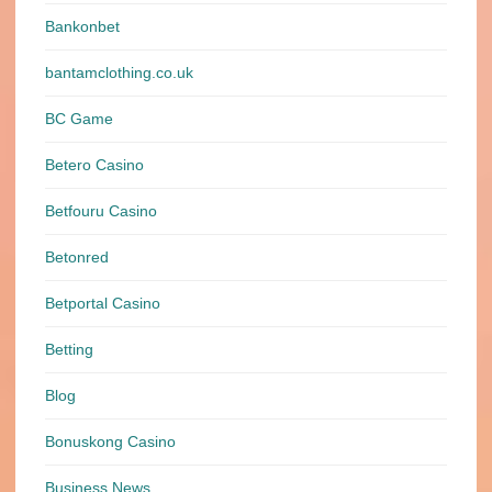
Bankonbet
bantamclothing.co.uk
BC Game
Betero Casino
Betfouru Casino
Betonred
Betportal Casino
Betting
Blog
Bonuskong Casino
Business News