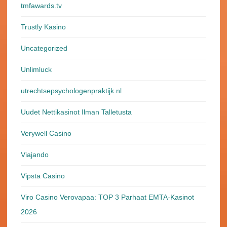
tmfawards.tv
Trustly Kasino
Uncategorized
Unlimluck
utrechtsepsychologenpraktijk.nl
Uudet Nettikasinot Ilman Talletusta
Verywell Casino
Viajando
Vipsta Casino
Viro Casino Verovapaa: TOP 3 Parhaat EMTA-Kasinot
2026