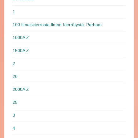
1
100 Ilmaiskierrosta Ilman Kierrätystä: Parhaat
1000A Z
1500A Z
2
20
2000A Z
25
3
4