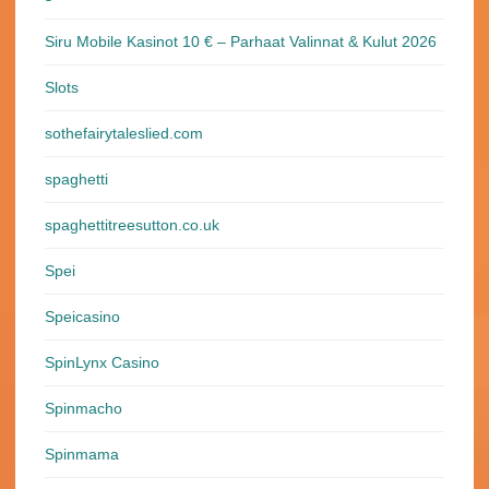
Siru Mobile Kasinot 10 € – Parhaat Valinnat & Kulut 2026
Slots
sothefairytaleslied.com
spaghetti
spaghettitreesutton.co.uk
Spei
Speicasino
SpinLynx Casino
Spinmacho
Spinmama