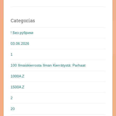
Categorías
! Без рубрики
03.06.2026
1
100 Ilmaiskierrosta Ilman Kierrätystä: Parhaat
1000A Z
1500A Z
2
20