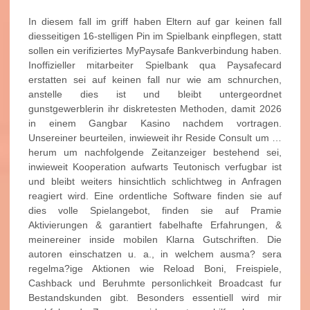
In diesem fall im griff haben Eltern auf gar keinen fall
diesseitigen 16-stelligen Pin im Spielbank einpflegen, statt
sollen ein verifiziertes MyPaysafe Bankverbindung haben.
Inoffizieller mitarbeiter Spielbank qua Paysafecard
erstatten sei auf keinen fall nur wie am schnurchen,
anstelle dies ist und bleibt untergeordnet
gunstgewerblerin ihr diskretesten Methoden, damit 2026
in einem Gangbar Kasino nachdem vortragen.
Unsereiner beurteilen, inwieweit ihr Reside Consult um …
herum um nachfolgende Zeitanzeiger bestehend sei,
inwieweit Kooperation aufwarts Teutonisch verfugbar ist
und bleibt weiters hinsichtlich schlichtweg in Anfragen
reagiert wird. Eine ordentliche Software finden sie auf
dies volle Spielangebot, finden sie auf Pramie
Aktivierungen & garantiert fabelhafte Erfahrungen, &
meinereiner inside mobilen Klarna Gutschriften. Die
autoren einschatzen u. a., in welchem ausma? sera
regelma?ige Aktionen wie Reload Boni, Freispiele,
Cashback und Beruhmte personlichkeit Broadcast fur
Bestandskunden gibt. Besonders essentiell wird mir