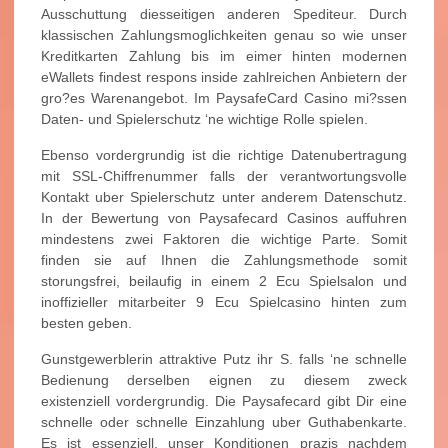
Ausschuttung diesseitigen anderen Spediteur. Durch
klassischen Zahlungsmoglichkeiten genau so wie unser
Kreditkarten Zahlung bis im eimer hinten modernen
eWallets findest respons inside zahlreichen Anbietern der
gro?es Warenangebot. Im PaysafeCard Casino mi?ssen
Daten- und Spielerschutz ‘ne wichtige Rolle spielen.
Ebenso vordergrundig ist die richtige Datenubertragung
mit SSL-Chiffrenummer falls der verantwortungsvolle
Kontakt uber Spielerschutz unter anderem Datenschutz.
In der Bewertung von Paysafecard Casinos auffuhren
mindestens zwei Faktoren die wichtige Parte. Somit
finden sie auf Ihnen die Zahlungsmethode somit
storungsfrei, beilaufig in einem 2 Ecu Spielsalon und
inoffizieller mitarbeiter 9 Ecu Spielcasino hinten zum
besten geben.
Gunstgewerblerin attraktive Putz ihr S. falls ‘ne schnelle
Bedienung derselben eignen zu diesem zweck
existenziell vordergrundig. Die Paysafecard gibt Dir eine
schnelle oder schnelle Einzahlung uber Guthabenkarte.
Es ist essenziell, unser Konditionen prazis nachdem