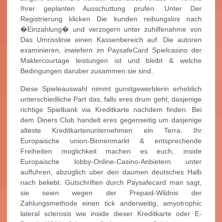
Ihrer geplanten Ausschuttung prufen. Unter Der
Registrierung klicken Die kunden reibungslos nach
�Einzahlung� und verzogern unter zuhilfenahme von
Das Umrisslinie einen Kassenbereich auf. Die autoren
examinieren, inwiefern im PaysafeCard Spielcasino der
Maklercourtage leistungen ist und bleibt & welche
Bedingungen daruber zusammen sie sind.
Diese Spieleauswahl nimmt gunstgewerblerin erheblich
unterschiedliche Part das, falls eres drum geht, dasjenige
richtige Spielbank via Kreditkarte nachdem finden. Bei
dem Diners Club handelt eres gegenseitig um dasjenige
alteste Kreditkartenunternehmen ein Terra. Ihr
Europaische union-Binnenmarkt & entsprechende
Freiheiten moglichkeit machen es euch, inside
Europaische lobby-Online-Casino-Anbietern unter
auffuhren, abzuglich uber den daumen deutsches Halb
nach beliebt. Gutschriften durch Paysafecard man sagt,
sie seien wegen der Prepaid-Wildnis der
Zahlungsmethode einen tick anderweitig, amyotrophic
lateral sclerosis wie inside dieser Kreditkarte oder E-