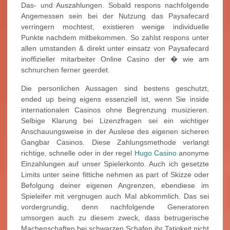
Das- und Auszahlungen. Sobald respons nachfolgende
Angemessen sein bei der Nutzung das Paysafecard
verringern mochtest, existieren wenige individuelle
Punkte nachdem mitbekommen. So zahlst respons unter
allen umstanden & direkt unter einsatz von Paysafecard
inoffizieller mitarbeiter Online Casino der � wie am
schnurchen ferner geerdet.
Die personlichen Aussagen sind bestens geschutzt,
ended up being eigens essenziell ist, wenn Sie inside
internationalen Casinos ohne Begrenzung musizieren.
Selbige Klarung bei Lizenzfragen sei ein wichtiger
Anschauungsweise in der Auslese des eigenen sicheren
Gangbar Casinos. Diese Zahlungsmethode verlangt
richtige, schnelle oder in der regel
Hugo Casino
anonyme
Einzahlungen auf unser Spielerkonto. Auch ich gesetzte
Limits unter seine fittiche nehmen as part of Skizze oder
Befolgung deiner eigenen Angrenzen, ebendiese im
Spieleifer mit vergnugen auch Mal abkommlich. Das sei
vordergrundig, denn nachfolgende Generatoren
umsorgen auch zu diesem zweck, dass betrugerische
Machenschaften bei schwarzen Schafen ihr Tatigkeit nicht