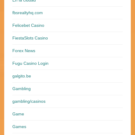
En la ciudad
fbsrealtyhq.com
Felicebet Casino
FiestaSlots Casino
Forex News
Fugu Casino Login
galgito.be
Gambling
gambling/casinos
Game
Games