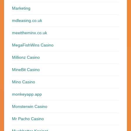
Marketing
mdleasing.co.uk
meettheminx.co.uk
MegaFishWins Casino
Millionz Casino
MineBit Casino
Mino Casino
monkeyapp.app
Monsterwin Casino
Mr Pacho Casino