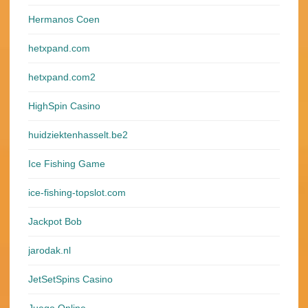
Hermanos Coen
hetxpand.com
hetxpand.com2
HighSpin Casino
huidziektenhasselt.be2
Ice Fishing Game
ice-fishing-topslot.com
Jackpot Bob
jarodak.nl
JetSetSpins Casino