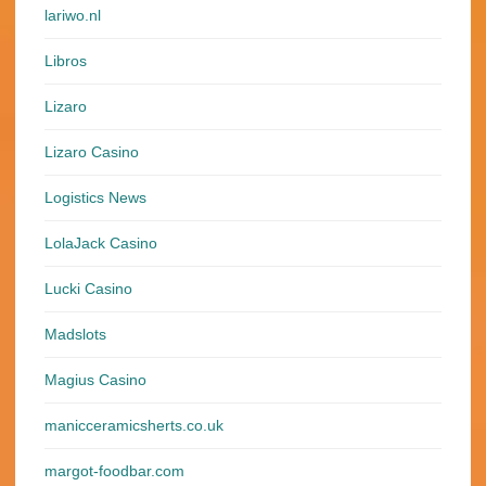
lariwo.nl
Libros
Lizaro
Lizaro Casino
Logistics News
LolaJack Casino
Lucki Casino
Madslots
Magius Casino
manicceramicsherts.co.uk
margot-foodbar.com