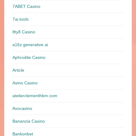
7ABET Casino
7ai.tools
8ty8 Casino
a16z generative ai
Aphrodite Casino
Article
Asino Casino
atelierclementhbm.com
Avocasino
Bananzia Casino
Bankonbet