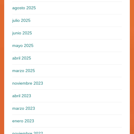
agosto 2025
julio 2025
junio 2025
mayo 2025
abril 2025
marzo 2025
noviembre 2023
abril 2023
marzo 2023
enero 2023
noviembre 2022