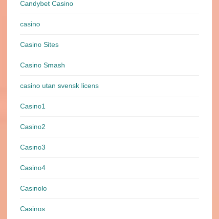
Candybet Casino
casino
Casino Sites
Casino Smash
casino utan svensk licens
Casino1
Casino2
Casino3
Casino4
Casinolo
Casinos