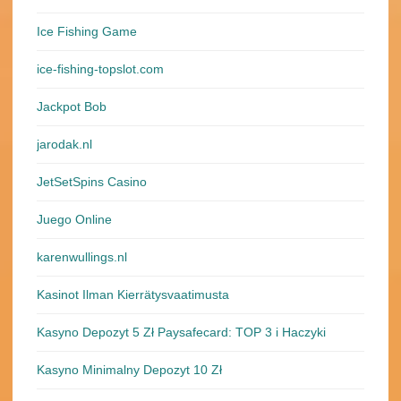
Ice Fishing Game
ice-fishing-topslot.com
Jackpot Bob
jarodak.nl
JetSetSpins Casino
Juego Online
karenwullings.nl
Kasinot Ilman Kierrätysvaatimusta
Kasyno Depozyt 5 Zł Paysafecard: TOP 3 i Haczyki
Kasyno Minimalny Depozyt 10 Zł