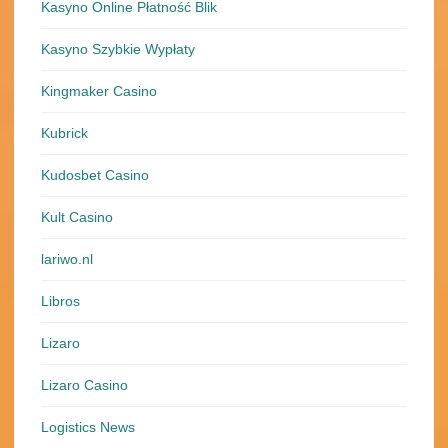
Kasyno Online Płatność Blik
Kasyno Szybkie Wypłaty
Kingmaker Casino
Kubrick
Kudosbet Casino
Kult Casino
lariwo.nl
Libros
Lizaro
Lizaro Casino
Logistics News