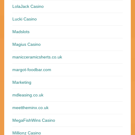
LolaJack Casino
Lucki Casino
Madslots
Magius Casino
manicceramicsherts.co.uk
margot-foodbar.com
Marketing
mdleasing.co.uk
meettheminx.co.uk
MegaFishWins Casino
Millionz Casino