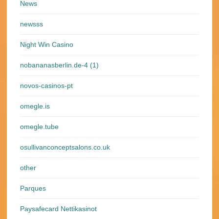
News
newsss
Night Win Casino
nobananasberlin.de-4 (1)
novos-casinos-pt
omegle.is
omegle.tube
osullivanconceptsalons.co.uk
other
Parques
Paysafecard Nettikasinot