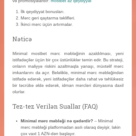
və promosiyalardır:
mostbet az qeydiyyat
İlk qeydiyyat bonusları.
Mərc geri qaytarma təklifləri.
İkinci mərc üçün artırmalar.
Nəticə
Minimal mostbet mərc məbləğinin azaldılması, yeni
istifadəçilər üçün bir çox üstünlüklər təmin edir. Bu strateji,
onların maliyyə riskini azaltmaqla yanaşı, müxtəlif mərc
imkanlarını da açır. Beləliklə, minimal mərc məbləğindən
istifadə edərək, yeni istifadəçilər daha rahat və təhlükəsiz
bir təcrübə əldə edərək, idman mərcləri dünyasına daxil
olurlar.
Tez-tez Verilən Suallar (FAQ)
Minimal mərc məbləği nə qədərdir?
– Minimal
mərc məbləği platformadan asılı olaraq dəyişir, lakin
çox vaxt 1 AZN-dən başlayır.