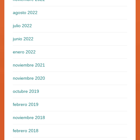
agosto 2022
julio 2022
junio 2022
enero 2022
noviembre 2021
noviembre 2020
octubre 2019
febrero 2019
noviembre 2018
febrero 2018