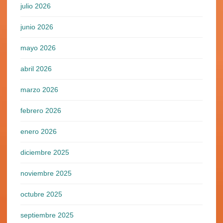
julio 2026
junio 2026
mayo 2026
abril 2026
marzo 2026
febrero 2026
enero 2026
diciembre 2025
noviembre 2025
octubre 2025
septiembre 2025