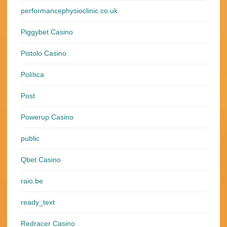
performancephysioclinic.co.uk
Piggybet Casino
Pistolo Casino
Política
Post
Powerup Casino
public
Qbet Casino
raio.be
ready_text
Redracer Casino