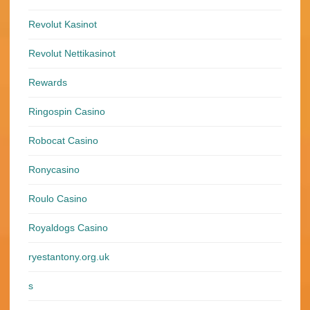
Revolut Kasinot
Revolut Nettikasinot
Rewards
Ringospin Casino
Robocat Casino
Ronycasino
Roulo Casino
Royaldogs Casino
ryestantony.org.uk
s