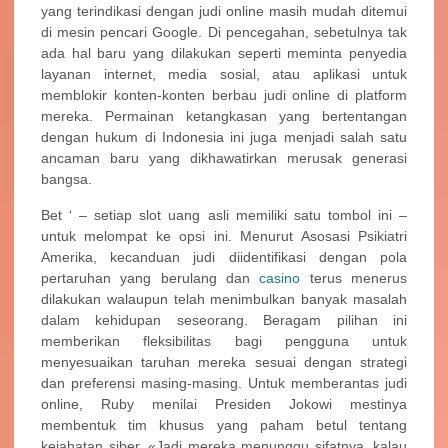
yang terindikasi dengan judi online masih mudah ditemui
di mesin pencari Google. Di pencegahan, sebetulnya tak
ada hal baru yang dilakukan seperti meminta penyedia
layanan internet, media sosial, atau aplikasi untuk
memblokir konten-konten berbau judi online di platform
mereka. Permainan ketangkasan yang bertentangan
dengan hukum di Indonesia ini juga menjadi salah satu
ancaman baru yang dikhawatirkan merusak generasi
bangsa.
Bet ‘ – setiap slot uang asli memiliki satu tombol ini –
untuk melompat ke opsi ini. Menurut Asosasi Psikiatri
Amerika, kecanduan judi diidentifikasi dengan pola
pertaruhan yang berulang dan
casino
terus menerus
dilakukan walaupun telah menimbulkan banyak masalah
dalam kehidupan seseorang. Beragam pilihan ini
memberikan fleksibilitas bagi pengguna untuk
menyesuaikan taruhan mereka sesuai dengan strategi
dan preferensi masing-masing. Untuk memberantas judi
online, Ruby menilai Presiden Jokowi mestinya
membentuk tim khusus yang paham betul tentang
kejahatan siber. «Jadi mereka menunggu sifatnya, kalau