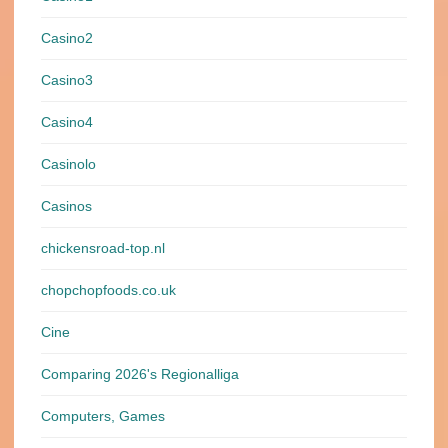
Casino2
Casino3
Casino4
Casinolo
Casinos
chickensroad-top.nl
chopchopfoods.co.uk
Cine
Comparing 2026's Regionalliga
Computers, Games