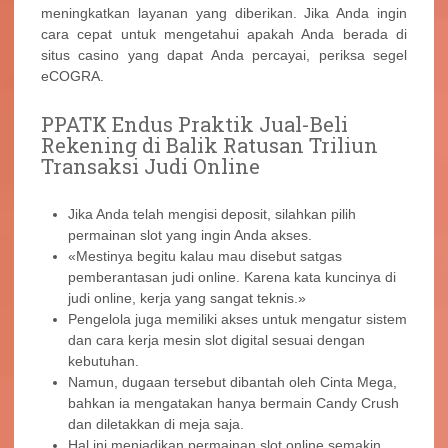
meningkatkan layanan yang diberikan. Jika Anda ingin
cara cepat untuk mengetahui apakah Anda berada di
situs casino yang dapat Anda percayai, periksa segel
eCOGRA.
PPATK Endus Praktik Jual-Beli
Rekening di Balik Ratusan Triliun
Transaksi Judi Online
Jika Anda telah mengisi deposit, silahkan pilih
permainan slot yang ingin Anda akses.
«Mestinya begitu kalau mau disebut satgas
pemberantasan judi online. Karena kata kuncinya di
judi online, kerja yang sangat teknis.»
Pengelola juga memiliki akses untuk mengatur sistem
dan cara kerja mesin slot digital sesuai dengan
kebutuhan.
Namun, dugaan tersebut dibantah oleh Cinta Mega,
bahkan ia mengatakan hanya bermain Candy Crush
dan diletakkan di meja saja.
Hal ini menjadikan permainan slot online semakin