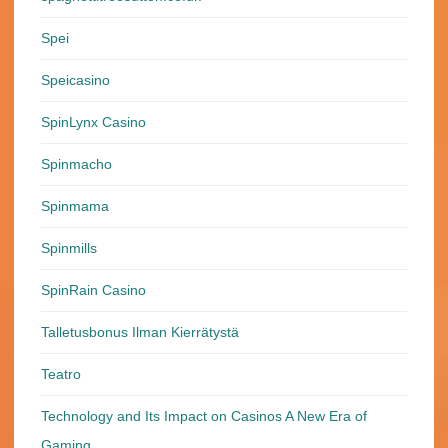
Spei
Speicasino
SpinLynx Casino
Spinmacho
Spinmama
Spinmills
SpinRain Casino
Talletusbonus Ilman Kierrätystä
Teatro
Technology and Its Impact on Casinos A New Era of
Gaming