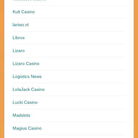
Kult Casino
lariwo.nl
Libros
Lizaro
Lizaro Casino
Logistics News
LolaJack Casino
Lucki Casino
Madslots
Magius Casino