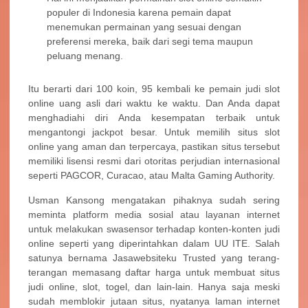
populer di Indonesia karena pemain dapat
menemukan permainan yang sesuai dengan
preferensi mereka, baik dari segi tema maupun
peluang menang.
Itu berarti dari 100 koin, 95 kembali ke pemain judi slot
online uang asli dari waktu ke waktu. Dan Anda dapat
menghadiahi diri Anda kesempatan terbaik untuk
mengantongi jackpot besar. Untuk memilih situs slot
online yang aman dan terpercaya, pastikan situs tersebut
memiliki lisensi resmi dari otoritas perjudian internasional
seperti PAGCOR, Curacao, atau Malta Gaming Authority.
Usman Kansong mengatakan pihaknya sudah sering
meminta platform media sosial atau layanan internet
untuk melakukan swasensor terhadap konten-konten judi
online seperti yang diperintahkan dalam UU ITE. Salah
satunya bernama Jasawebsiteku Trusted yang terang-
terangan memasang daftar harga untuk membuat situs
judi online, slot, togel, dan lain-lain. Hanya saja meski
sudah memblokir jutaan situs, nyatanya laman internet