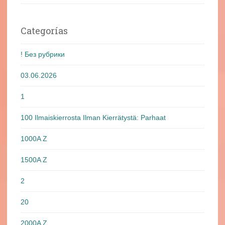
Categorías
! Без рубрики
03.06.2026
1
100 Ilmaiskierrosta Ilman Kierrätystä: Parhaat
1000A Z
1500A Z
2
20
2000A Z