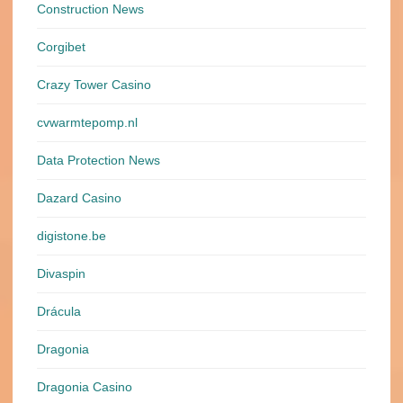
Construction News
Corgibet
Crazy Tower Сasino
cvwarmtepomp.nl
Data Protection News
Dazard Casino
digistone.be
Divaspin
Drácula
Dragonia
Dragonia Casino