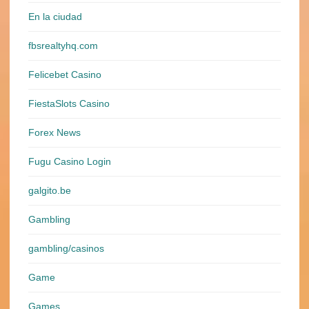
En la ciudad
fbsrealtyhq.com
Felicebet Casino
FiestaSlots Casino
Forex News
Fugu Casino Login
galgito.be
Gambling
gambling/casinos
Game
Games