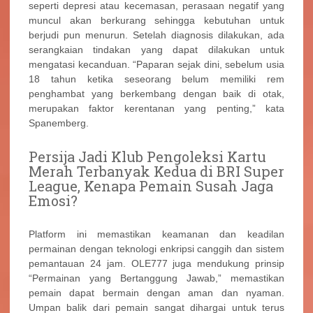
seperti depresi atau kecemasan, perasaan negatif yang
muncul akan berkurang sehingga kebutuhan untuk
berjudi pun menurun. Setelah diagnosis dilakukan, ada
serangkaian tindakan yang dapat dilakukan untuk
mengatasi kecanduan. “Paparan sejak dini, sebelum usia
18 tahun ketika seseorang belum memiliki rem
penghambat yang berkembang dengan baik di otak,
merupakan faktor kerentanan yang penting,” kata
Spanemberg.
Persija Jadi Klub Pengoleksi Kartu
Merah Terbanyak Kedua di BRI Super
League, Kenapa Pemain Susah Jaga
Emosi?
Platform ini memastikan keamanan dan keadilan
permainan dengan teknologi enkripsi canggih dan sistem
pemantauan 24 jam. OLE777 juga mendukung prinsip
“Permainan yang Bertanggung Jawab,” memastikan
pemain dapat bermain dengan aman dan nyaman.
Umpan balik dari pemain sangat dihargai untuk terus