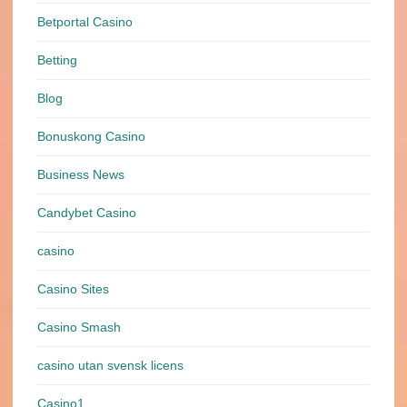
Betportal Casino
Betting
Blog
Bonuskong Casino
Business News
Candybet Casino
casino
Casino Sites
Casino Smash
casino utan svensk licens
Casino1