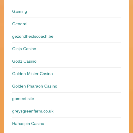
Gaming
General
gezondheidscoach.be
Ginja Casino
Godz Casino
Golden Mister Casino
Golden Pharaoh Casino
gomeet.site
greysgreenfarm.co.uk
Hahaspin Casino