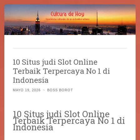
Cultura de Hoy
Saltar
Cine, libros y el mundo que nos rodea
al
10 Situs judi Slot Online
contenido
Terbaik Terpercaya No 1 di
Indonesia
MAYO 19, 2026
~
BOSS BOROT
10 Situs judi Slot Online
Terbaik Terpercaya No 1 di
Indonesia