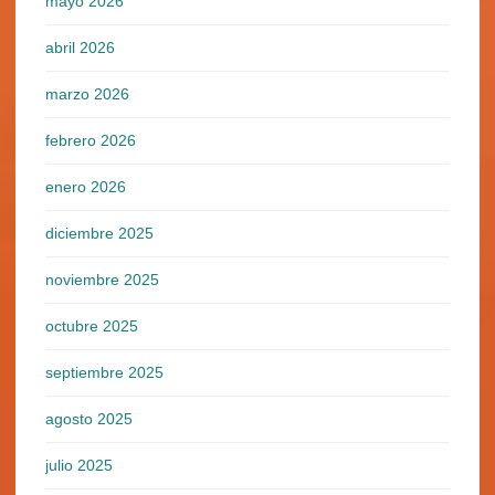
mayo 2026
abril 2026
marzo 2026
febrero 2026
enero 2026
diciembre 2025
noviembre 2025
octubre 2025
septiembre 2025
agosto 2025
julio 2025