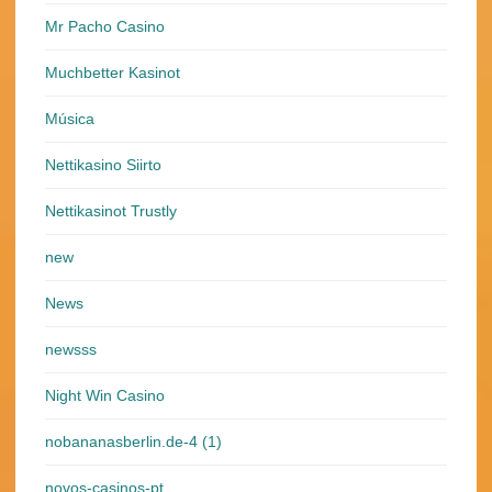
Mr Pacho Casino
Muchbetter Kasinot
Música
Nettikasino Siirto
Nettikasinot Trustly
new
News
newsss
Night Win Casino
nobananasberlin.de-4 (1)
novos-casinos-pt