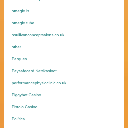
omegle.is
omegle.tube
osullivanconceptsalons.co.uk
other
Parques
Paysafecard Nettikasinot
performancephysioclinic.co.uk
Piggybet Casino
Pistolo Casino
Política