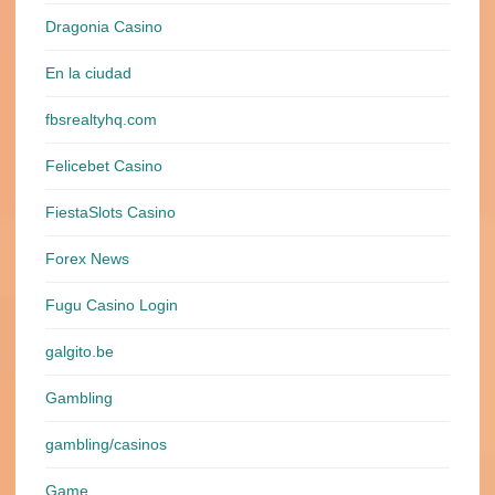
Dragonia Casino
En la ciudad
fbsrealtyhq.com
Felicebet Casino
FiestaSlots Casino
Forex News
Fugu Casino Login
galgito.be
Gambling
gambling/casinos
Game