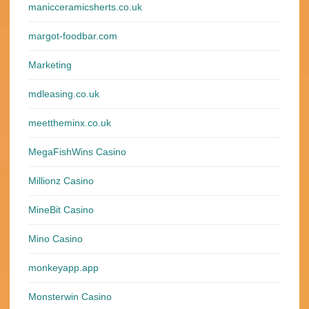
manicceramicsherts.co.uk
margot-foodbar.com
Marketing
mdleasing.co.uk
meettheminx.co.uk
MegaFishWins Casino
Millionz Casino
MineBit Casino
Mino Casino
monkeyapp.app
Monsterwin Casino