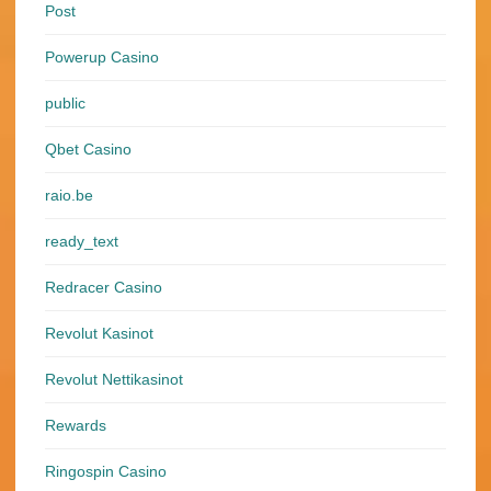
Post
Powerup Casino
public
Qbet Casino
raio.be
ready_text
Redracer Casino
Revolut Kasinot
Revolut Nettikasinot
Rewards
Ringospin Casino