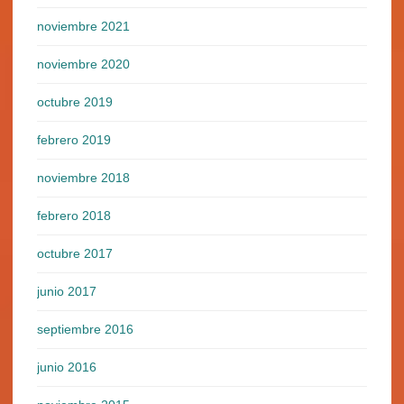
noviembre 2021
noviembre 2020
octubre 2019
febrero 2019
noviembre 2018
febrero 2018
octubre 2017
junio 2017
septiembre 2016
junio 2016