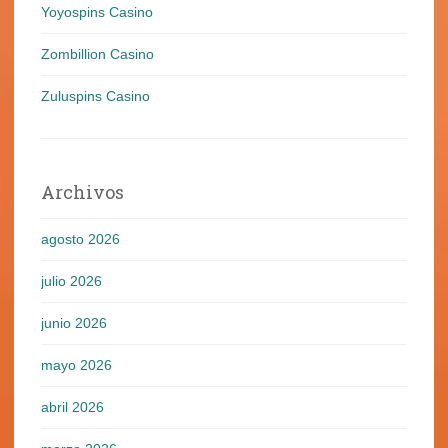
Yoyospins Casino
Zombillion Casino
Zuluspins Casino
Archivos
agosto 2026
julio 2026
junio 2026
mayo 2026
abril 2026