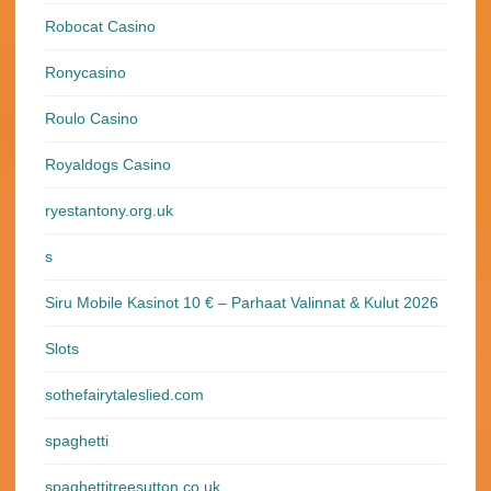
Robocat Casino
Ronycasino
Roulo Casino
Royaldogs Casino
ryestantony.org.uk
s
Siru Mobile Kasinot 10 € – Parhaat Valinnat & Kulut 2026
Slots
sothefairytaleslied.com
spaghetti
spaghettitreesutton.co.uk