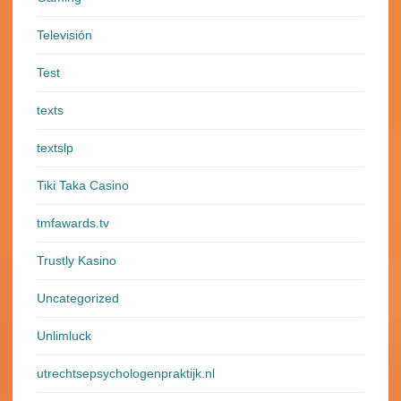
Televisión
Test
texts
textslp
Tiki Taka Casino
tmfawards.tv
Trustly Kasino
Uncategorized
Unlimluck
utrechtsepsychologenpraktijk.nl