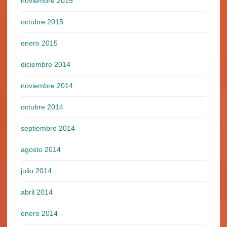
noviembre 2015
octubre 2015
enero 2015
diciembre 2014
noviembre 2014
octubre 2014
septiembre 2014
agosto 2014
julio 2014
abril 2014
enero 2014