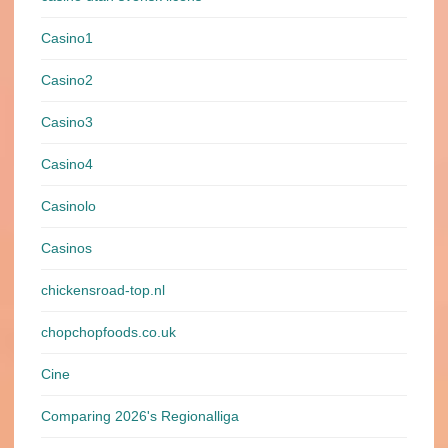
Casino1
Casino2
Casino3
Casino4
Casinolo
Casinos
chickensroad-top.nl
chopchopfoods.co.uk
Cine
Comparing 2026's Regionalliga