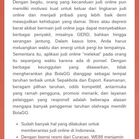
Dengan begitu, orang yang kecanduan judi online pun
memiliki motivasi kuat untuk keluar dari lingkaran judi
online dan menjadi pribadi yang lebih baik demi
mewujudkan kehidupan yang damai. Stres atau depresi
berat akibat bermain judi online juga dapat menyebabkan
berbagai penyakit, misalnya GERD, bahkan hingga
serangan jantung. Dalam kasus lotre, Anda harus
meluangkan waktu dan energi untuk pergi ke tempatnya.
Sementara itu, aplikasi judi online “melekat” pada orang
itu sepanjang waktu karena ada di ponsel. Dengan
berbagai keunggulan yang ditawarkan, tidak
mengherankan jika BolaGG dianggap sebagai tempat
taruhan terbaik untuk Sepakbola dan Esport. Keamanan,
beragam pilihan taruhan, odds kompetitif, antarmuka
yang ramah pengguna, promosi menarik, dan layanan
pelanggan yang responsif adalah beberapa alasan
mengapa banyak penggemar taruhan olahraga memilih
BolaGG.
Sudah banyak hal yang dilakukan untuk
memberantas judi online di Indonesia.
Dengan lisensi resmi dari Curacao, WE88 menjamin