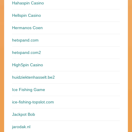
Hahaspin Casino
Hellspin Casino
Hermanos Coen
hetxpand.com
hetxpand.com2
HighSpin Casino
huidziektenhasselt.be2
Ice Fishing Game
ice-fishing-topslot.com
Jackpot Bob
jarodak.nl