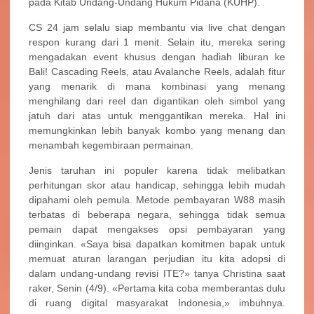
pada Kitab Undang-Undang Hukum Pidana (KUHP).
CS 24 jam selalu siap membantu via live chat dengan
respon kurang dari 1 menit. Selain itu, mereka sering
mengadakan event khusus dengan hadiah liburan ke
Bali! Cascading Reels, atau Avalanche Reels, adalah fitur
yang menarik di mana kombinasi yang menang
menghilang dari reel dan digantikan oleh simbol yang
jatuh dari atas untuk menggantikan mereka. Hal ini
memungkinkan lebih banyak kombo yang menang dan
menambah kegembiraan permainan.
Jenis taruhan ini populer karena tidak melibatkan
perhitungan skor atau handicap, sehingga lebih mudah
dipahami oleh pemula. Metode pembayaran W88 masih
terbatas di beberapa negara, sehingga tidak semua
pemain dapat mengakses opsi pembayaran yang
diinginkan. «Saya bisa dapatkan komitmen bapak untuk
memuat aturan larangan perjudian itu kita adopsi di
dalam undang-undang revisi ITE?» tanya Christina saat
raker, Senin (4/9). «Pertama kita coba memberantas dulu
di ruang digital masyarakat Indonesia,» imbuhnya.